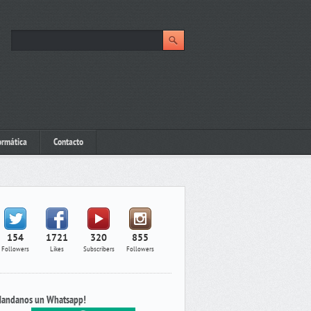
ormática
Contacto
154
1721
320
855
Followers
Likes
Subscribers
Followers
andanos un Whatsapp!