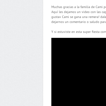
Muchas gracias a la familia de Cami p
Aquí les dejamos un video con las capt
gusta» Cami se gana una remera! dale
dejarnos un comentario o saludo para 
Y si estuviste en esta super fiesta com