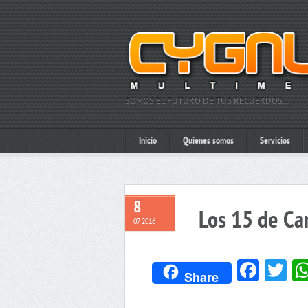
SOMOS EL FUTURO DE TUS RECUERDOS…
Inicio
Quienes somos
Servicios
8
Los 15 de Ca
07 2016
Face
Tw
Share