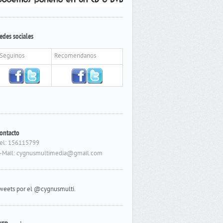
edes sociales
Seguinos
Recomendanos
ontacto
el: 156115799
-Mail: cygnusmultimedia@gmail.com
weets por el @cygnusmulti.