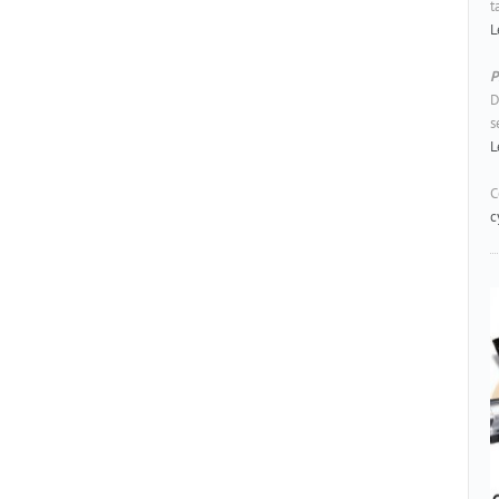
t
L
P
D
s
L
C
c