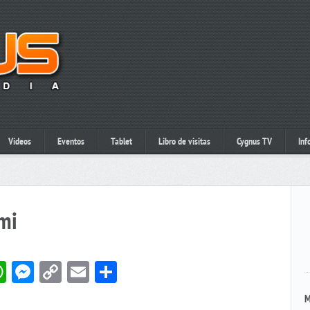
Videos
Eventos
Tablet
Libro de visitas
Cygnus TV
Inf
mi
book
itter
WhatsApp
Messenger
Copy
Email
Compartir
Link
M