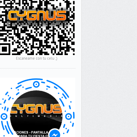
Escaneame con tu celu ;)