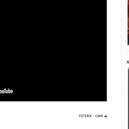
N
FOTERIX – CAMI