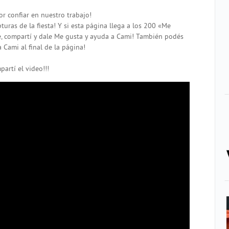
or confiar en nuestro trabajo!
uras de la fiesta! Y si esta página llega a los 200 «Me
, compartí y dale Me gusta y ayuda a Cami! También podés
Cami al final de la página!
partí el video!!!