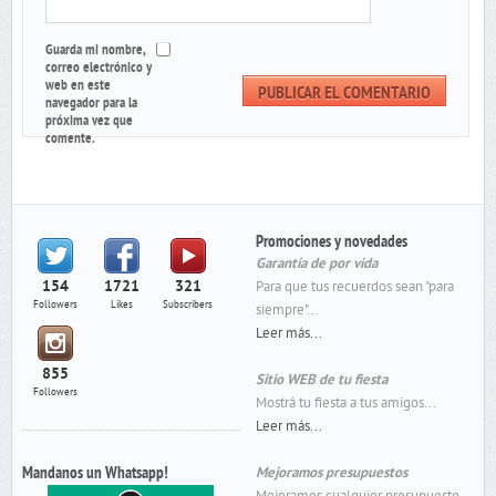
Guarda mi nombre,
correo electrónico y
web en este
navegador para la
próxima vez que
comente.
Promociones y novedades
Garantía de por vida
154
1721
321
Para que tus recuerdos sean "para
Followers
Likes
Subscribers
siempre"...
Leer más...
855
Sitio WEB de tu fiesta
Followers
Mostrá tu fiesta a tus amigos...
Leer más...
Mandanos un Whatsapp!
Mejoramos presupuestos