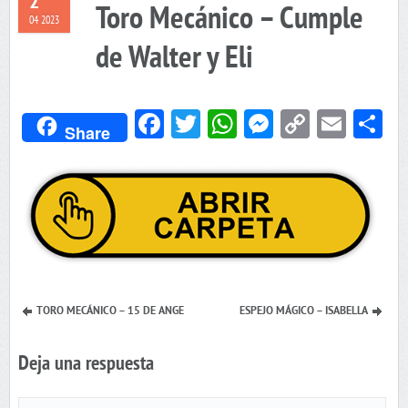
2
Toro Mecánico – Cumple
04 2023
de Walter y Eli
Facebook
Twitter
WhatsApp
Messenger
Copy
Emai
C
Share
Link
TORO MECÁNICO – 15 DE ANGE
ESPEJO MÁGICO – ISABELLA
Deja una respuesta