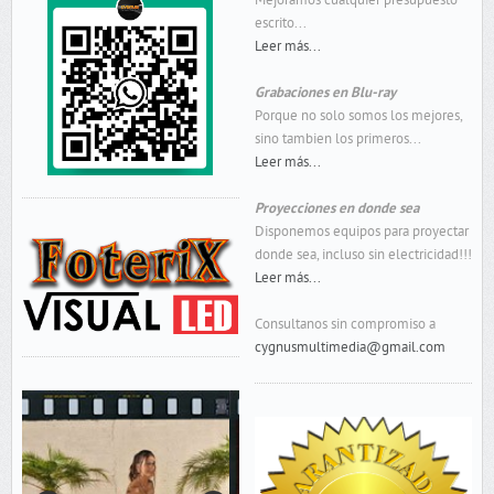
Mejoramos cualquier presupuesto
escrito...
Leer más...
Grabaciones en Blu-ray
Porque no solo somos los mejores,
sino tambien los primeros...
Leer más...
Proyecciones en donde sea
Disponemos equipos para proyectar
donde sea, incluso sin electricidad!!!
Leer más...
Consultanos sin compromiso a
cygnusmultimedia@gmail.com