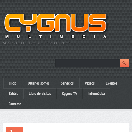
SOMOS EL FUTURO DE TUS RECUERDOS…
Inicio
Quienes somos
Servicios
Videos
Eventos
Tablet
Libro de visitas
Cygnus TV
Informática
Contacto