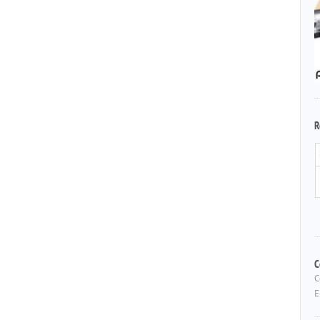
R
C
C