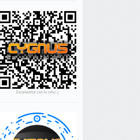
Escaneame con tu celu ;)