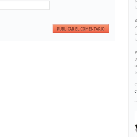
M
L
G
P
t
L
P
D
s
L
C
c