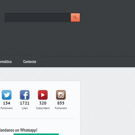
ormática
Contacto
154
1721
320
855
Followers
Likes
Subscribers
Followers
andanos un Whatsapp!