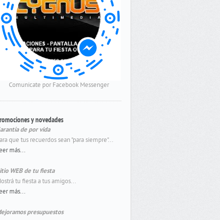
Comunicate por Facebook Messenger
romociones y novedades
arantía de por vida
ara que tus recuerdos sean "para siempre"...
eer más...
itio WEB de tu fiesta
ostrá tu fiesta a tus amigos...
eer más...
ejoramos presupuestos