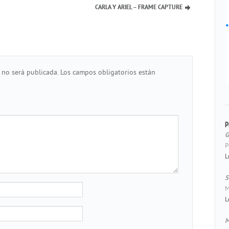
CARLA Y ARIEL – FRAME CAPTURE
 no será publicada.
Los campos obligatorios están
P
G
P
L
S
M
L
M