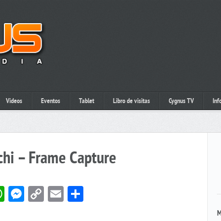
Videos
Eventos
Tablet
Libro de visitas
Cygnus TV
Inf
chi – Frame Capture
book
itter
WhatsApp
Messenger
Copy
Email
Compartir
Link
M