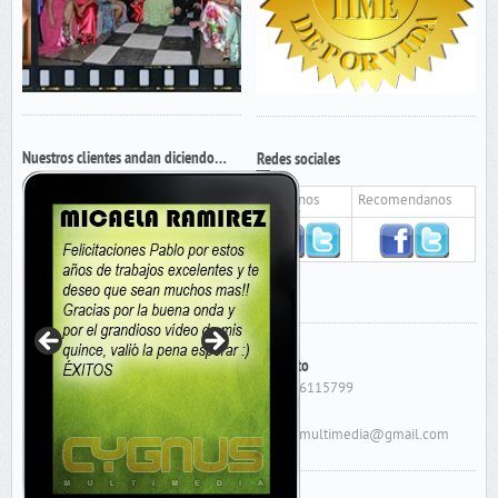
Nuestros clientes andan diciendo…
Redes sociales
Seguinos
Recomendanos
Contacto
Cel: 156115799
E-Mail:
cygnusmultimedia@gmail.com