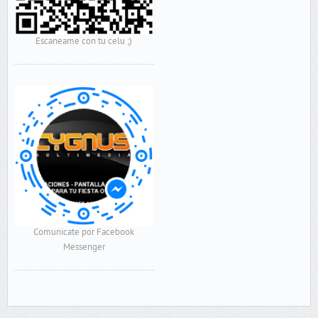
Escaneame con tu celu ;)
Comunicate por Facebook
Messenger