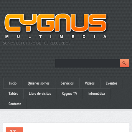
SOMOS EL FUTURO DE TUS RECUERDOS…
Inicio
Quienes somos
Servicios
Videos
Eventos
Tablet
Libro de visitas
Cygnus TV
Informática
Contacto