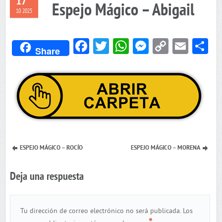
17
Espejo Mágico – Abigail
10 2025
Facebook
Twitter
WhatsApp
Messenger
Copy
Emai
C
Share
Link
ESPEJO MÁGICO – ROCÍO
ESPEJO MÁGICO – MORENA
Deja una respuesta
Tu dirección de correo electrónico no será publicada.
Los