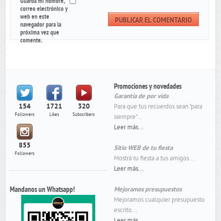
Guarda mi nombre,
correo electrónico y
web en este
navegador para la
próxima vez que
comente.
Promociones y novedades
Garantía de por vida
154
1721
320
Para que tus recuerdos sean "para
Followers
Likes
Subscribers
siempre"...
Leer más...
855
Sitio WEB de tu fiesta
Followers
Mostrá tu fiesta a tus amigos...
Leer más...
Mandanos un Whatsapp!
Mejoramos presupuestos
Mejoramos cualquier presupuesto
escrito...
Leer más...