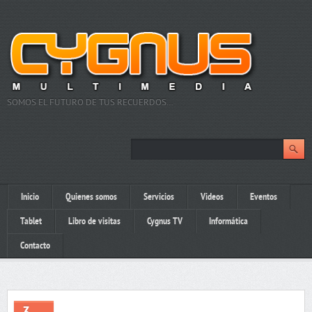
SOMOS EL FUTURO DE TUS RECUERDOS…
Inicio
Quienes somos
Servicios
Videos
Eventos
Tablet
Libro de visitas
Cygnus TV
Informática
Contacto