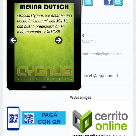
Contacto
Cel: 156115799
E-Mail:
cygnusmultimedia@gmail.com
Tweets por el @cygnusmulti.
WEBs amigas