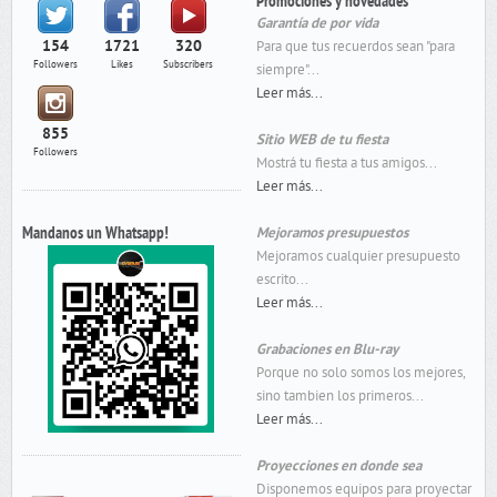
Promociones y novedades
Garantía de por vida
154
1721
320
Para que tus recuerdos sean "para
Followers
Likes
Subscribers
siempre"...
Leer más...
855
Sitio WEB de tu fiesta
Followers
Mostrá tu fiesta a tus amigos...
Leer más...
Mandanos un Whatsapp!
Mejoramos presupuestos
Mejoramos cualquier presupuesto
escrito...
Leer más...
Grabaciones en Blu-ray
Porque no solo somos los mejores,
sino tambien los primeros...
Leer más...
Proyecciones en donde sea
Disponemos equipos para proyectar