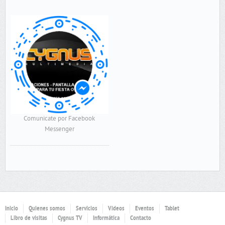
Comunicate por Facebook
Messenger
Inicio
Quienes somos
Servicios
Videos
Eventos
Tablet
Libro de visitas
Cygnus TV
Informática
Contacto