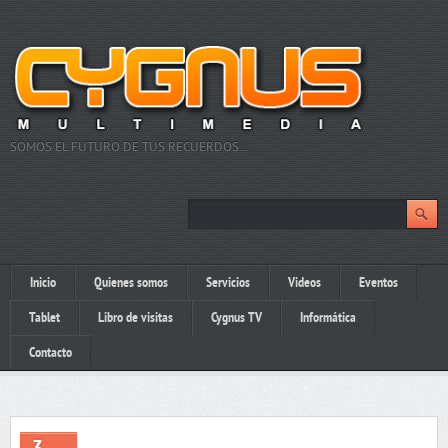
SOMOS EL FUTURO DE TUS RECUERDOS…
Inicio
Quienes somos
Servicios
Videos
Eventos
Tablet
Libro de visitas
Cygnus TV
Informática
Contacto