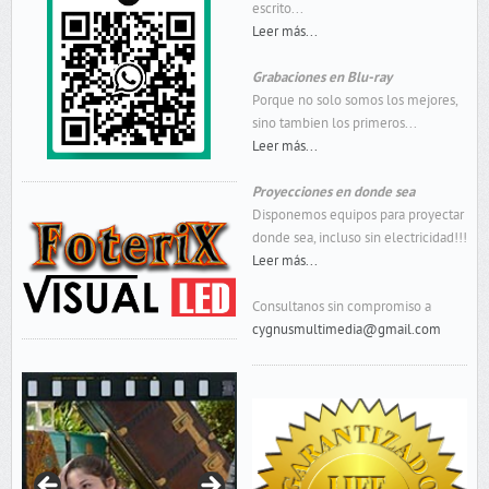
escrito...
Leer más...
Grabaciones en Blu-ray
Porque no solo somos los mejores,
sino tambien los primeros...
Leer más...
Proyecciones en donde sea
Disponemos equipos para proyectar
donde sea, incluso sin electricidad!!!
Leer más...
Consultanos sin compromiso a
cygnusmultimedia@gmail.com