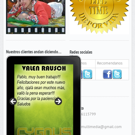
Nuestros clientes andan diciendo…
Redes sociales
Seguinos
Recomendanos
Contacto
Cel: 156115799
E-Mail:
cygnusmultimedia@gmail.com