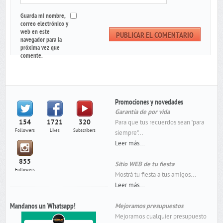
Guarda mi nombre,
correo electrónico y
web en este
navegador para la
próxima vez que
comente.
Promociones y novedades
Garantía de por vida
154
1721
320
Para que tus recuerdos sean "para
Followers
Likes
Subscribers
siempre"...
Leer más...
855
Sitio WEB de tu fiesta
Followers
Mostrá tu fiesta a tus amigos...
Leer más...
Mandanos un Whatsapp!
Mejoramos presupuestos
Mejoramos cualquier presupuesto