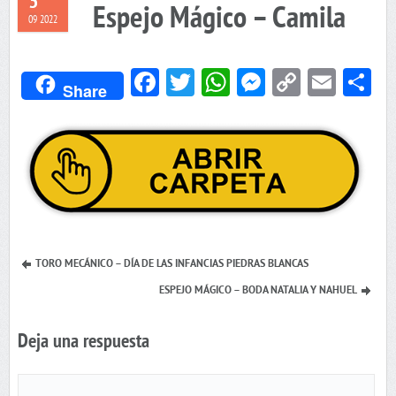
3
Espejo Mágico – Camila
09 2022
Facebook
Twitter
WhatsApp
Messenger
Copy
Emai
C
Share
Link
TORO MECÁNICO – DÍA DE LAS INFANCIAS PIEDRAS BLANCAS
ESPEJO MÁGICO – BODA NATALIA Y NAHUEL
Deja una respuesta