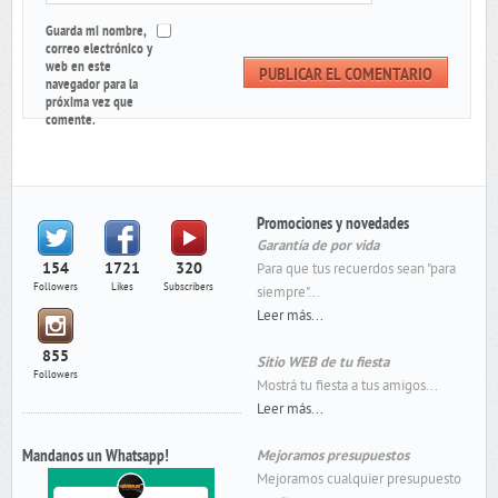
Guarda mi nombre,
correo electrónico y
web en este
navegador para la
próxima vez que
comente.
Promociones y novedades
Garantía de por vida
154
1721
320
Para que tus recuerdos sean "para
Followers
Likes
Subscribers
siempre"...
Leer más...
855
Sitio WEB de tu fiesta
Followers
Mostrá tu fiesta a tus amigos...
Leer más...
Mandanos un Whatsapp!
Mejoramos presupuestos
Mejoramos cualquier presupuesto