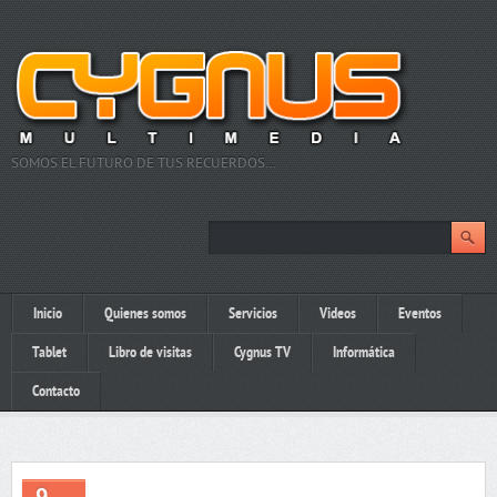
SOMOS EL FUTURO DE TUS RECUERDOS…
Inicio
Quienes somos
Servicios
Videos
Eventos
Tablet
Libro de visitas
Cygnus TV
Informática
Contacto