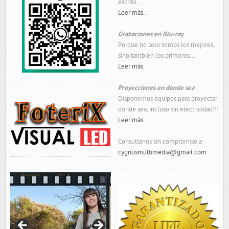
escrito...
Leer más...
Grabaciones en Blu-ray
Porque no solo somos los mejores,
sino tambien los primeros...
Leer más...
Proyecciones en donde sea
Disponemos equipos para proyectar
donde sea, incluso sin electricidad!!!
Leer más...
Consultanos sin compromiso a
cygnusmultimedia@gmail.com