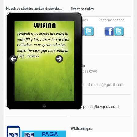
Nuestros clientes andan diciendo…
Redes sociales
Seguinos
Recomendanos
Contacto
Cel: 156115799
E-Mail:
cygnusmultimedia@gmail.com
Tweets por el @cygnusmulti.
WEBs amigas