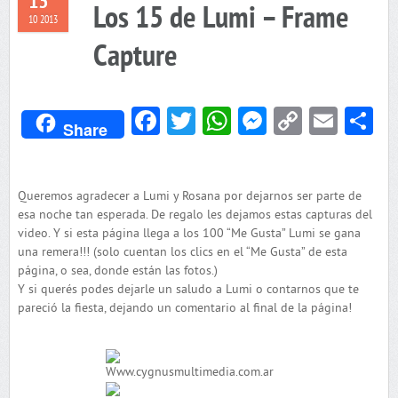
13
Los 15 de Lumi – Frame
10 2013
Capture
Facebook
Twitter
WhatsApp
Messenger
Copy
Emai
C
Share
Link
Queremos agradecer a Lumi y Rosana por dejarnos ser parte de
esa noche tan esperada. De regalo les dejamos estas capturas del
video. Y si esta página llega a los 100 “Me Gusta” Lumi se gana
una remera!!! (solo cuentan los clics en el “Me Gusta” de esta
página, o sea, donde están las fotos.)
Y si querés podes dejarle un saludo a Lumi o contarnos que te
pareció la fiesta, dejando un comentario al final de la página!