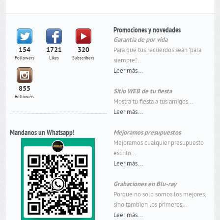
Promociones y novedades
Garantía de por vida
154
1721
320
Para que tus recuerdos sean "para
Followers
Likes
Subscribers
siempre"...
Leer más...
855
Sitio WEB de tu fiesta
Followers
Mostrá tu fiesta a tus amigos...
Leer más...
Mandanos un Whatsapp!
Mejoramos presupuestos
Mejoramos cualquier presupuesto
escrito...
Leer más...
Grabaciones en Blu-ray
Porque no solo somos los mejores,
sino tambien los primeros...
Leer más...