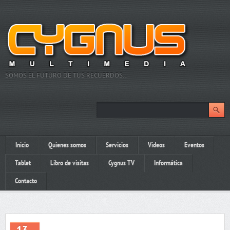
SOMOS EL FUTURO DE TUS RECUERDOS…
Inicio
Quienes somos
Servicios
Videos
Eventos
Tablet
Libro de visitas
Cygnus TV
Informática
Contacto