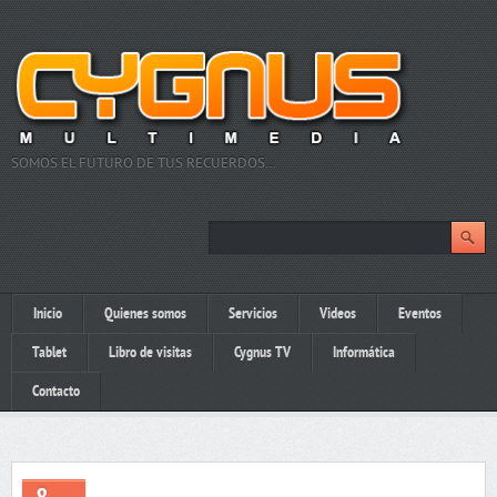
SOMOS EL FUTURO DE TUS RECUERDOS…
Inicio
Quienes somos
Servicios
Videos
Eventos
Tablet
Libro de visitas
Cygnus TV
Informática
Contacto