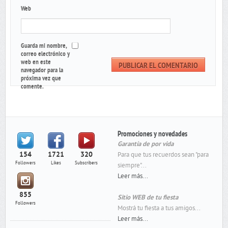
Web
Guarda mi nombre,
correo electrónico y
web en este
navegador para la
próxima vez que
comente.
Promociones y novedades
Garantía de por vida
154
1721
320
Para que tus recuerdos sean "para
Followers
Likes
Subscribers
siempre"...
Leer más...
855
Sitio WEB de tu fiesta
Followers
Mostrá tu fiesta a tus amigos...
Leer más...