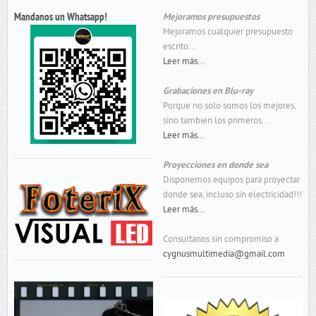
Mandanos un Whatsapp!
Mejoramos presupuestos
Mejoramos cualquier presupuesto
escrito...
Leer más...
Grabaciones en Blu-ray
Porque no solo somos los mejores,
sino tambien los primeros...
Leer más...
Proyecciones en donde sea
Disponemos equipos para proyectar
donde sea, incluso sin electricidad!!!
Leer más...
Consultanos sin compromiso a
cygnusmultimedia@gmail.com