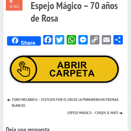
8
Espejo Mágico – 70 años
10 2022
de Rosa
Facebook
Twitter
WhatsApp
Messenger
Copy
Emai
C
Share
Link
TORO MECÁNICO – FESTEJOS POR EL DÍA DE LA PRIMAVERA EN PIEDRAS
BLANCAS
ESPEJO MÁGICO – CHIQUI & MATI
Deja una respuesta