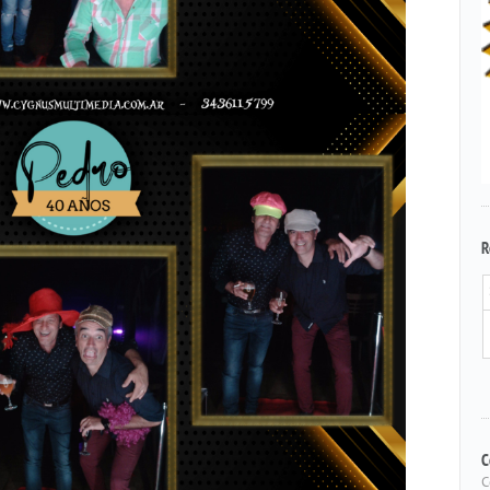
R
C
C