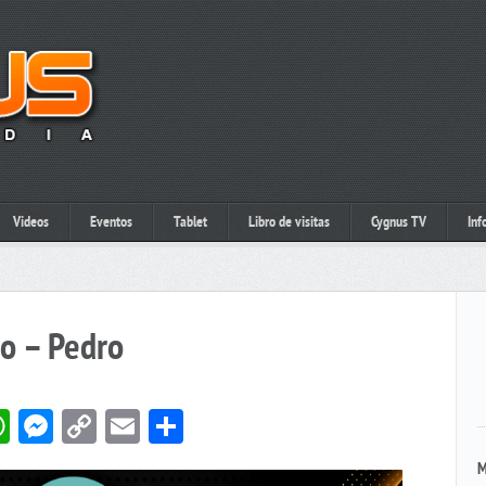
Videos
Eventos
Tablet
Libro de visitas
Cygnus TV
Inf
o – Pedro
book
itter
WhatsApp
Messenger
Copy
Email
Compartir
Link
M