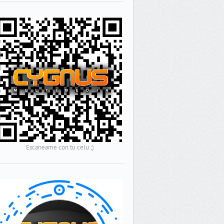
Escaneame con tu celu ;)