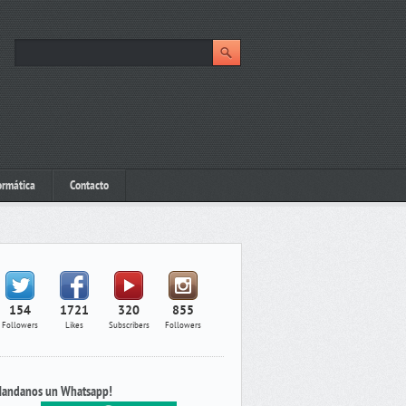
ormática
Contacto
154
1721
320
855
Followers
Likes
Subscribers
Followers
andanos un Whatsapp!