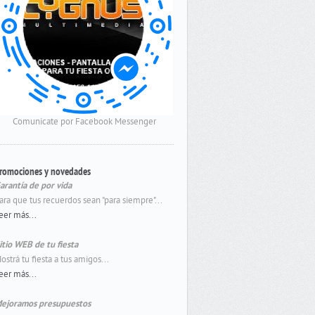
Comunicate por Facebook Messenger
romociones y novedades
arantía de por vida
ara que tus recuerdos sean "para siempre"...
eer más...
itio WEB de tu fiesta
ostrá tu fiesta a tus amigos...
eer más...
ejoramos presupuestos