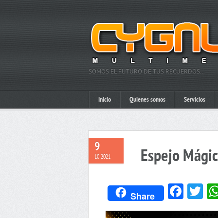
SOMOS EL FUTURO DE TUS RECUERDOS…
Inicio
Quienes somos
Servicios
9
Espejo Mágic
10 2021
Face
Tw
Share