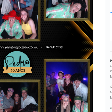
P
G
P
L
S
M
L
M