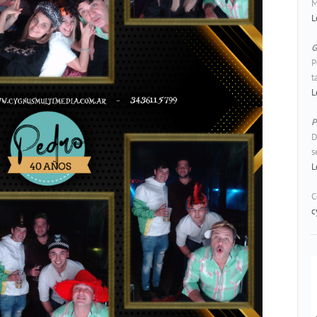
M
L
G
P
t
L
P
D
s
L
C
c