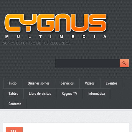
SOMOS EL FUTURO DE TUS RECUERDOS…
Inicio
Quienes somos
Servicios
Videos
Eventos
Tablet
Libro de visitas
Cygnus TV
Informática
Contacto