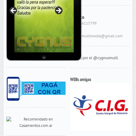
Contacto
Cel: 156115799
E-Mail:
cygnusmultimedia@gmail.com
Tweets por el @cygnusmulti.
WEBs amigas