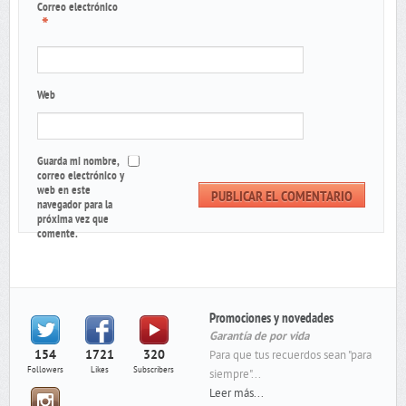
Correo electrónico
*
Web
Guarda mi nombre,
correo electrónico y
web en este
navegador para la
próxima vez que
comente.
Promociones y novedades
Garantía de por vida
154
1721
320
Para que tus recuerdos sean "para
Followers
Likes
Subscribers
siempre"...
Leer más...