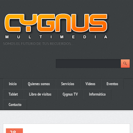
SOMOS EL FUTURO DE TUS RECUERDOS…
Inicio
Quienes somos
Servicios
Videos
Eventos
Tablet
Libro de visitas
Cygnus TV
Informática
Contacto