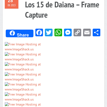
28
Los 15 de Daiana – Frame
06 2013
Capture
Facebook
Twitter
WhatsApp
Messenger
Copy
Emai
C
Share
Link