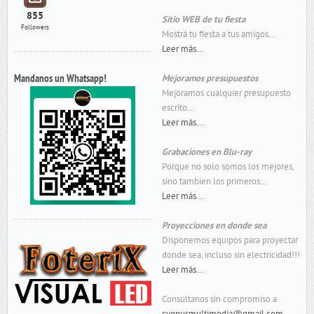
855
Sitio WEB de tu fiesta
Followers
Mostrá tu fiesta a tus amigos...
Leer más...
Mandanos un Whatsapp!
Mejoramos presupuestos
Mejoramos cualquier presupuesto
escrito...
Leer más...
Grabaciones en Blu-ray
Porque no solo somos los mejores,
sino tambien los primeros...
Leer más...
Proyecciones en donde sea
Disponemos equipos para proyectar
donde sea, incluso sin electricidad!!!
Leer más...
Consultanos sin compromiso a