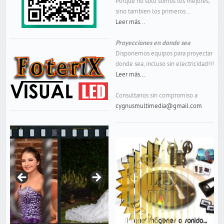
Porque no solo somos los mejores,
sino tambien los primeros...
Leer más...
Proyecciones en donde sea
Disponemos equipos para proyectar
donde sea, incluso sin electricidad!!!
Leer más...
Consultanos sin compromiso a
cygnusmultimedia@gmail.com