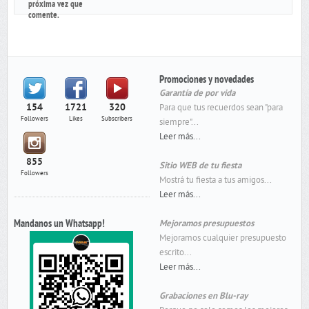
próxima vez que
comente.
Promociones y novedades
Garantía de por vida
154
1721
320
Para que tus recuerdos sean "para
Followers
Likes
Subscribers
siempre"...
Leer más...
855
Sitio WEB de tu fiesta
Followers
Mostrá tu fiesta a tus amigos...
Leer más...
Mandanos un Whatsapp!
Mejoramos presupuestos
Mejoramos cualquier presupuesto
escrito...
Leer más...
Grabaciones en Blu-ray