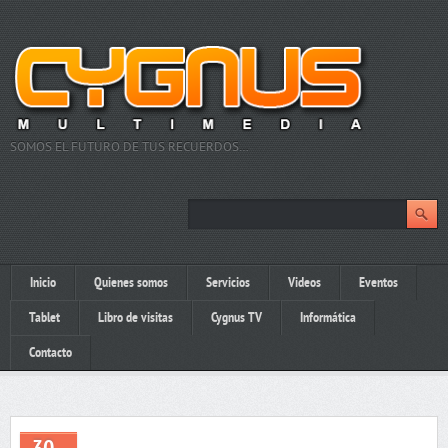
SOMOS EL FUTURO DE TUS RECUERDOS…
Inicio
Quienes somos
Servicios
Videos
Eventos
Tablet
Libro de visitas
Cygnus TV
Informática
Contacto