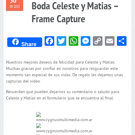
30
Boda Celeste y Matias –
09 2013
Frame Capture
Facebook
Twitter
WhatsApp
Messenger
Copy
Emai
C
Share
Link
Nuestros mejores deseos de felicidad para Celeste y Matías.
Muchas gracias por confiar en nosotros para resguardar este
momento tan especial de sus vidas. De regalo les dejamos unas
capturas del video.
Recuerden que pueden dejarnos su comentario o saludo para
Celeste y Matías en el formulario que se encuentra al final.