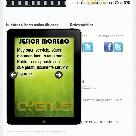
Nuestros clientes andan diciendo…
Redes sociales
Seguinos
Recomendanos
Contacto
Cel: 156115799
E-Mail:
cygnusmultimedia@gmail.com
Tweets por el @cygnusmulti.