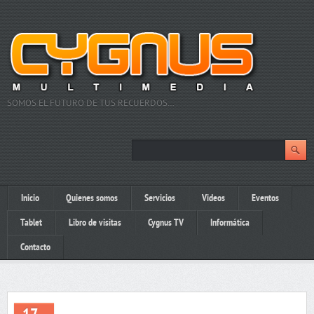
SOMOS EL FUTURO DE TUS RECUERDOS…
Inicio
Quienes somos
Servicios
Videos
Eventos
Tablet
Libro de visitas
Cygnus TV
Informática
Contacto