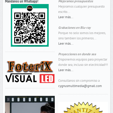
Mandanos un Whatsapp!
Mejoramos presupuestos
Mejoramos cualquier presupuesto
escrito...
Leer más...
Grabaciones en Blu-ray
Porque no solo somos los mejores,
sino tambien los primeros...
Leer más...
Proyecciones en donde sea
Disponemos equipos para proyectar
donde sea, incluso sin electricidad!!!
Leer más...
Consultanos sin compromiso a
cygnusmultimedia@gmail.com