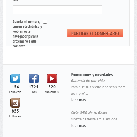
Guarda mi nombre,
correo electrónico y
web en este
navegador para la
próxima vez que
comente.
Promociones y novedades
Garantía de por vida
154
1721
320
Para que tus recuerdos sean "para
Followers
Likes
Subscribers
siempre"...
Leer más...
855
Sitio WEB de tu fiesta
Followers
Mostrá tu fiesta a tus amigos...
Leer más...