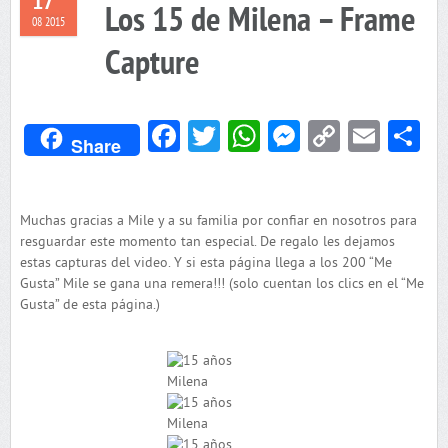
17
Los 15 de Milena – Frame
08 2015
Capture
Facebook
Twitter
WhatsApp
Messenger
Copy
Emai
C
Share
Link
Muchas gracias a Mile y a su familia por confiar en nosotros para
resguardar este momento tan especial. De regalo les dejamos
estas capturas del video. Y si esta página llega a los 200 “Me
Gusta” Mile se gana una remera!!! (solo cuentan los clics en el “Me
Gusta” de esta página.)