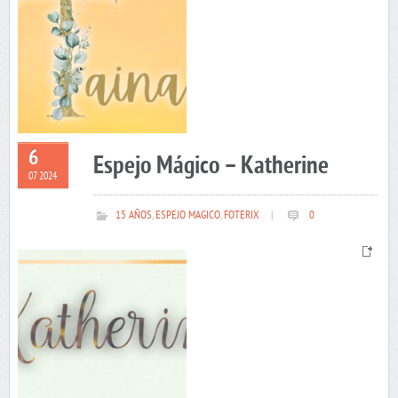
6
Espejo Mágico – Katherine
07 2024
15 AÑOS
,
ESPEJO MAGICO
,
FOTERIX
|
0