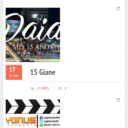
17
15 Giane
05 2024
15 AÑOS
|
0