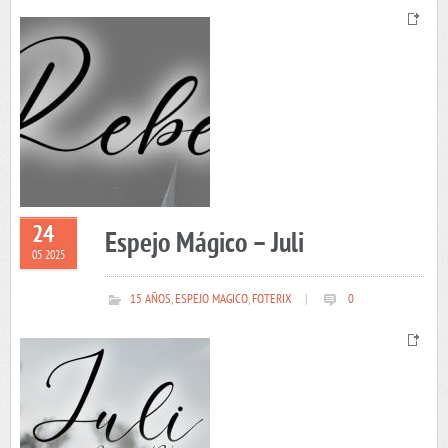
24
Espejo Mágico – Juli
05 2025
15 AÑOS
,
ESPEJO MAGICO
,
FOTERIX
|
0