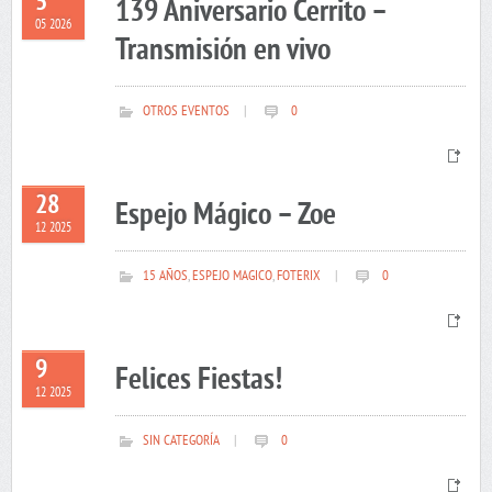
5
139 Aniversario Cerrito –
05 2026
Transmisión en vivo
OTROS EVENTOS
|
0
28
Espejo Mágico – Zoe
12 2025
15 AÑOS
,
ESPEJO MAGICO
,
FOTERIX
|
0
9
Felices Fiestas!
12 2025
SIN CATEGORÍA
|
0