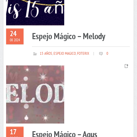
24
Espejo Mágico – Melody
08 2024
15 AÑOS
,
ESPEJO MAGICO
,
FOTERIX
|
0
17
Espejo Mágico – Agus