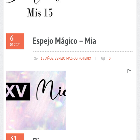
6
Espejo Mágico – Mia
04 2024
15 AÑOS
,
ESPEJO MAGICO
,
FOTERIX
|
0
31