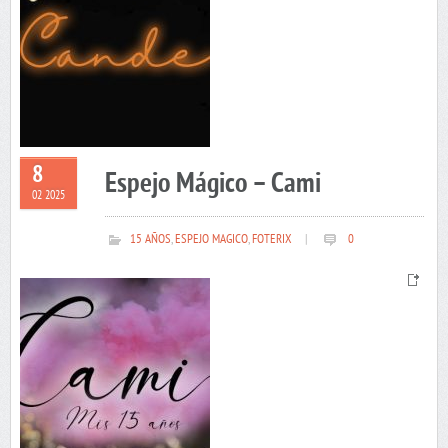
8
Espejo Mágico – Cami
02 2025
15 AÑOS
,
ESPEJO MAGICO
,
FOTERIX
|
0