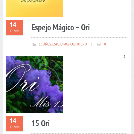
14
Espejo Mágico – Ori
12 2024
15 AÑOS
,
ESPEJO MAGICO
,
FOTERIX
|
0
14
15 Ori
12 2024