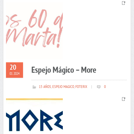
20
Espejo Mágico – More
01 2024
15 AÑOS
,
ESPEJO MAGICO
,
FOTERIX
|
0