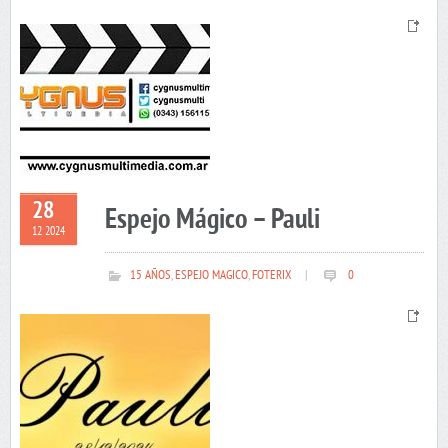
28
Espejo Mágico – Pauli
12 2024
15 AÑOS
,
ESPEJO MAGICO
,
FOTERIX
|
0