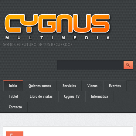
SOMOS EL FUTURO DE TUS RECUERDOS…
Inicio
Quienes somos
Servicios
Videos
Eventos
Tablet
Libro de visitas
Cygnus TV
Informática
Contacto