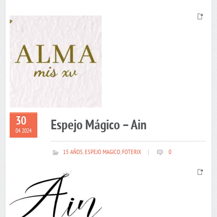
30
Espejo Mágico – Ain
04 2024
15 AÑOS
,
ESPEJO MAGICO
,
FOTERIX
|
0