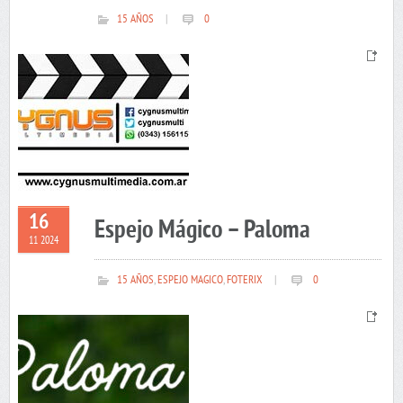
15 AÑOS
|
0
16
Espejo Mágico – Paloma
11 2024
15 AÑOS
,
ESPEJO MAGICO
,
FOTERIX
|
0