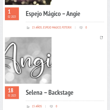
1
Espejo Mágico – Angie
02 2025
15 AÑOS
,
ESPEJO MAGICO
,
FOTERIX
|
0
18
Selena – Backstage
01 2025
15 AÑOS
|
0