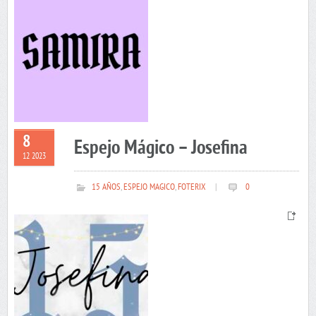
8
Espejo Mágico – Josefina
12 2023
15 AÑOS
,
ESPEJO MAGICO
,
FOTERIX
|
0