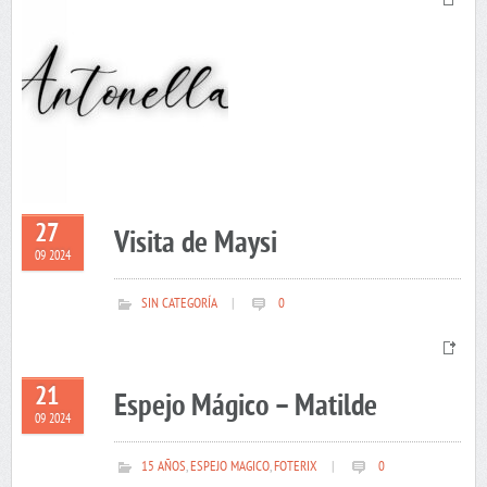
27
Visita de Maysi
09 2024
SIN CATEGORÍA
|
0
21
Espejo Mágico – Matilde
09 2024
15 AÑOS
,
ESPEJO MAGICO
,
FOTERIX
|
0