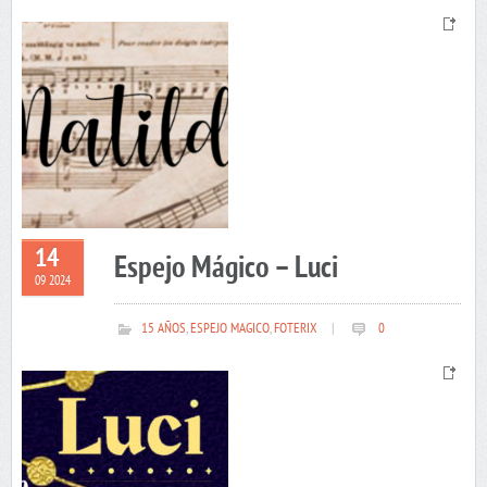
14
Espejo Mágico – Luci
09 2024
15 AÑOS
,
ESPEJO MAGICO
,
FOTERIX
|
0