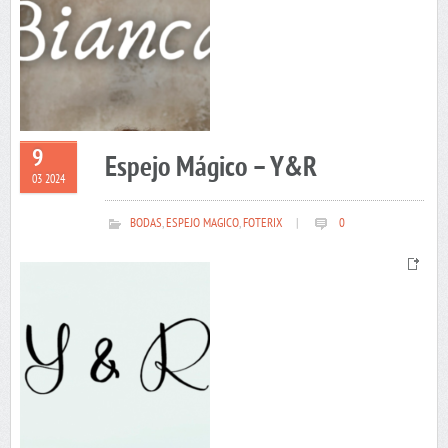
9
Espejo Mágico – Y&R
03 2024
BODAS
,
ESPEJO MAGICO
,
FOTERIX
|
0