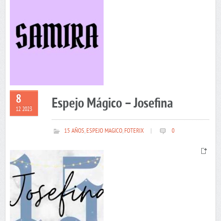
8
Espejo Mágico – Josefina
12 2023
15 AÑOS
,
ESPEJO MAGICO
,
FOTERIX
|
0