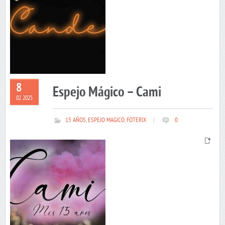
8
Espejo Mágico – Cami
02 2025
15 AÑOS
,
ESPEJO MAGICO
,
FOTERIX
|
0