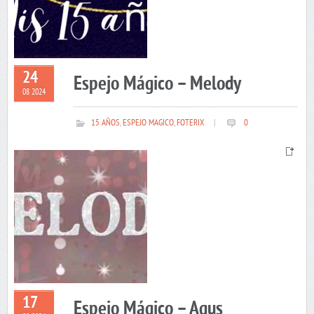
24
Espejo Mágico – Melody
08 2024
15 AÑOS
,
ESPEJO MAGICO
,
FOTERIX
|
0
17
Espejo Mágico – Agus