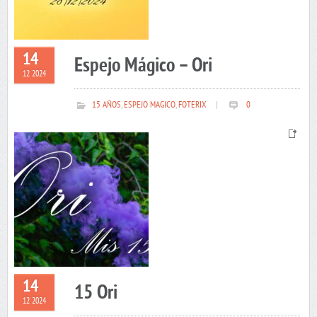
14
Espejo Mágico – Ori
12 2024
15 AÑOS
,
ESPEJO MAGICO
,
FOTERIX
|
0
14
15 Ori
12 2024