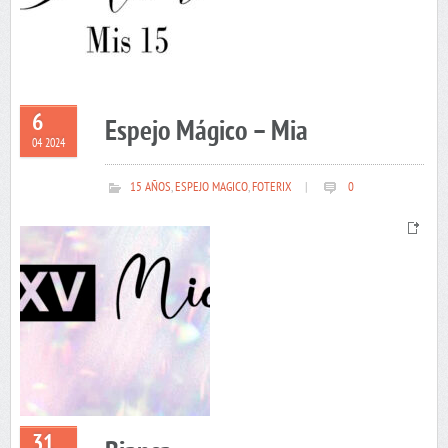
6
Espejo Mágico – Mia
04 2024
15 AÑOS
,
ESPEJO MAGICO
,
FOTERIX
|
0
31