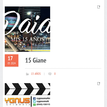
17
15 Giane
05 2024
15 AÑOS
|
0