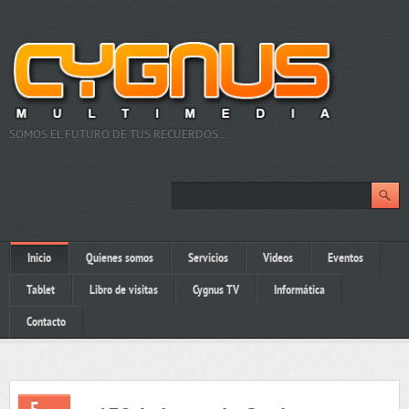
SOMOS EL FUTURO DE TUS RECUERDOS…
Inicio
Quienes somos
Servicios
Videos
Eventos
Tablet
Libro de visitas
Cygnus TV
Informática
Contacto