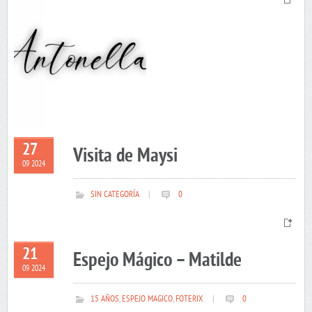
27
Visita de Maysi
09 2024
SIN CATEGORÍA
|
0
21
Espejo Mágico – Matilde
09 2024
15 AÑOS
,
ESPEJO MAGICO
,
FOTERIX
|
0