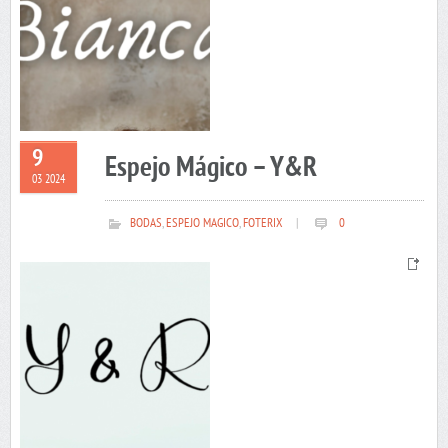
9
Espejo Mágico – Y&R
03 2024
BODAS
,
ESPEJO MAGICO
,
FOTERIX
|
0