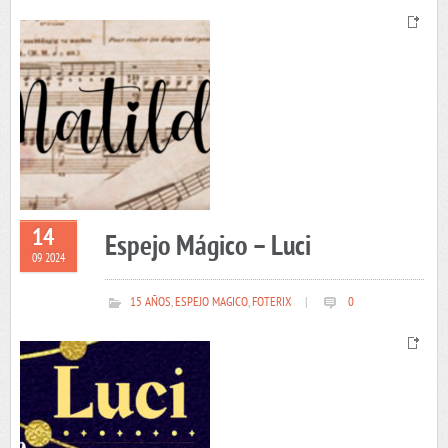
14
Espejo Mágico – Luci
09 2024
15 AÑOS
,
ESPEJO MAGICO
,
FOTERIX
|
0