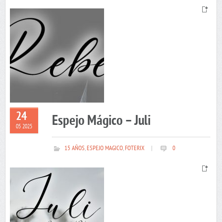
24
Espejo Mágico – Juli
05 2025
15 AÑOS
,
ESPEJO MAGICO
,
FOTERIX
|
0