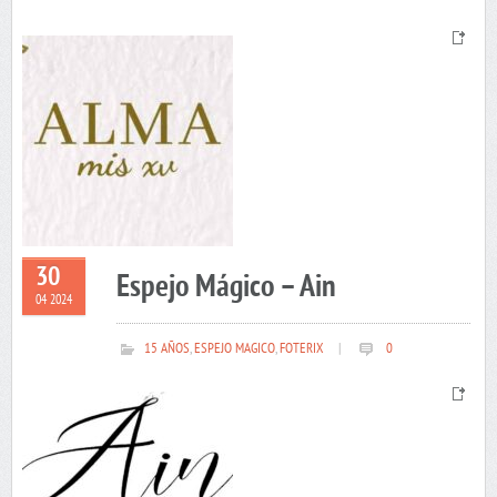
30
Espejo Mágico – Ain
04 2024
15 AÑOS
,
ESPEJO MAGICO
,
FOTERIX
|
0