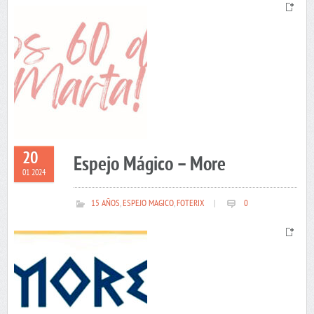
20
Espejo Mágico – More
01 2024
15 AÑOS
,
ESPEJO MAGICO
,
FOTERIX
|
0