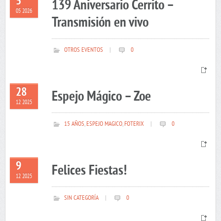
5
139 Aniversario Cerrito –
05 2026
Transmisión en vivo
OTROS EVENTOS
|
0
28
Espejo Mágico – Zoe
12 2025
15 AÑOS
,
ESPEJO MAGICO
,
FOTERIX
|
0
9
Felices Fiestas!
12 2025
SIN CATEGORÍA
|
0