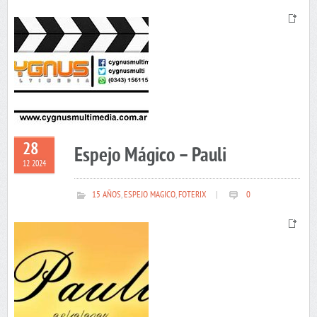
28
Espejo Mágico – Pauli
12 2024
15 AÑOS
,
ESPEJO MAGICO
,
FOTERIX
|
0