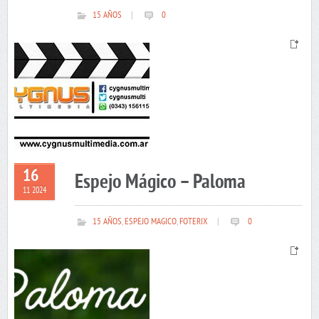
15 AÑOS
|
0
16
Espejo Mágico – Paloma
11 2024
15 AÑOS
,
ESPEJO MAGICO
,
FOTERIX
|
0