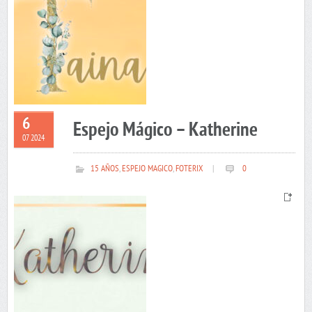
6
Espejo Mágico – Katherine
07 2024
15 AÑOS
,
ESPEJO MAGICO
,
FOTERIX
|
0