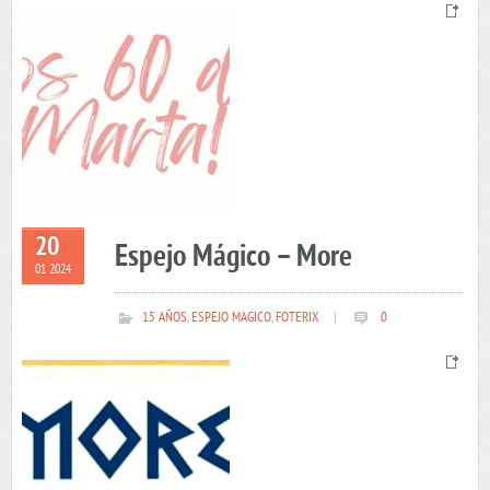
20
Espejo Mágico – More
01 2024
15 AÑOS
,
ESPEJO MAGICO
,
FOTERIX
|
0