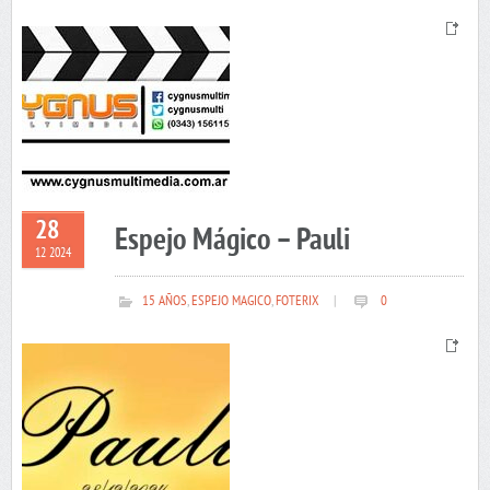
28
Espejo Mágico – Pauli
12 2024
15 AÑOS
,
ESPEJO MAGICO
,
FOTERIX
|
0