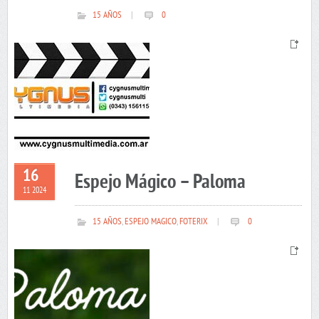
15 AÑOS
|
0
16
Espejo Mágico – Paloma
11 2024
15 AÑOS
,
ESPEJO MAGICO
,
FOTERIX
|
0