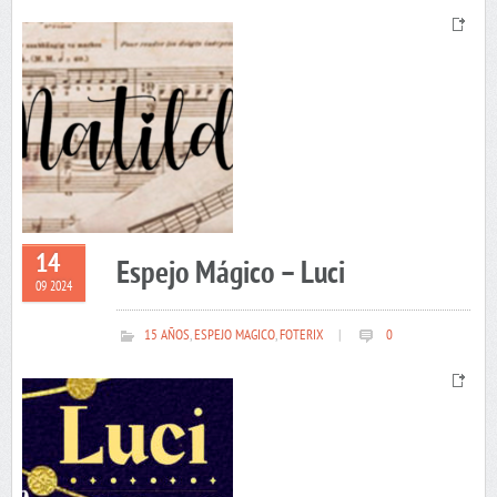
14
Espejo Mágico – Luci
09 2024
15 AÑOS
,
ESPEJO MAGICO
,
FOTERIX
|
0