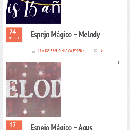
24
Espejo Mágico – Melody
08 2024
15 AÑOS
,
ESPEJO MAGICO
,
FOTERIX
|
0
17
Espejo Mágico – Agus