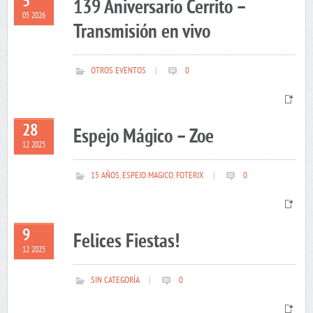
5
139 Aniversario Cerrito –
05 2026
Transmisión en vivo
OTROS EVENTOS
|
0
28
Espejo Mágico – Zoe
12 2025
15 AÑOS
,
ESPEJO MAGICO
,
FOTERIX
|
0
9
Felices Fiestas!
12 2025
SIN CATEGORÍA
|
0