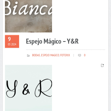
9
Espejo Mágico – Y&R
03 2024
BODAS
,
ESPEJO MAGICO
,
FOTERIX
|
0