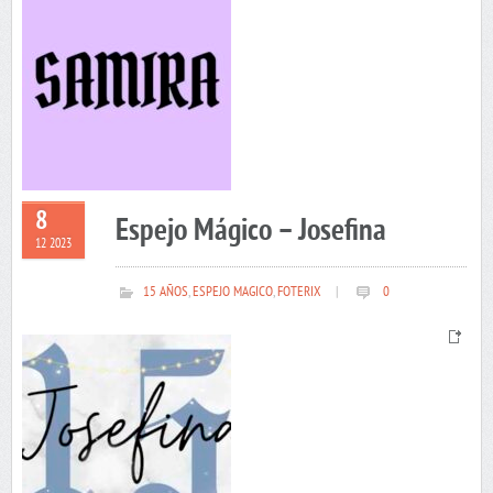
8
Espejo Mágico – Josefina
12 2023
15 AÑOS
,
ESPEJO MAGICO
,
FOTERIX
|
0