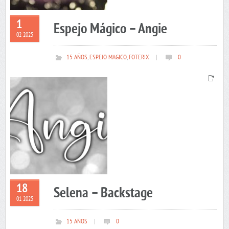
1
Espejo Mágico – Angie
02 2025
15 AÑOS
,
ESPEJO MAGICO
,
FOTERIX
|
0
18
Selena – Backstage
01 2025
15 AÑOS
|
0