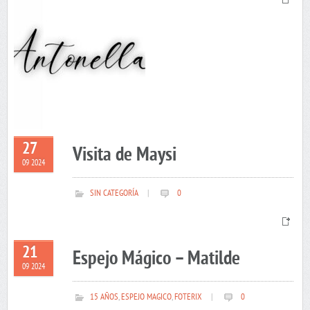
27
Visita de Maysi
09 2024
SIN CATEGORÍA
|
0
21
Espejo Mágico – Matilde
09 2024
15 AÑOS
,
ESPEJO MAGICO
,
FOTERIX
|
0