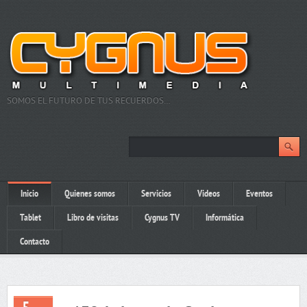
SOMOS EL FUTURO DE TUS RECUERDOS…
Inicio
Quienes somos
Servicios
Videos
Eventos
Tablet
Libro de visitas
Cygnus TV
Informática
Contacto