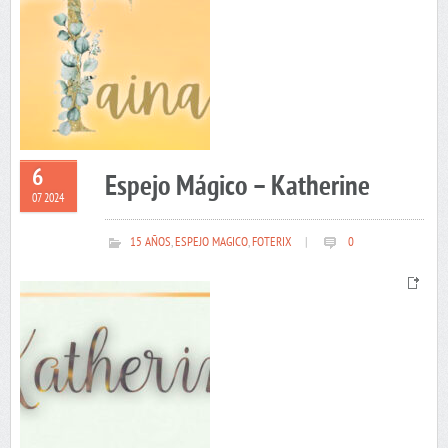
6
Espejo Mágico – Katherine
07 2024
15 AÑOS
,
ESPEJO MAGICO
,
FOTERIX
|
0