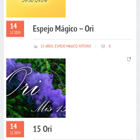
14
Espejo Mágico – Ori
12 2024
15 AÑOS
,
ESPEJO MAGICO
,
FOTERIX
|
0
14
15 Ori
12 2024