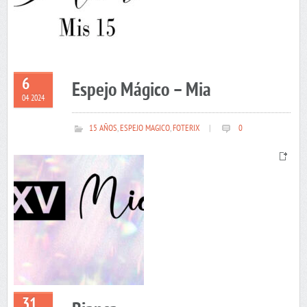
6
Espejo Mágico – Mia
04 2024
15 AÑOS
,
ESPEJO MAGICO
,
FOTERIX
|
0
31