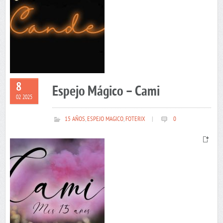
8
Espejo Mágico – Cami
02 2025
15 AÑOS
,
ESPEJO MAGICO
,
FOTERIX
|
0