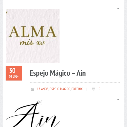
30
Espejo Mágico – Ain
04 2024
15 AÑOS
,
ESPEJO MAGICO
,
FOTERIX
|
0