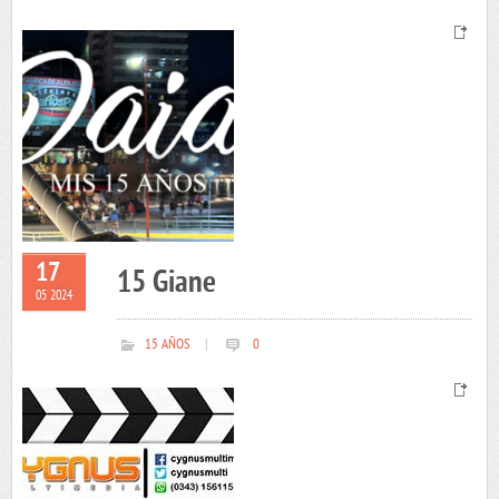
17
15 Giane
05 2024
15 AÑOS
|
0