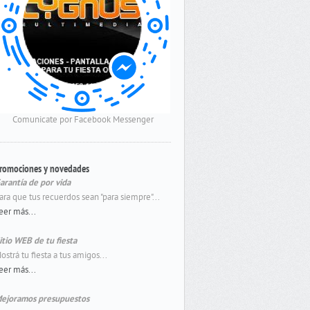
Comunicate por Facebook Messenger
romociones y novedades
arantía de por vida
ara que tus recuerdos sean "para siempre"...
eer más...
itio WEB de tu fiesta
ostrá tu fiesta a tus amigos...
eer más...
ejoramos presupuestos