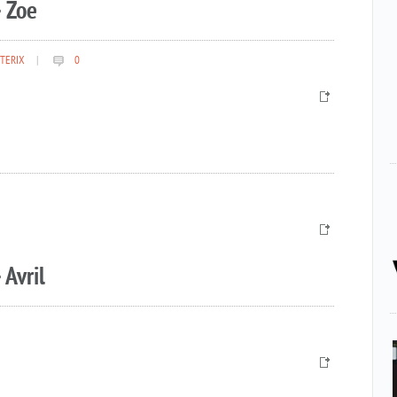
 Zoe
TERIX
|
0
 Avril