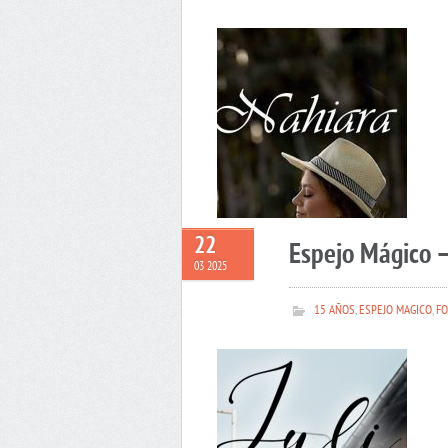
22
Espejo Mágico –
03 2025
15 AÑOS
,
ESPEJO MAGICO
,
FO