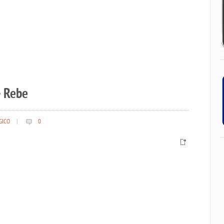
– Rebe
GICO
|
0