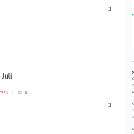
P
 Juli
G
P
L
TERIX
|
0
S
M
L
M