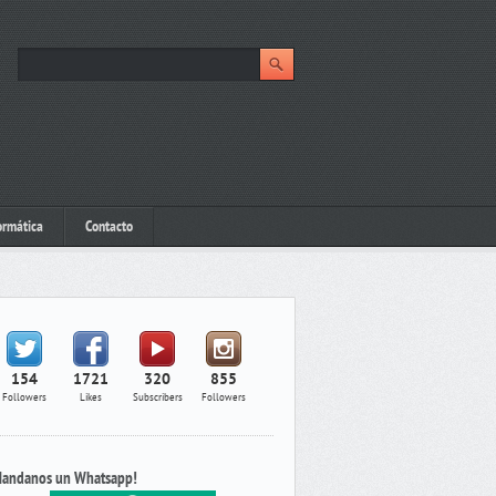
ormática
Contacto
154
1721
320
855
Followers
Likes
Subscribers
Followers
andanos un Whatsapp!