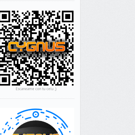
Escaneame con tu celu ;)