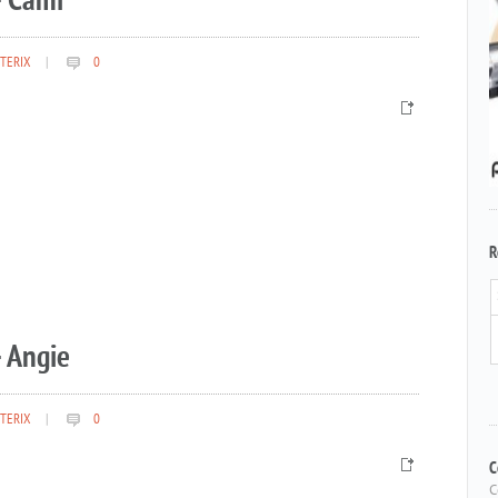
– Cami
TERIX
|
0
R
 Angie
TERIX
|
0
C
C