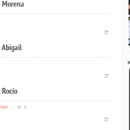
– Morena
 Abigail
N
 Rocío
TERIX
|
0