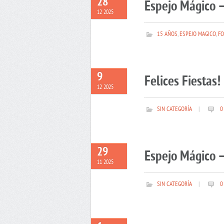
28
Espejo Mágico –
12 2025
15 AÑOS
,
ESPEJO MAGICO
,
FO
9
Felices Fiestas!
12 2025
SIN CATEGORÍA
|
0
29
Espejo Mágico –
11 2025
SIN CATEGORÍA
|
0