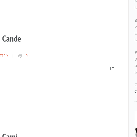
M
L
G
P
t
– Cande
L
P
TERIX
|
0
D
s
L
C
c