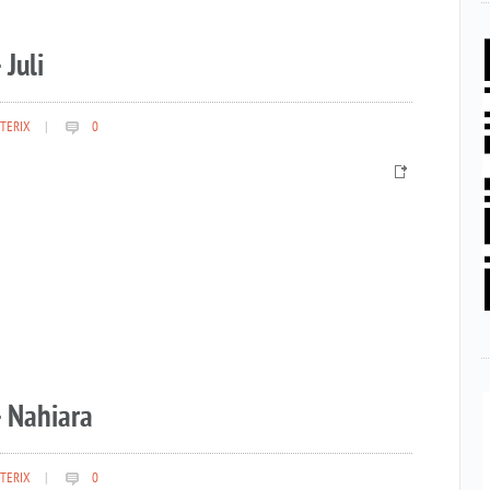
 Juli
TERIX
|
0
– Nahiara
TERIX
|
0