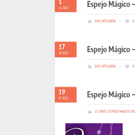
1
Espejo Mágico 
11 2025
SIN CATEGORÍA
|
0
17
Espejo Mágico –
10 2025
SIN CATEGORÍA
|
0
19
Espejo Mágico –
07 2025
15 AÑOS
,
ESPEJO MAGICO
,
FO