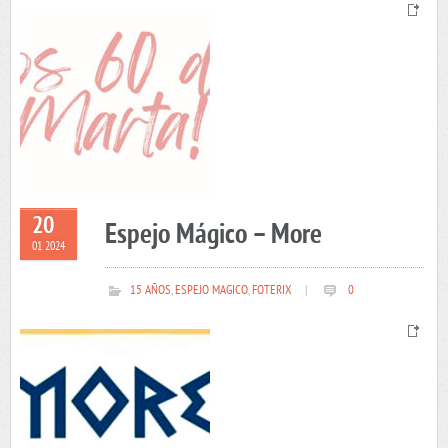
20
Espejo Mágico – More
01 2024
15 AÑOS
,
ESPEJO MAGICO
,
FOTERIX
|
0