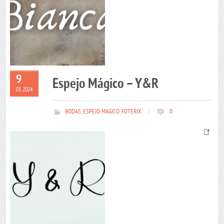
9
Espejo Mágico – Y&R
03 2024
BODAS
,
ESPEJO MAGICO
,
FOTERIX
|
0