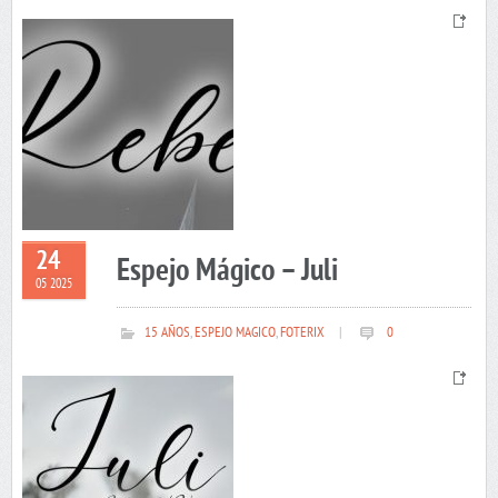
24
Espejo Mágico – Juli
05 2025
15 AÑOS
,
ESPEJO MAGICO
,
FOTERIX
|
0