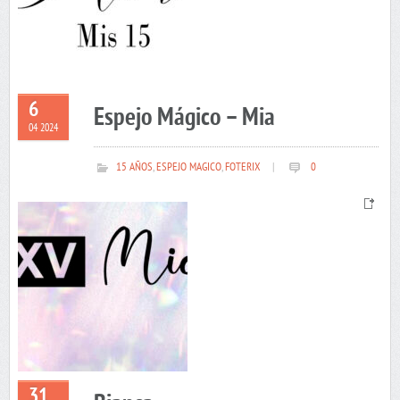
6
Espejo Mágico – Mia
04 2024
15 AÑOS
,
ESPEJO MAGICO
,
FOTERIX
|
0
31