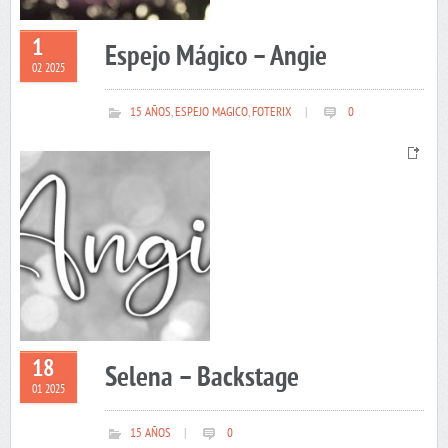
1
Espejo Mágico – Angie
02 2025
15 AÑOS
,
ESPEJO MAGICO
,
FOTERIX
|
0
18
Selena – Backstage
01 2025
15 AÑOS
|
0