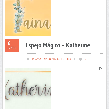
6
Espejo Mágico – Katherine
07 2024
15 AÑOS
,
ESPEJO MAGICO
,
FOTERIX
|
0