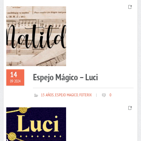
14
Espejo Mágico – Luci
09 2024
15 AÑOS
,
ESPEJO MAGICO
,
FOTERIX
|
0