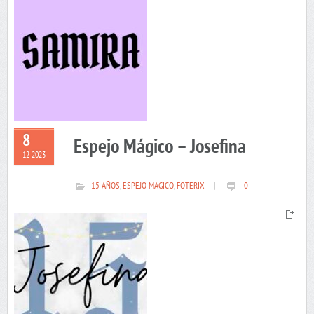
8
Espejo Mágico – Josefina
12 2023
15 AÑOS
,
ESPEJO MAGICO
,
FOTERIX
|
0