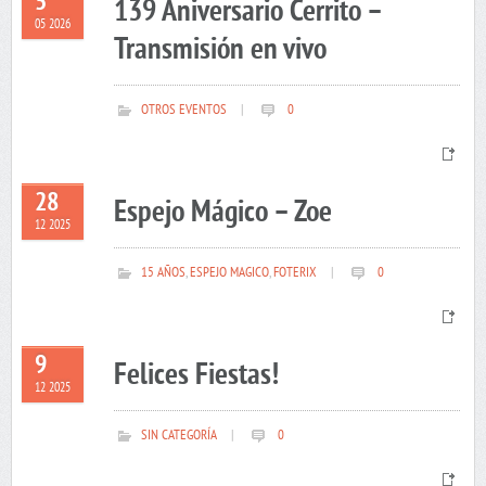
5
139 Aniversario Cerrito –
05 2026
Transmisión en vivo
OTROS EVENTOS
|
0
28
Espejo Mágico – Zoe
12 2025
15 AÑOS
,
ESPEJO MAGICO
,
FOTERIX
|
0
9
Felices Fiestas!
12 2025
SIN CATEGORÍA
|
0