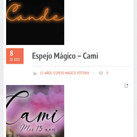
8
Espejo Mágico – Cami
02 2025
15 AÑOS
,
ESPEJO MAGICO
,
FOTERIX
|
0