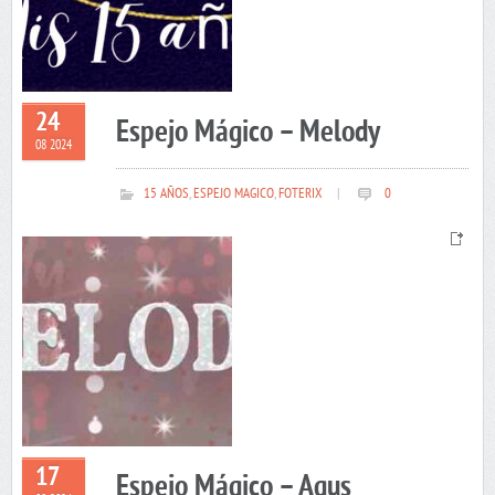
24
Espejo Mágico – Melody
08 2024
15 AÑOS
,
ESPEJO MAGICO
,
FOTERIX
|
0
17
Espejo Mágico – Agus