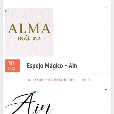
30
Espejo Mágico – Ain
04 2024
15 AÑOS
,
ESPEJO MAGICO
,
FOTERIX
|
0