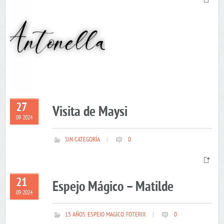
27
Visita de Maysi
09 2024
SIN CATEGORÍA
|
0
21
Espejo Mágico – Matilde
09 2024
15 AÑOS
,
ESPEJO MAGICO
,
FOTERIX
|
0