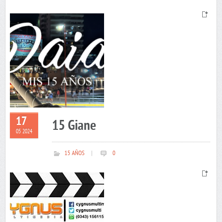
17
15 Giane
05 2024
15 AÑOS
|
0