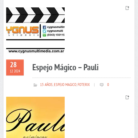
28
Espejo Mágico – Pauli
12 2024
15 AÑOS
,
ESPEJO MAGICO
,
FOTERIX
|
0