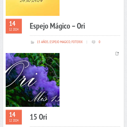
14
Espejo Mágico – Ori
12 2024
15 AÑOS
,
ESPEJO MAGICO
,
FOTERIX
|
0
14
15 Ori
12 2024