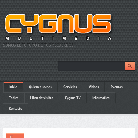
SOMOS EL FUTURO DE TUS RECUERDOS…
Inicio
Quienes somos
Servicios
Videos
Eventos
Tablet
Libro de visitas
Cygnus TV
Informática
Contacto