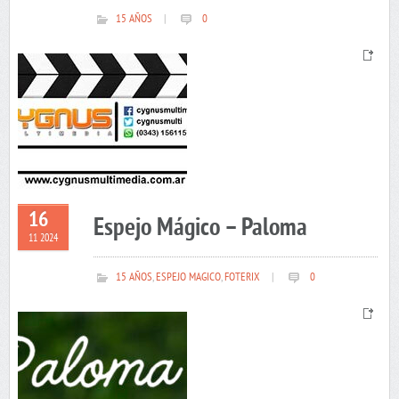
15 AÑOS
|
0
16
Espejo Mágico – Paloma
11 2024
15 AÑOS
,
ESPEJO MAGICO
,
FOTERIX
|
0