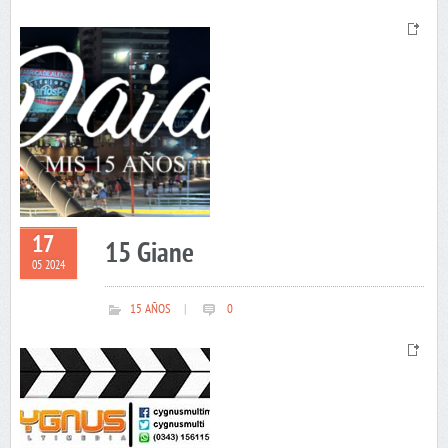
17
15 Giane
05 2024
15 AÑOS
|
0