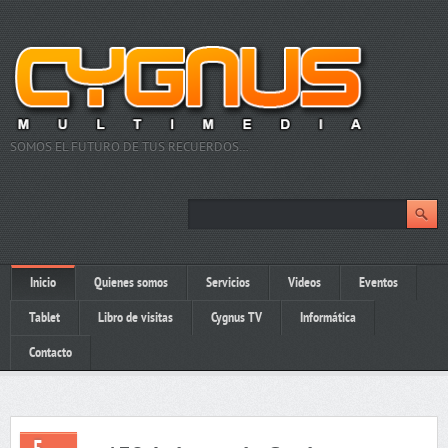
SOMOS EL FUTURO DE TUS RECUERDOS…
Inicio
Quienes somos
Servicios
Videos
Eventos
Tablet
Libro de visitas
Cygnus TV
Informática
Contacto