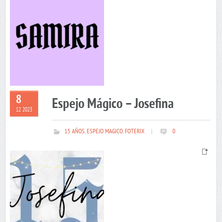
8
Espejo Mágico – Josefina
12 2023
15 AÑOS
,
ESPEJO MAGICO
,
FOTERIX
|
0