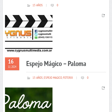
15 AÑOS
|
0
16
Espejo Mágico – Paloma
11 2024
15 AÑOS
,
ESPEJO MAGICO
,
FOTERIX
|
0