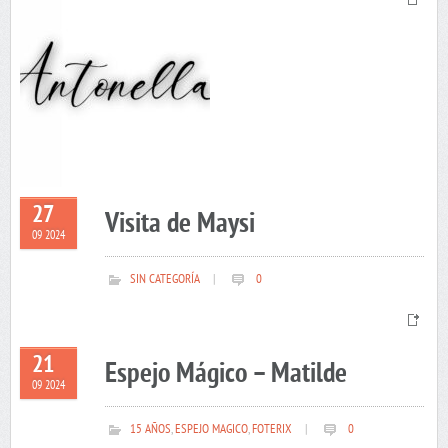
27
Visita de Maysi
09 2024
SIN CATEGORÍA
|
0
21
Espejo Mágico – Matilde
09 2024
15 AÑOS
,
ESPEJO MAGICO
,
FOTERIX
|
0