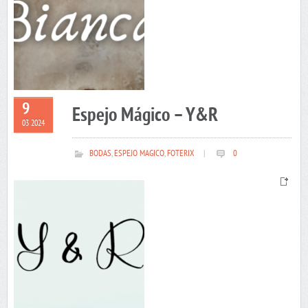
9
Espejo Mágico – Y&R
03 2024
BODAS
,
ESPEJO MAGICO
,
FOTERIX
|
0