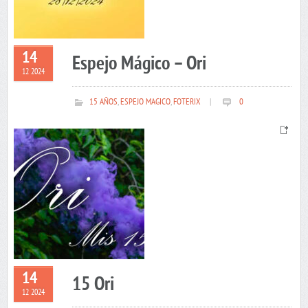
14
Espejo Mágico – Ori
12 2024
15 AÑOS
,
ESPEJO MAGICO
,
FOTERIX
|
0
14
15 Ori
12 2024