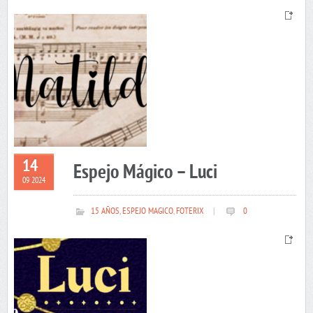
14
Espejo Mágico – Luci
09 2024
15 AÑOS
,
ESPEJO MAGICO
,
FOTERIX
|
0