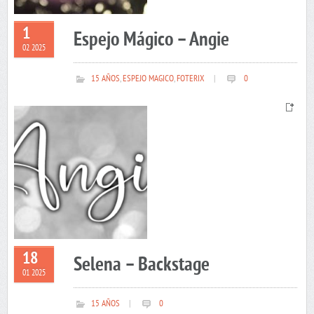
1
Espejo Mágico – Angie
02 2025
15 AÑOS
,
ESPEJO MAGICO
,
FOTERIX
|
0
18
Selena – Backstage
01 2025
15 AÑOS
|
0