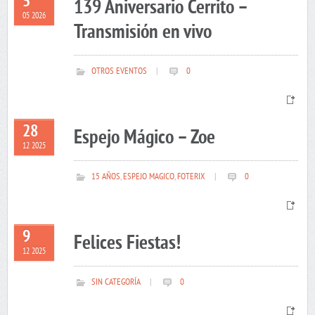
5
139 Aniversario Cerrito –
05 2026
Transmisión en vivo
OTROS EVENTOS
|
0
28
Espejo Mágico – Zoe
12 2025
15 AÑOS
,
ESPEJO MAGICO
,
FOTERIX
|
0
9
Felices Fiestas!
12 2025
SIN CATEGORÍA
|
0