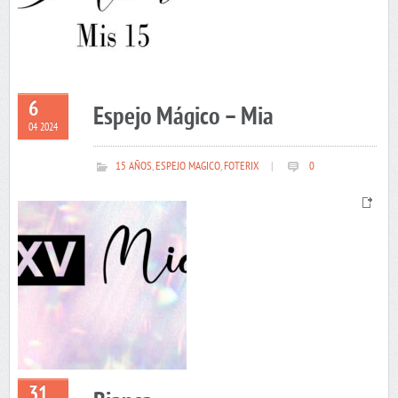
6
Espejo Mágico – Mia
04 2024
15 AÑOS
,
ESPEJO MAGICO
,
FOTERIX
|
0
31