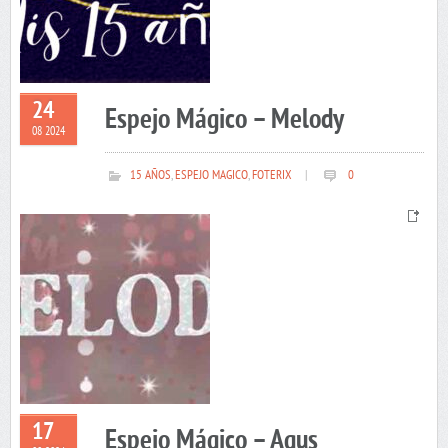
24
Espejo Mágico – Melody
08 2024
15 AÑOS
,
ESPEJO MAGICO
,
FOTERIX
|
0
17
Espejo Mágico – Agus