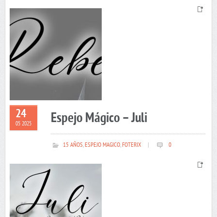
24
Espejo Mágico – Juli
05 2025
15 AÑOS
,
ESPEJO MAGICO
,
FOTERIX
|
0