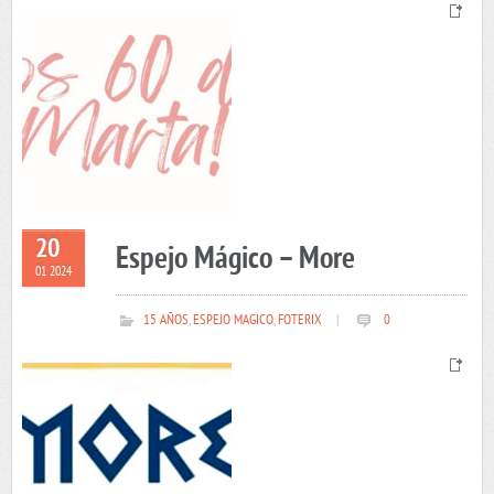
20
Espejo Mágico – More
01 2024
15 AÑOS
,
ESPEJO MAGICO
,
FOTERIX
|
0