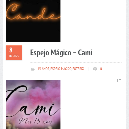
8
Espejo Mágico – Cami
02 2025
15 AÑOS
,
ESPEJO MAGICO
,
FOTERIX
|
0