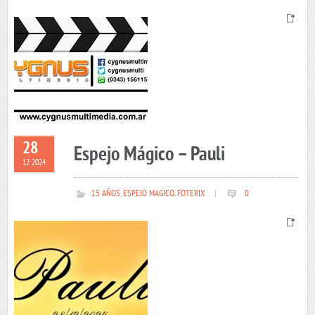
28
Espejo Mágico – Pauli
12 2024
15 AÑOS
,
ESPEJO MAGICO
,
FOTERIX
|
0