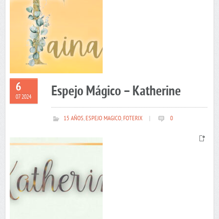
6
Espejo Mágico – Katherine
07 2024
15 AÑOS
,
ESPEJO MAGICO
,
FOTERIX
|
0