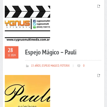
28
Espejo Mágico – Pauli
12 2024
15 AÑOS
,
ESPEJO MAGICO
,
FOTERIX
|
0