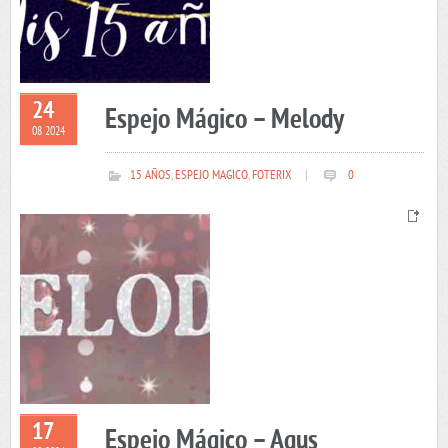
24
Espejo Mágico – Melody
08 2024
15 AÑOS
,
ESPEJO MAGICO
,
FOTERIX
|
0
17
Espejo Mágico – Agus