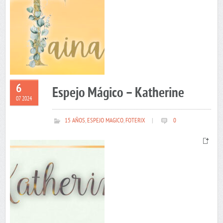
6
Espejo Mágico – Katherine
07 2024
15 AÑOS
,
ESPEJO MAGICO
,
FOTERIX
|
0