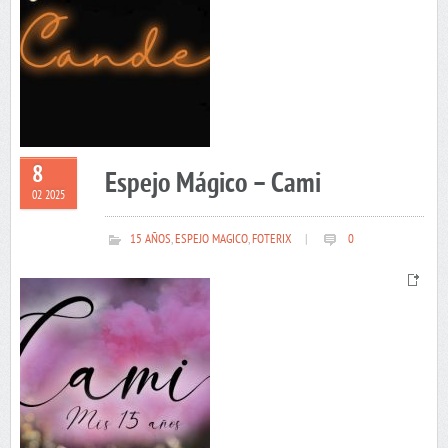
8
Espejo Mágico – Cami
02 2025
15 AÑOS
,
ESPEJO MAGICO
,
FOTERIX
|
0