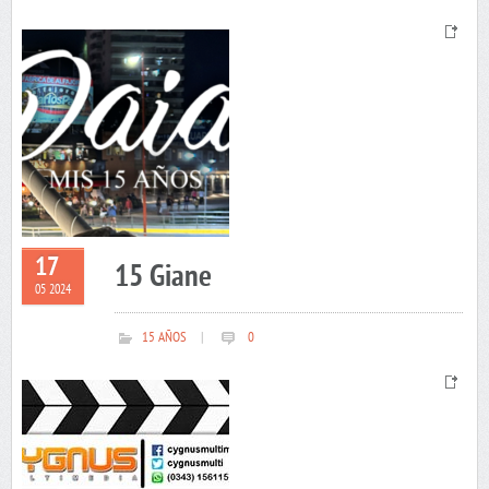
17
15 Giane
05 2024
15 AÑOS
|
0