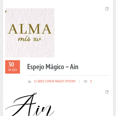
30
Espejo Mágico – Ain
04 2024
15 AÑOS
,
ESPEJO MAGICO
,
FOTERIX
|
0