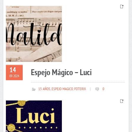
14
Espejo Mágico – Luci
09 2024
15 AÑOS
,
ESPEJO MAGICO
,
FOTERIX
|
0