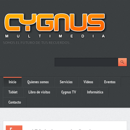
SOMOS EL FUTURO DE TUS RECUERDOS…
Inicio
Quienes somos
Servicios
Videos
Eventos
Tablet
Libro de visitas
Cygnus TV
Informática
Contacto