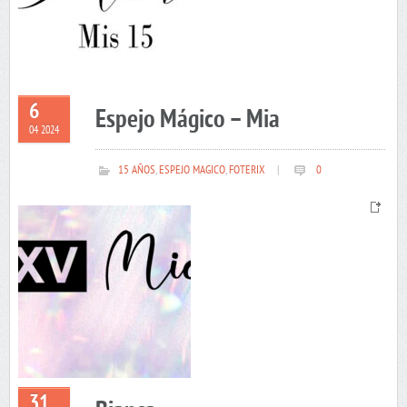
6
Espejo Mágico – Mia
04 2024
15 AÑOS
,
ESPEJO MAGICO
,
FOTERIX
|
0
31