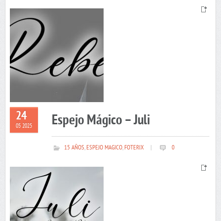
24
Espejo Mágico – Juli
05 2025
15 AÑOS
,
ESPEJO MAGICO
,
FOTERIX
|
0