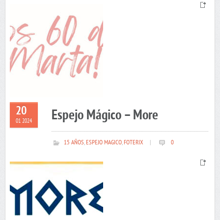
20
Espejo Mágico – More
01 2024
15 AÑOS
,
ESPEJO MAGICO
,
FOTERIX
|
0