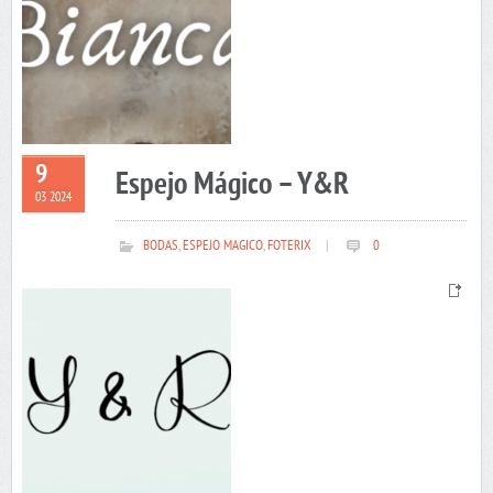
9
Espejo Mágico – Y&R
03 2024
BODAS
,
ESPEJO MAGICO
,
FOTERIX
|
0