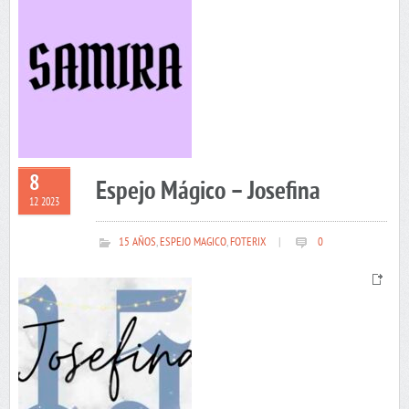
8
Espejo Mágico – Josefina
12 2023
15 AÑOS
,
ESPEJO MAGICO
,
FOTERIX
|
0