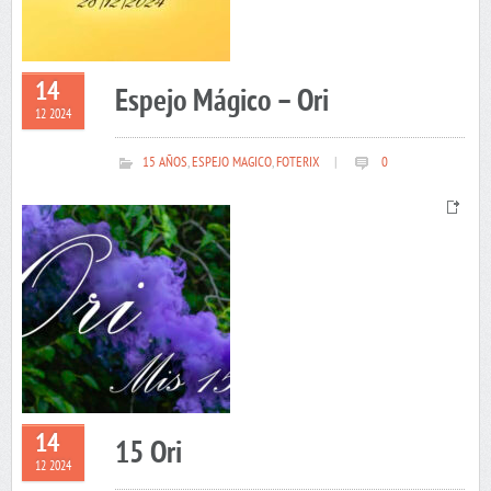
14
Espejo Mágico – Ori
12 2024
15 AÑOS
,
ESPEJO MAGICO
,
FOTERIX
|
0
14
15 Ori
12 2024