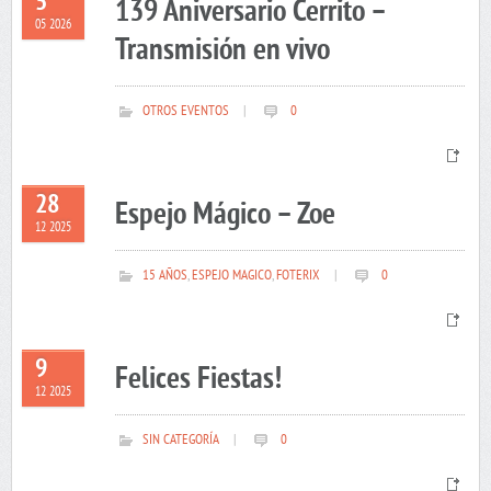
5
139 Aniversario Cerrito –
05 2026
Transmisión en vivo
OTROS EVENTOS
|
0
28
Espejo Mágico – Zoe
12 2025
15 AÑOS
,
ESPEJO MAGICO
,
FOTERIX
|
0
9
Felices Fiestas!
12 2025
SIN CATEGORÍA
|
0