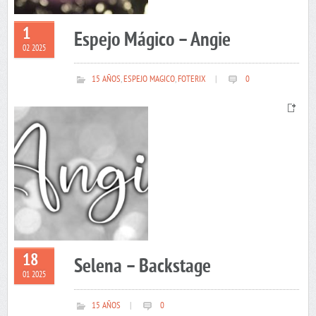
1
Espejo Mágico – Angie
02 2025
15 AÑOS
,
ESPEJO MAGICO
,
FOTERIX
|
0
18
Selena – Backstage
01 2025
15 AÑOS
|
0