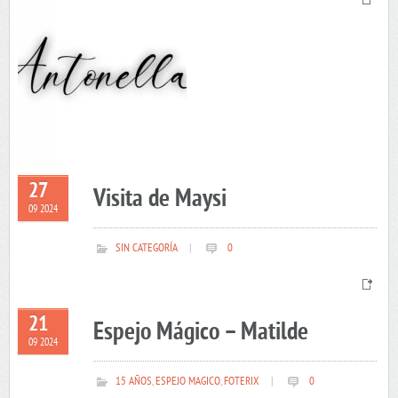
27
Visita de Maysi
09 2024
SIN CATEGORÍA
|
0
21
Espejo Mágico – Matilde
09 2024
15 AÑOS
,
ESPEJO MAGICO
,
FOTERIX
|
0