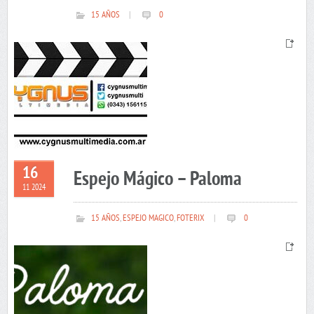
15 AÑOS
|
0
16
Espejo Mágico – Paloma
11 2024
15 AÑOS
,
ESPEJO MAGICO
,
FOTERIX
|
0