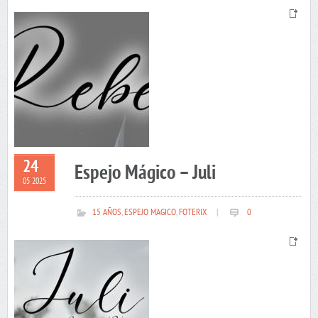
24
Espejo Mágico – Juli
05 2025
15 AÑOS
,
ESPEJO MAGICO
,
FOTERIX
|
0