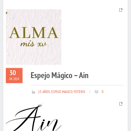
30
Espejo Mágico – Ain
04 2024
15 AÑOS
,
ESPEJO MAGICO
,
FOTERIX
|
0