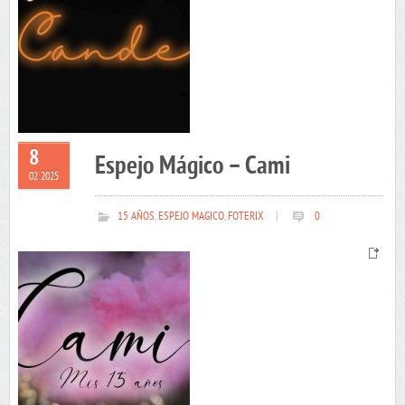
8
Espejo Mágico – Cami
02 2025
15 AÑOS
,
ESPEJO MAGICO
,
FOTERIX
|
0