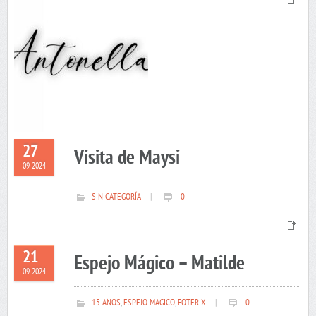
27
Visita de Maysi
09 2024
SIN CATEGORÍA
|
0
21
Espejo Mágico – Matilde
09 2024
15 AÑOS
,
ESPEJO MAGICO
,
FOTERIX
|
0