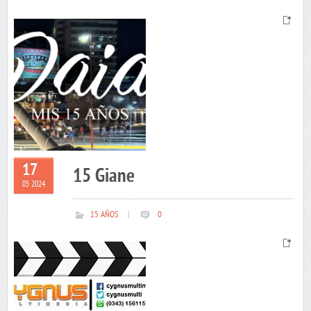
17
15 Giane
05 2024
15 AÑOS
|
0