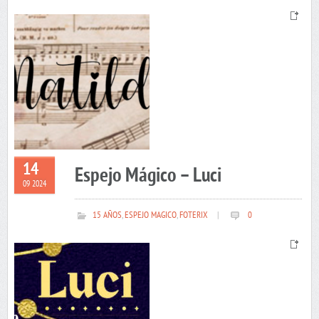
14
Espejo Mágico – Luci
09 2024
15 AÑOS
,
ESPEJO MAGICO
,
FOTERIX
|
0