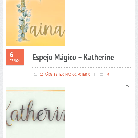
6
Espejo Mágico – Katherine
07 2024
15 AÑOS
,
ESPEJO MAGICO
,
FOTERIX
|
0