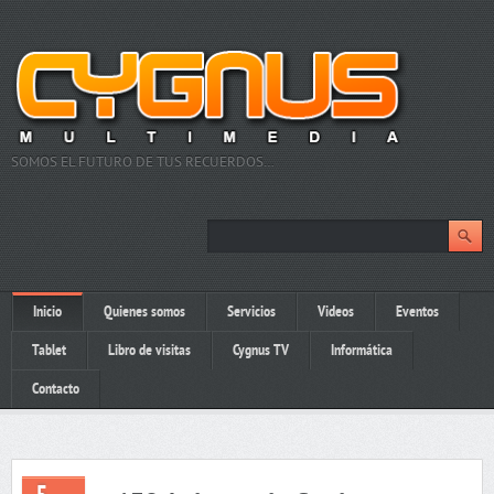
SOMOS EL FUTURO DE TUS RECUERDOS…
Inicio
Quienes somos
Servicios
Videos
Eventos
Tablet
Libro de visitas
Cygnus TV
Informática
Contacto