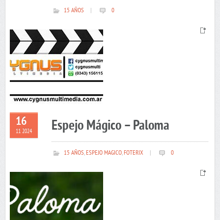
15 AÑOS
|
0
16
Espejo Mágico – Paloma
11 2024
15 AÑOS
,
ESPEJO MAGICO
,
FOTERIX
|
0