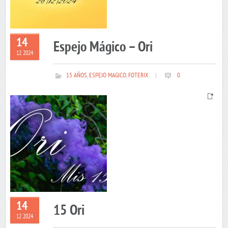
14
Espejo Mágico – Ori
12 2024
15 AÑOS
,
ESPEJO MAGICO
,
FOTERIX
|
0
14
15 Ori
12 2024