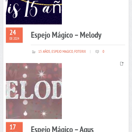
24
Espejo Mágico – Melody
08 2024
15 AÑOS
,
ESPEJO MAGICO
,
FOTERIX
|
0
17
Espejo Mágico – Agus