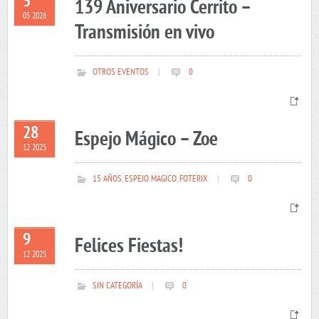
5
139 Aniversario Cerrito –
05 2026
Transmisión en vivo
OTROS EVENTOS
|
0
28
Espejo Mágico – Zoe
12 2025
15 AÑOS
,
ESPEJO MAGICO
,
FOTERIX
|
0
9
Felices Fiestas!
12 2025
SIN CATEGORÍA
|
0