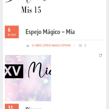
6
Espejo Mágico – Mia
04 2024
15 AÑOS
,
ESPEJO MAGICO
,
FOTERIX
|
0
31