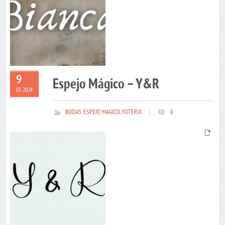
9
Espejo Mágico – Y&R
03 2024
BODAS
,
ESPEJO MAGICO
,
FOTERIX
|
0