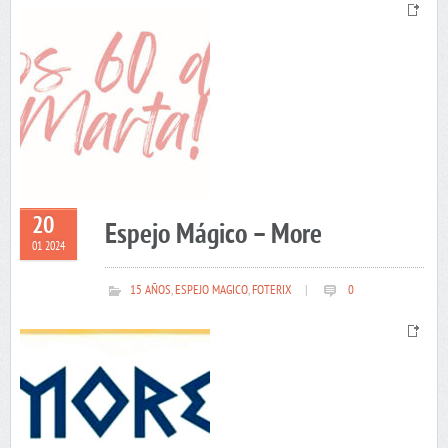
20
Espejo Mágico – More
01 2024
15 AÑOS
,
ESPEJO MAGICO
,
FOTERIX
|
0