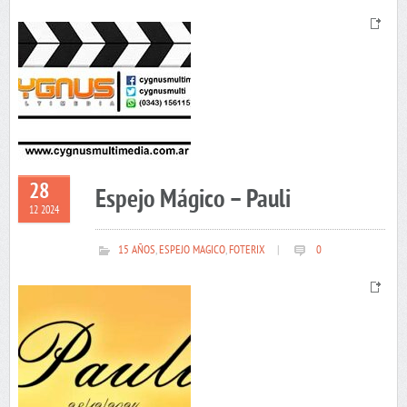
28
Espejo Mágico – Pauli
12 2024
15 AÑOS
,
ESPEJO MAGICO
,
FOTERIX
|
0