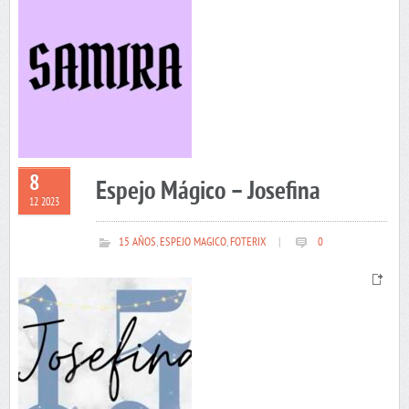
8
Espejo Mágico – Josefina
12 2023
15 AÑOS
,
ESPEJO MAGICO
,
FOTERIX
|
0