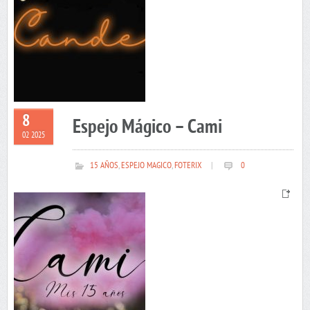
8
Espejo Mágico – Cami
02 2025
15 AÑOS
,
ESPEJO MAGICO
,
FOTERIX
|
0