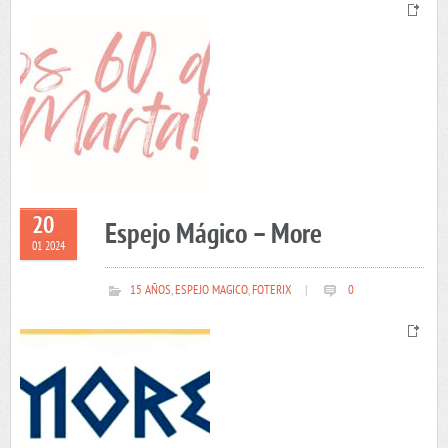
20
Espejo Mágico – More
01 2024
15 AÑOS
,
ESPEJO MAGICO
,
FOTERIX
|
0