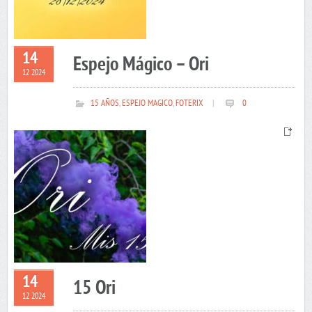
14
Espejo Mágico – Ori
12 2024
15 AÑOS
,
ESPEJO MAGICO
,
FOTERIX
|
0
14
15 Ori
12 2024