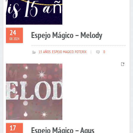
24
Espejo Mágico – Melody
08 2024
15 AÑOS
,
ESPEJO MAGICO
,
FOTERIX
|
0
17
Espejo Mágico – Agus