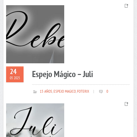
24
Espejo Mágico – Juli
05 2025
15 AÑOS
,
ESPEJO MAGICO
,
FOTERIX
|
0