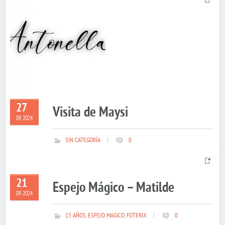
27
Visita de Maysi
09 2024
SIN CATEGORÍA
|
0
21
Espejo Mágico – Matilde
09 2024
15 AÑOS
,
ESPEJO MAGICO
,
FOTERIX
|
0