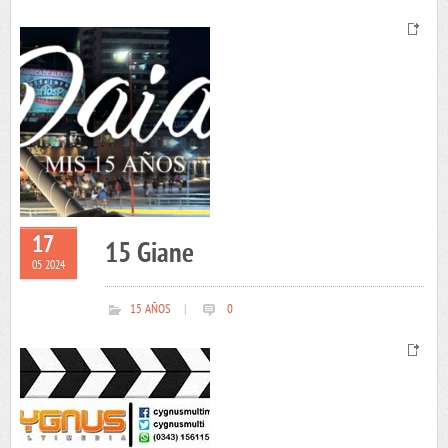
17
15 Giane
05 2024
15 AÑOS
|
0