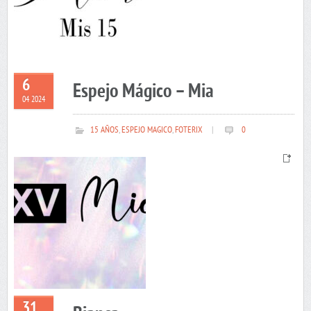
6
Espejo Mágico – Mia
04 2024
15 AÑOS
,
ESPEJO MAGICO
,
FOTERIX
|
0
31