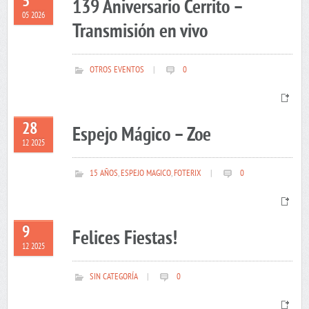
5
139 Aniversario Cerrito –
05 2026
Transmisión en vivo
OTROS EVENTOS
|
0
28
Espejo Mágico – Zoe
12 2025
15 AÑOS
,
ESPEJO MAGICO
,
FOTERIX
|
0
9
Felices Fiestas!
12 2025
SIN CATEGORÍA
|
0