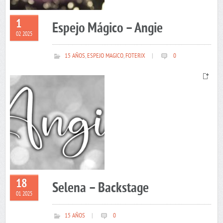
1
Espejo Mágico – Angie
02 2025
15 AÑOS
,
ESPEJO MAGICO
,
FOTERIX
|
0
18
Selena – Backstage
01 2025
15 AÑOS
|
0