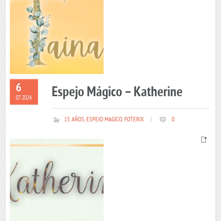
6
Espejo Mágico – Katherine
07 2024
15 AÑOS
,
ESPEJO MAGICO
,
FOTERIX
|
0