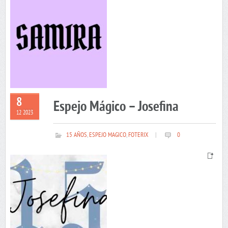
8
Espejo Mágico – Josefina
12 2023
15 AÑOS
,
ESPEJO MAGICO
,
FOTERIX
|
0