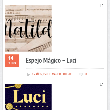
14
Espejo Mágico – Luci
09 2024
15 AÑOS
,
ESPEJO MAGICO
,
FOTERIX
|
0