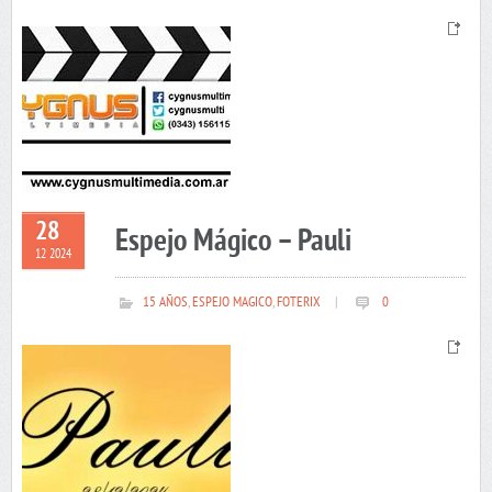
28
Espejo Mágico – Pauli
12 2024
15 AÑOS
,
ESPEJO MAGICO
,
FOTERIX
|
0