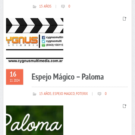
15 AÑOS
|
0
16
Espejo Mágico – Paloma
11 2024
15 AÑOS
,
ESPEJO MAGICO
,
FOTERIX
|
0