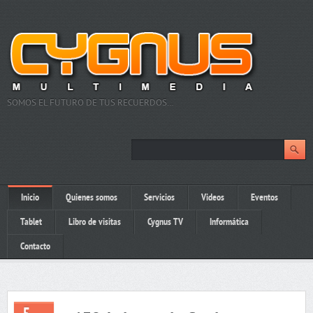
SOMOS EL FUTURO DE TUS RECUERDOS…
Inicio
Quienes somos
Servicios
Videos
Eventos
Tablet
Libro de visitas
Cygnus TV
Informática
Contacto