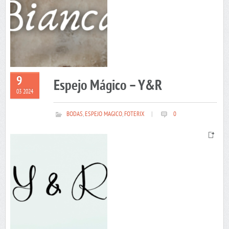
9
Espejo Mágico – Y&R
03 2024
BODAS
,
ESPEJO MAGICO
,
FOTERIX
|
0