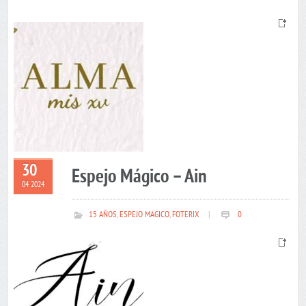
30
Espejo Mágico – Ain
04 2024
15 AÑOS
,
ESPEJO MAGICO
,
FOTERIX
|
0