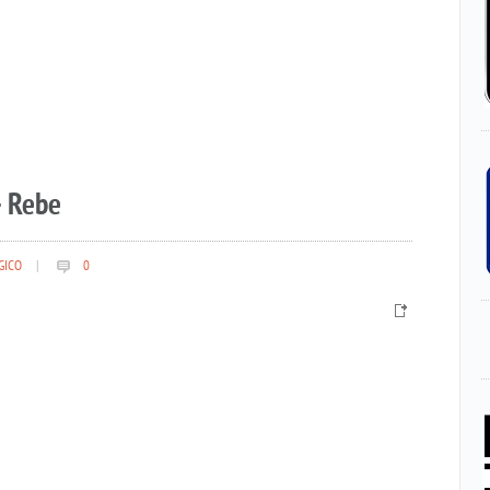
– Rebe
GICO
|
0