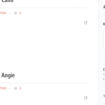
– Cami
TERIX
|
0
R
 Angie
C
C
E
TERIX
|
0
T