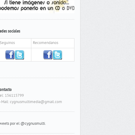
edes sociales
Seguinos
Recomendanos
ontacto
el: 156115799
-Mail: cygnusmultimedia@gmail.com
weets por el @cygnusmulti.