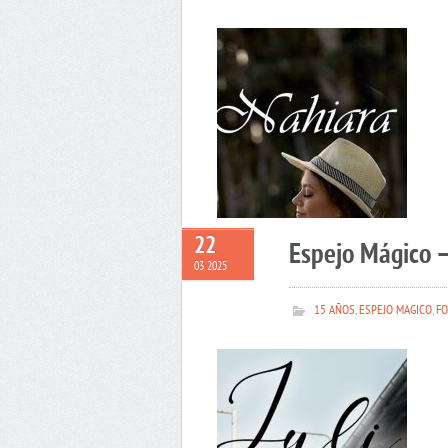
22
Espejo Mágico –
03 2025
15 AÑOS
,
ESPEJO MAGICO
,
FO