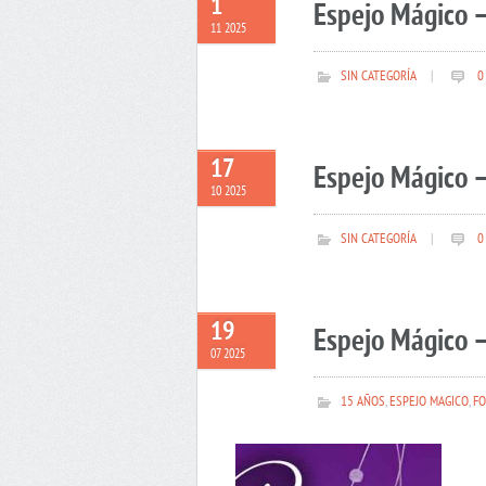
1
Espejo Mágico 
11 2025
SIN CATEGORÍA
|
0
17
Espejo Mágico –
10 2025
SIN CATEGORÍA
|
0
19
Espejo Mágico –
07 2025
15 AÑOS
,
ESPEJO MAGICO
,
FO