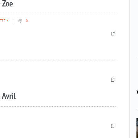
 Zoe
TERIX
|
0
 Avril