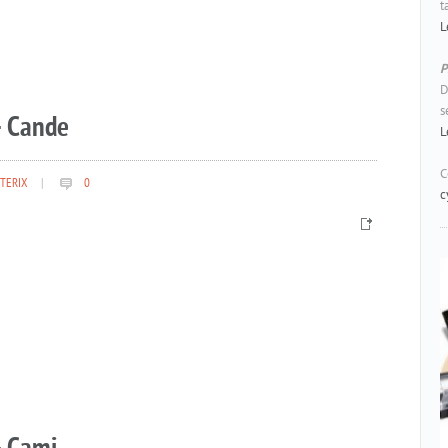
t
L
P
D
s
– Cande
L
C
TERIX
|
0
c