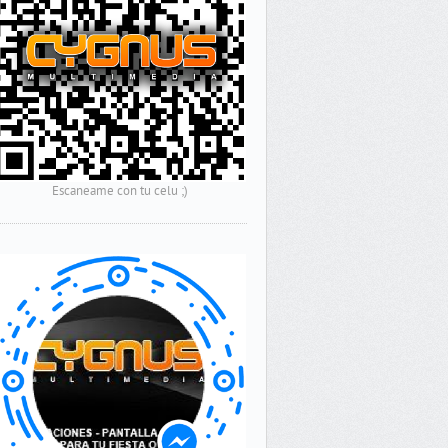
Escaneame con tu celu ;)