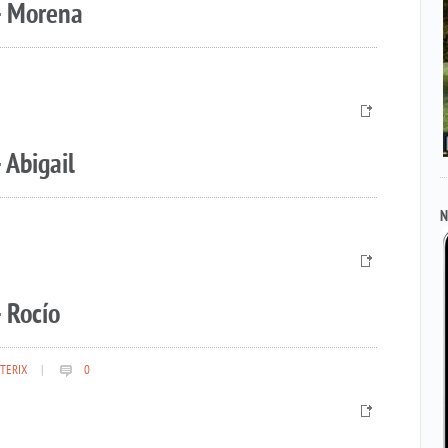
– Morena
 Abigail
N
 Rocío
TERIX
|
0