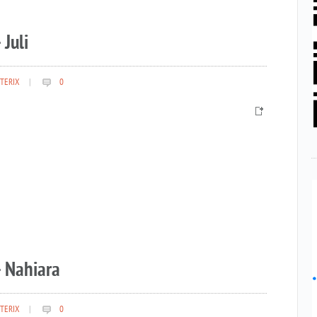
 Juli
TERIX
|
0
– Nahiara
TERIX
|
0