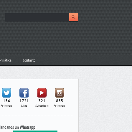
ormática
Contacto
154
1721
321
855
Followers
Likes
Subscribers
Followers
andanos un Whatsapp!