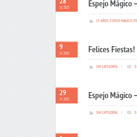
28
Espejo Mágico –
12 2025
15 AÑOS
,
ESPEJO MAGICO
,
FO
9
Felices Fiestas!
12 2025
SIN CATEGORÍA
|
0
29
Espejo Mágico –
11 2025
SIN CATEGORÍA
|
0