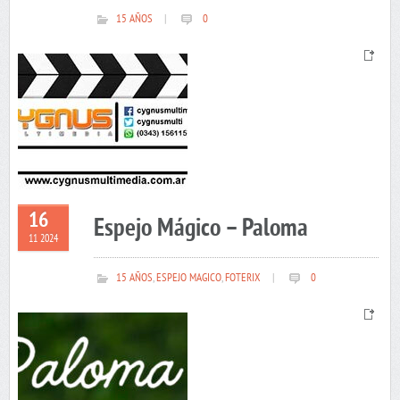
15 AÑOS
|
0
16
Espejo Mágico – Paloma
11 2024
15 AÑOS
,
ESPEJO MAGICO
,
FOTERIX
|
0