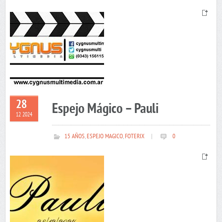
28
Espejo Mágico – Pauli
12 2024
15 AÑOS
,
ESPEJO MAGICO
,
FOTERIX
|
0