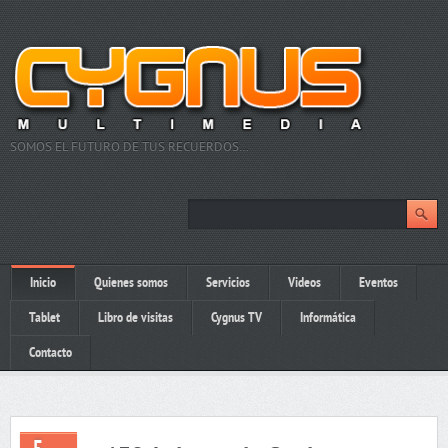
SOMOS EL FUTURO DE TUS RECUERDOS…
Inicio
Quienes somos
Servicios
Videos
Eventos
Tablet
Libro de visitas
Cygnus TV
Informática
Contacto