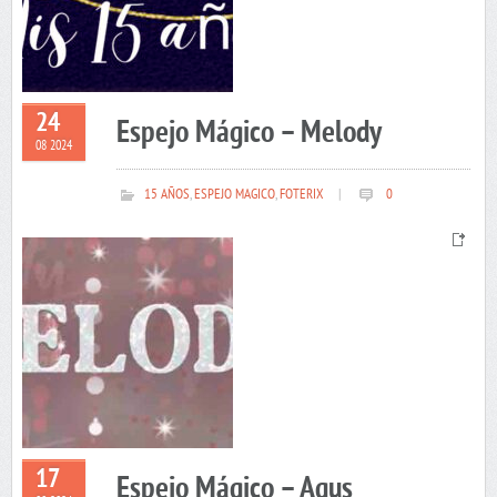
24
Espejo Mágico – Melody
08 2024
15 AÑOS
,
ESPEJO MAGICO
,
FOTERIX
|
0
17
Espejo Mágico – Agus