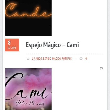
8
Espejo Mágico – Cami
02 2025
15 AÑOS
,
ESPEJO MAGICO
,
FOTERIX
|
0