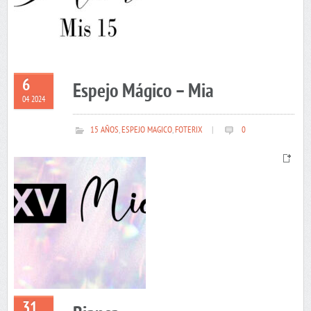
6
Espejo Mágico – Mia
04 2024
15 AÑOS
,
ESPEJO MAGICO
,
FOTERIX
|
0
31