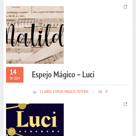
14
Espejo Mágico – Luci
09 2024
15 AÑOS
,
ESPEJO MAGICO
,
FOTERIX
|
0