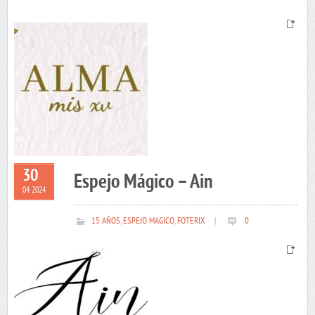
30
Espejo Mágico – Ain
04 2024
15 AÑOS
,
ESPEJO MAGICO
,
FOTERIX
|
0