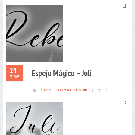
24
Espejo Mágico – Juli
05 2025
15 AÑOS
,
ESPEJO MAGICO
,
FOTERIX
|
0