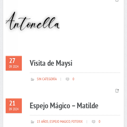
27
Visita de Maysi
09 2024
SIN CATEGORÍA
|
0
21
Espejo Mágico – Matilde
09 2024
15 AÑOS
,
ESPEJO MAGICO
,
FOTERIX
|
0