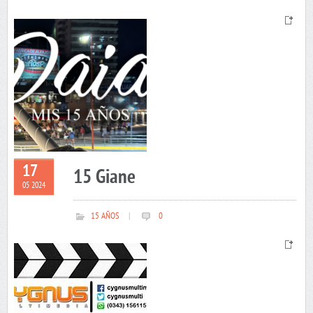
17
15 Giane
05 2024
15 AÑOS
|
0