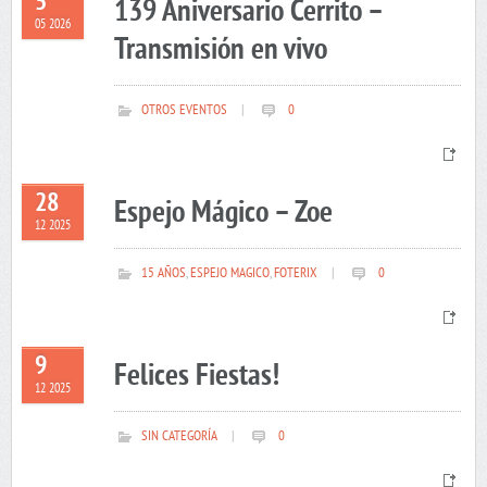
5
139 Aniversario Cerrito –
05 2026
Transmisión en vivo
OTROS EVENTOS
|
0
28
Espejo Mágico – Zoe
12 2025
15 AÑOS
,
ESPEJO MAGICO
,
FOTERIX
|
0
9
Felices Fiestas!
12 2025
SIN CATEGORÍA
|
0