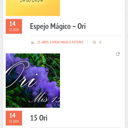
14
Espejo Mágico – Ori
12 2024
15 AÑOS
,
ESPEJO MAGICO
,
FOTERIX
|
0
14
15 Ori
12 2024