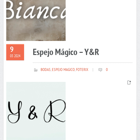
9
Espejo Mágico – Y&R
03 2024
BODAS
,
ESPEJO MAGICO
,
FOTERIX
|
0