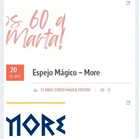
20
Espejo Mágico – More
01 2024
15 AÑOS
,
ESPEJO MAGICO
,
FOTERIX
|
0