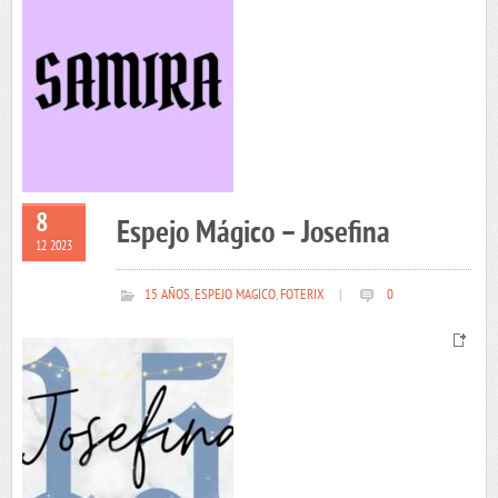
8
Espejo Mágico – Josefina
12 2023
15 AÑOS
,
ESPEJO MAGICO
,
FOTERIX
|
0