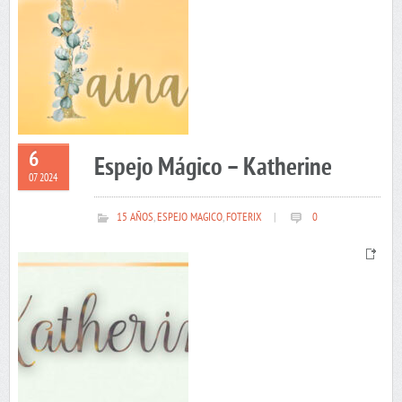
6
Espejo Mágico – Katherine
07 2024
15 AÑOS
,
ESPEJO MAGICO
,
FOTERIX
|
0