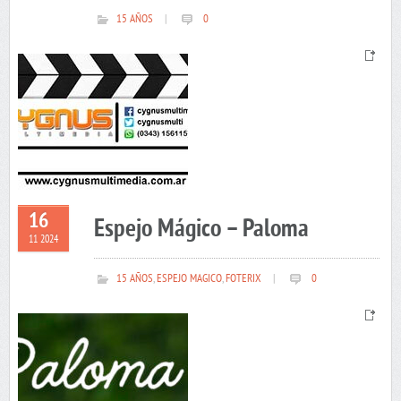
15 AÑOS
|
0
16
Espejo Mágico – Paloma
11 2024
15 AÑOS
,
ESPEJO MAGICO
,
FOTERIX
|
0