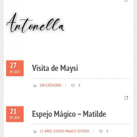
27
Visita de Maysi
09 2024
SIN CATEGORÍA
|
0
21
Espejo Mágico – Matilde
09 2024
15 AÑOS
,
ESPEJO MAGICO
,
FOTERIX
|
0