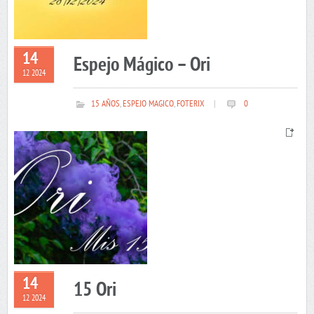
14
Espejo Mágico – Ori
12 2024
15 AÑOS
,
ESPEJO MAGICO
,
FOTERIX
|
0
14
15 Ori
12 2024