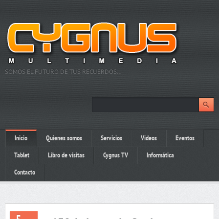
SOMOS EL FUTURO DE TUS RECUERDOS…
Inicio
Quienes somos
Servicios
Videos
Eventos
Tablet
Libro de visitas
Cygnus TV
Informática
Contacto