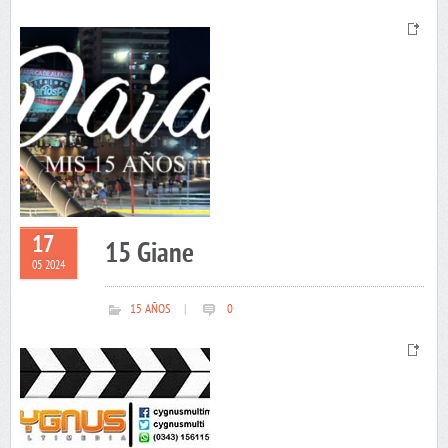
17
15 Giane
05 2024
15 AÑOS
|
0