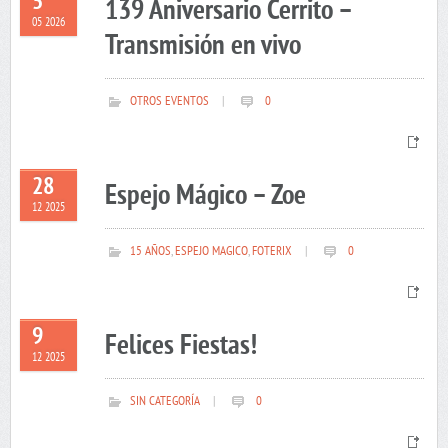
5
139 Aniversario Cerrito –
05 2026
Transmisión en vivo
OTROS EVENTOS
|
0
28
Espejo Mágico – Zoe
12 2025
15 AÑOS
,
ESPEJO MAGICO
,
FOTERIX
|
0
9
Felices Fiestas!
12 2025
SIN CATEGORÍA
|
0