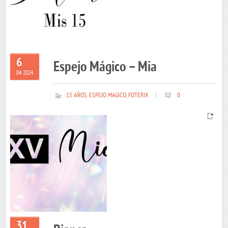
6
Espejo Mágico – Mia
04 2024
15 AÑOS
,
ESPEJO MAGICO
,
FOTERIX
|
0
31