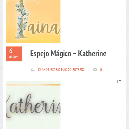
6
Espejo Mágico – Katherine
07 2024
15 AÑOS
,
ESPEJO MAGICO
,
FOTERIX
|
0