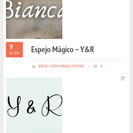
9
Espejo Mágico – Y&R
03 2024
BODAS
,
ESPEJO MAGICO
,
FOTERIX
|
0