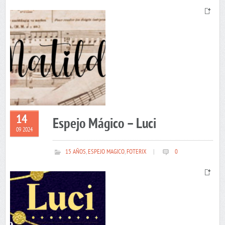
14
Espejo Mágico – Luci
09 2024
15 AÑOS
,
ESPEJO MAGICO
,
FOTERIX
|
0