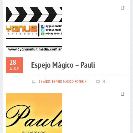
28
Espejo Mágico – Pauli
12 2024
15 AÑOS
,
ESPEJO MAGICO
,
FOTERIX
|
0