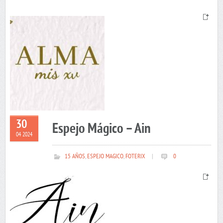
30
Espejo Mágico – Ain
04 2024
15 AÑOS
,
ESPEJO MAGICO
,
FOTERIX
|
0