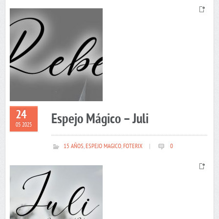
24
Espejo Mágico – Juli
05 2025
15 AÑOS
,
ESPEJO MAGICO
,
FOTERIX
|
0