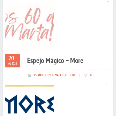
20
Espejo Mágico – More
01 2024
15 AÑOS
,
ESPEJO MAGICO
,
FOTERIX
|
0