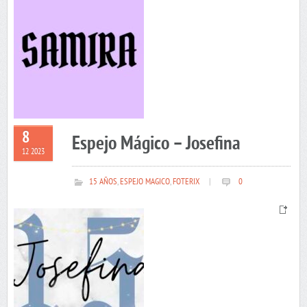
8
Espejo Mágico – Josefina
12 2023
15 AÑOS
,
ESPEJO MAGICO
,
FOTERIX
|
0