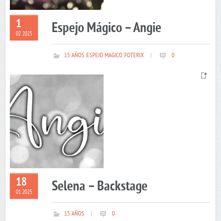
1
Espejo Mágico – Angie
02 2025
15 AÑOS
,
ESPEJO MAGICO
,
FOTERIX
|
0
18
Selena – Backstage
01 2025
15 AÑOS
|
0