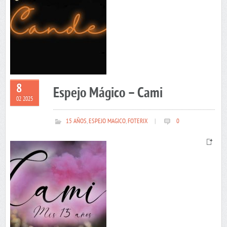
8
Espejo Mágico – Cami
02 2025
15 AÑOS
,
ESPEJO MAGICO
,
FOTERIX
|
0