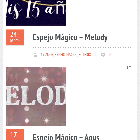
24
Espejo Mágico – Melody
08 2024
15 AÑOS
,
ESPEJO MAGICO
,
FOTERIX
|
0
17
Espejo Mágico – Agus