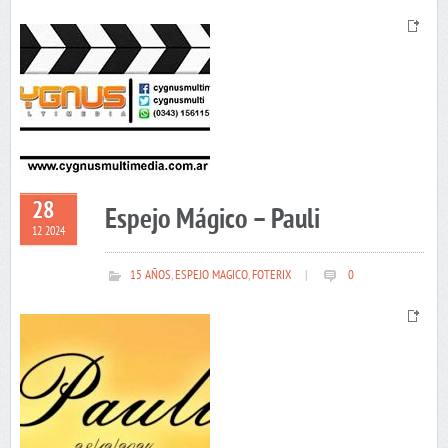
28
Espejo Mágico – Pauli
12 2024
15 AÑOS
,
ESPEJO MAGICO
,
FOTERIX
|
0