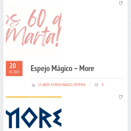
20
Espejo Mágico – More
01 2024
15 AÑOS
,
ESPEJO MAGICO
,
FOTERIX
|
0