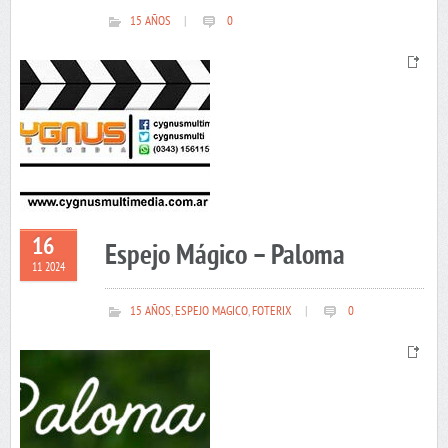
15 AÑOS
|
0
16
Espejo Mágico – Paloma
11 2024
15 AÑOS
,
ESPEJO MAGICO
,
FOTERIX
|
0