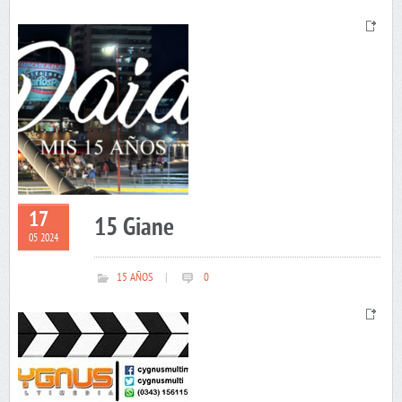
17
15 Giane
05 2024
15 AÑOS
|
0