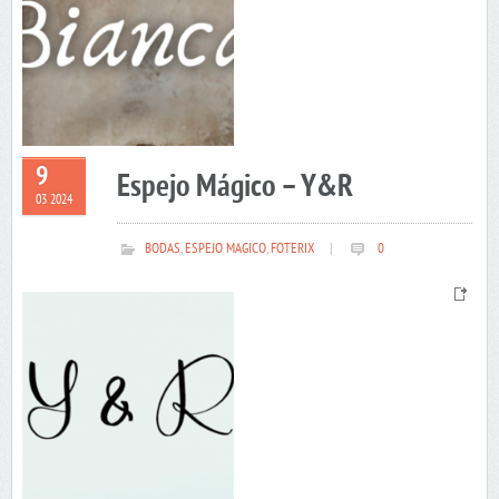
9
Espejo Mágico – Y&R
03 2024
BODAS
,
ESPEJO MAGICO
,
FOTERIX
|
0