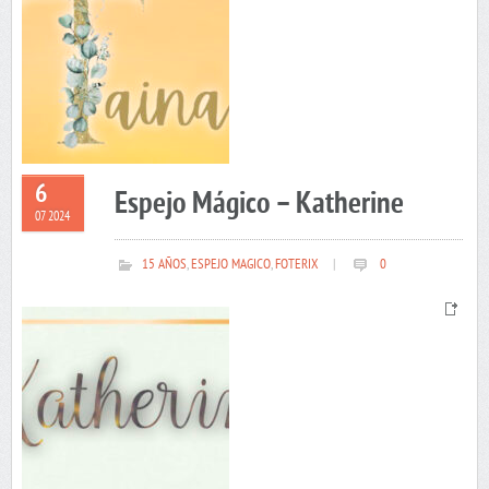
6
Espejo Mágico – Katherine
07 2024
15 AÑOS
,
ESPEJO MAGICO
,
FOTERIX
|
0