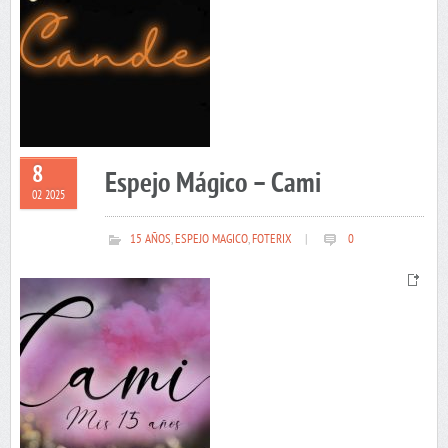
8
Espejo Mágico – Cami
02 2025
15 AÑOS
,
ESPEJO MAGICO
,
FOTERIX
|
0