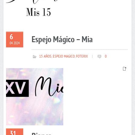
6
Espejo Mágico – Mia
04 2024
15 AÑOS
,
ESPEJO MAGICO
,
FOTERIX
|
0
31