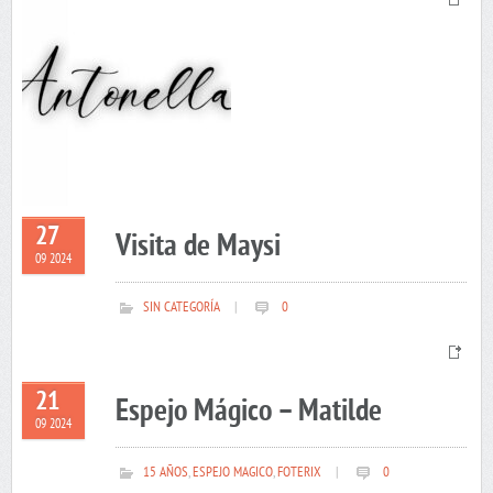
27
Visita de Maysi
09 2024
SIN CATEGORÍA
|
0
21
Espejo Mágico – Matilde
09 2024
15 AÑOS
,
ESPEJO MAGICO
,
FOTERIX
|
0