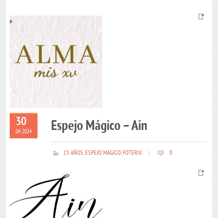
30
Espejo Mágico – Ain
04 2024
15 AÑOS
,
ESPEJO MAGICO
,
FOTERIX
|
0