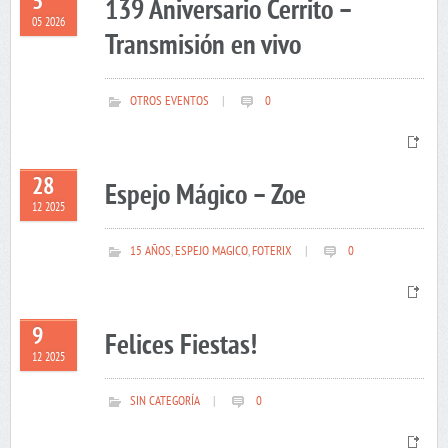
5
139 Aniversario Cerrito –
05 2026
Transmisión en vivo
OTROS EVENTOS
|
0
28
Espejo Mágico – Zoe
12 2025
15 AÑOS
,
ESPEJO MAGICO
,
FOTERIX
|
0
9
Felices Fiestas!
12 2025
SIN CATEGORÍA
|
0