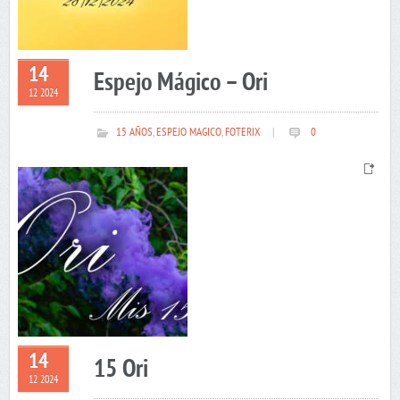
14
Espejo Mágico – Ori
12 2024
15 AÑOS
,
ESPEJO MAGICO
,
FOTERIX
|
0
14
15 Ori
12 2024