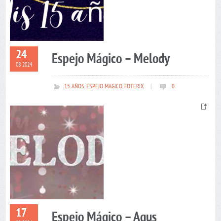
24
Espejo Mágico – Melody
08 2024
15 AÑOS
,
ESPEJO MAGICO
,
FOTERIX
|
0
17
Espejo Mágico – Agus