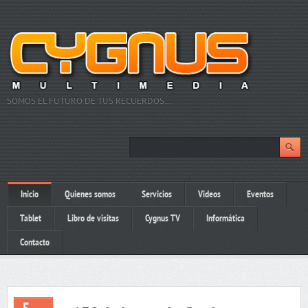
SOMOS EL FUTURO DE TUS RECUERDOS…
Inicio
Quienes somos
Servicios
Videos
Eventos
Tablet
Libro de visitas
Cygnus TV
Informática
Contacto