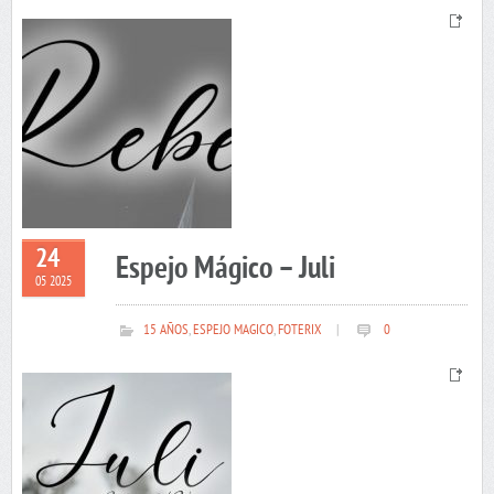
24
Espejo Mágico – Juli
05 2025
15 AÑOS
,
ESPEJO MAGICO
,
FOTERIX
|
0