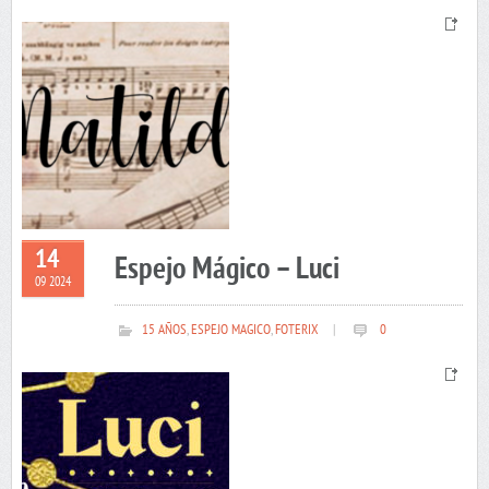
14
Espejo Mágico – Luci
09 2024
15 AÑOS
,
ESPEJO MAGICO
,
FOTERIX
|
0