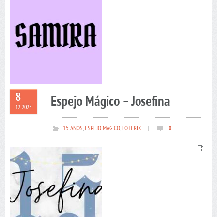
8
Espejo Mágico – Josefina
12 2023
15 AÑOS
,
ESPEJO MAGICO
,
FOTERIX
|
0