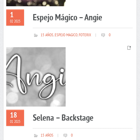
1
Espejo Mágico – Angie
02 2025
15 AÑOS
,
ESPEJO MAGICO
,
FOTERIX
|
0
18
Selena – Backstage
01 2025
15 AÑOS
|
0