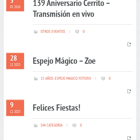
5
139 Aniversario Cerrito –
05 2026
Transmisión en vivo
OTROS EVENTOS
|
0
28
Espejo Mágico – Zoe
12 2025
15 AÑOS
,
ESPEJO MAGICO
,
FOTERIX
|
0
9
Felices Fiestas!
12 2025
SIN CATEGORÍA
|
0