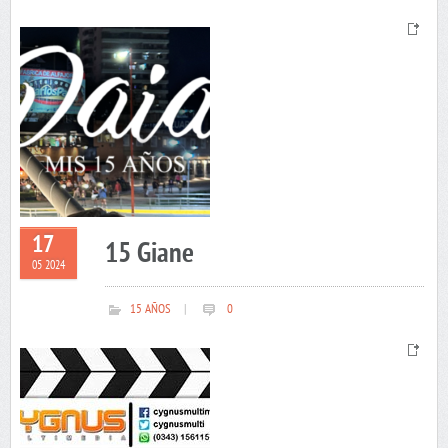
17
15 Giane
05 2024
15 AÑOS
|
0