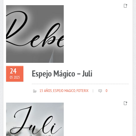
24
Espejo Mágico – Juli
05 2025
15 AÑOS
,
ESPEJO MAGICO
,
FOTERIX
|
0