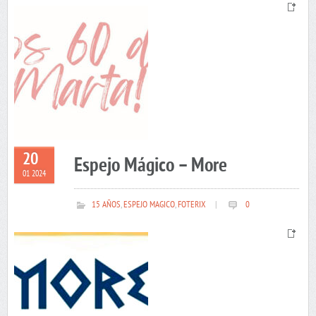
20
Espejo Mágico – More
01 2024
15 AÑOS
,
ESPEJO MAGICO
,
FOTERIX
|
0