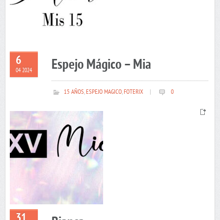
6
Espejo Mágico – Mia
04 2024
15 AÑOS
,
ESPEJO MAGICO
,
FOTERIX
|
0
31