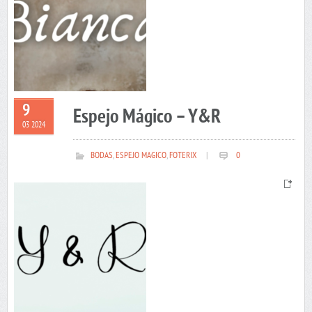
9
Espejo Mágico – Y&R
03 2024
BODAS
,
ESPEJO MAGICO
,
FOTERIX
|
0