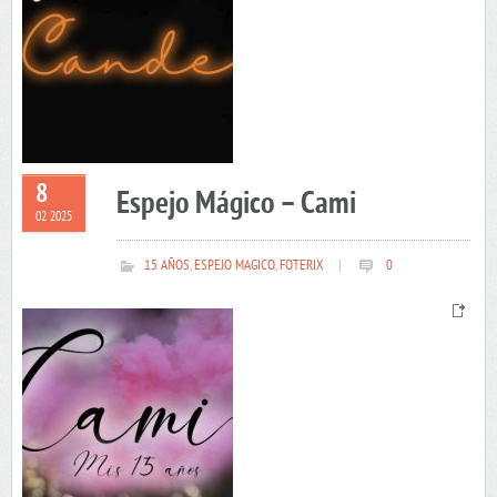
8
Espejo Mágico – Cami
02 2025
15 AÑOS
,
ESPEJO MAGICO
,
FOTERIX
|
0