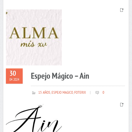
30
Espejo Mágico – Ain
04 2024
15 AÑOS
,
ESPEJO MAGICO
,
FOTERIX
|
0