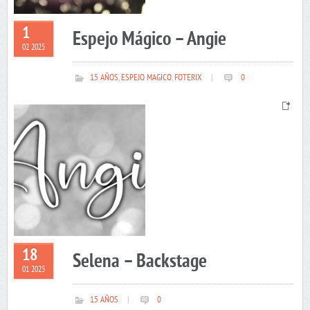
1
Espejo Mágico – Angie
02 2025
15 AÑOS
,
ESPEJO MAGICO
,
FOTERIX
|
0
18
Selena – Backstage
01 2025
15 AÑOS
|
0