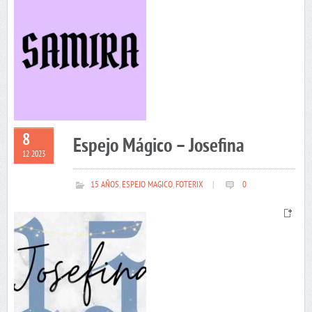
8
Espejo Mágico – Josefina
12 2023
15 AÑOS
,
ESPEJO MAGICO
,
FOTERIX
|
0