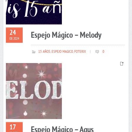
24
Espejo Mágico – Melody
08 2024
15 AÑOS
,
ESPEJO MAGICO
,
FOTERIX
|
0
17
Espejo Mágico – Agus