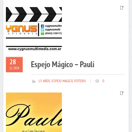
28
Espejo Mágico – Pauli
12 2024
15 AÑOS
,
ESPEJO MAGICO
,
FOTERIX
|
0