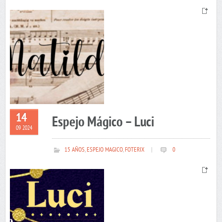
14
Espejo Mágico – Luci
09 2024
15 AÑOS
,
ESPEJO MAGICO
,
FOTERIX
|
0