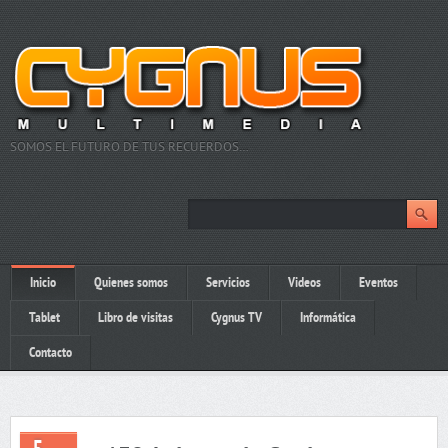
SOMOS EL FUTURO DE TUS RECUERDOS…
Inicio
Quienes somos
Servicios
Videos
Eventos
Tablet
Libro de visitas
Cygnus TV
Informática
Contacto