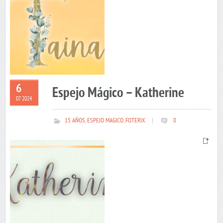
6
Espejo Mágico – Katherine
07 2024
15 AÑOS
,
ESPEJO MAGICO
,
FOTERIX
|
0