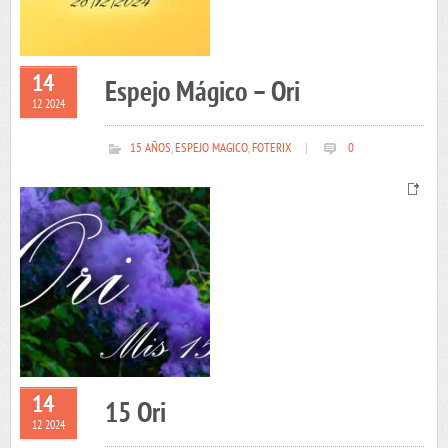
14
Espejo Mágico – Ori
12 2024
15 AÑOS
,
ESPEJO MAGICO
,
FOTERIX
|
0
14
15 Ori
12 2024