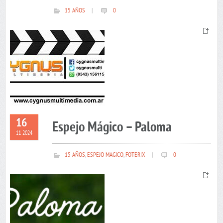
15 AÑOS
|
0
16
Espejo Mágico – Paloma
11 2024
15 AÑOS
,
ESPEJO MAGICO
,
FOTERIX
|
0