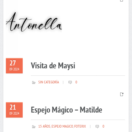
27
Visita de Maysi
09 2024
SIN CATEGORÍA
|
0
21
Espejo Mágico – Matilde
09 2024
15 AÑOS
,
ESPEJO MAGICO
,
FOTERIX
|
0