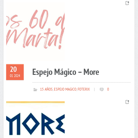
20
Espejo Mágico – More
01 2024
15 AÑOS
,
ESPEJO MAGICO
,
FOTERIX
|
0