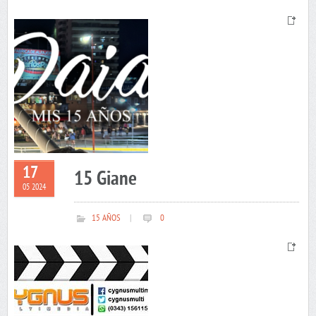
17
15 Giane
05 2024
15 AÑOS
|
0