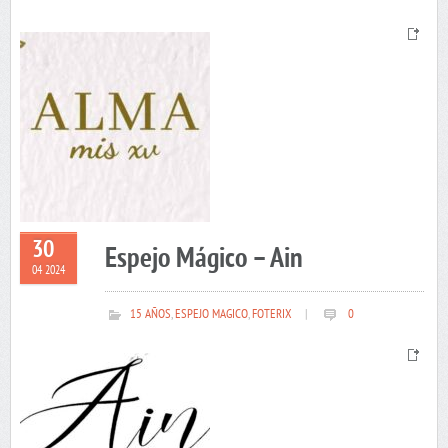
30
Espejo Mágico – Ain
04 2024
15 AÑOS
,
ESPEJO MAGICO
,
FOTERIX
|
0