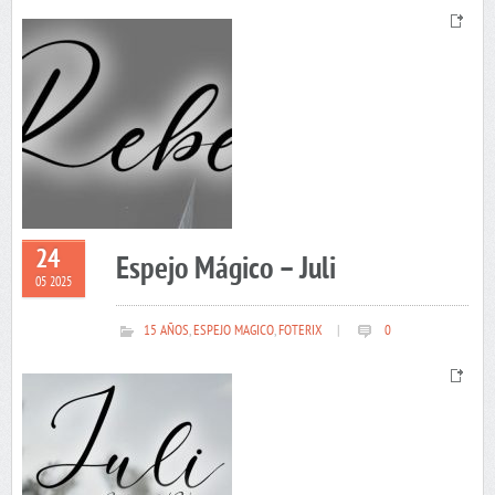
24
Espejo Mágico – Juli
05 2025
15 AÑOS
,
ESPEJO MAGICO
,
FOTERIX
|
0