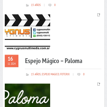
15 AÑOS
|
0
16
Espejo Mágico – Paloma
11 2024
15 AÑOS
,
ESPEJO MAGICO
,
FOTERIX
|
0