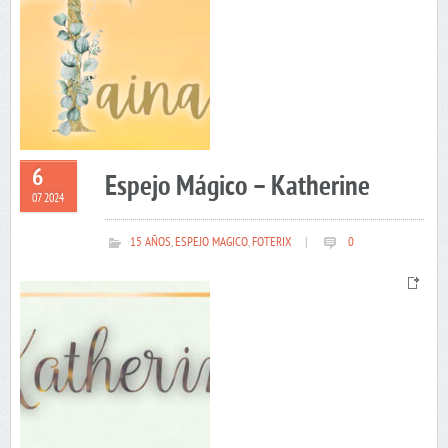
6
Espejo Mágico – Katherine
07 2024
15 AÑOS
,
ESPEJO MAGICO
,
FOTERIX
|
0