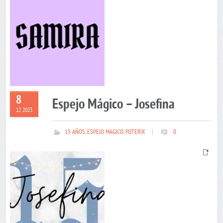
8
Espejo Mágico – Josefina
12 2023
15 AÑOS
,
ESPEJO MAGICO
,
FOTERIX
|
0