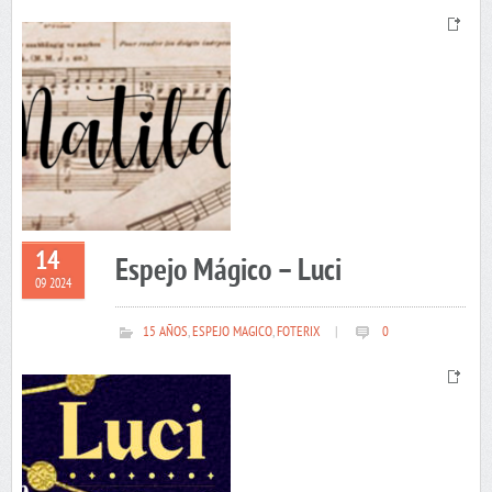
14
Espejo Mágico – Luci
09 2024
15 AÑOS
,
ESPEJO MAGICO
,
FOTERIX
|
0