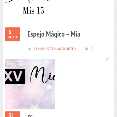
6
Espejo Mágico – Mia
04 2024
15 AÑOS
,
ESPEJO MAGICO
,
FOTERIX
|
0
31