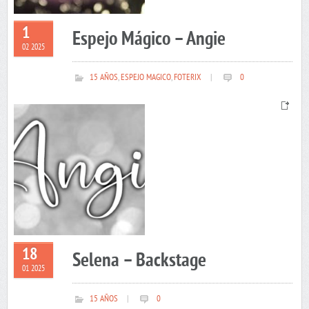
1
Espejo Mágico – Angie
02 2025
15 AÑOS
,
ESPEJO MAGICO
,
FOTERIX
|
0
18
Selena – Backstage
01 2025
15 AÑOS
|
0