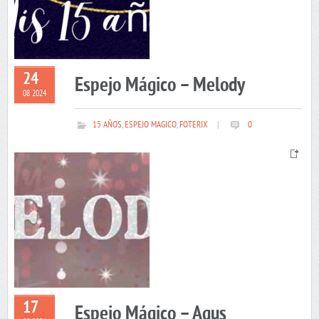
24
Espejo Mágico – Melody
08 2024
15 AÑOS
,
ESPEJO MAGICO
,
FOTERIX
|
0
17
Espejo Mágico – Agus