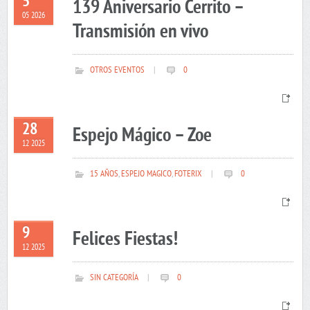
5
139 Aniversario Cerrito –
05 2026
Transmisión en vivo
OTROS EVENTOS
|
0
28
Espejo Mágico – Zoe
12 2025
15 AÑOS
,
ESPEJO MAGICO
,
FOTERIX
|
0
9
Felices Fiestas!
12 2025
SIN CATEGORÍA
|
0