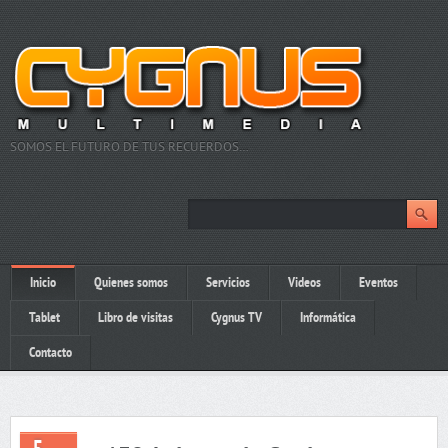
SOMOS EL FUTURO DE TUS RECUERDOS…
Inicio
Quienes somos
Servicios
Videos
Eventos
Tablet
Libro de visitas
Cygnus TV
Informática
Contacto