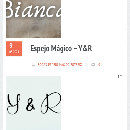
9
Espejo Mágico – Y&R
03 2024
BODAS
,
ESPEJO MAGICO
,
FOTERIX
|
0