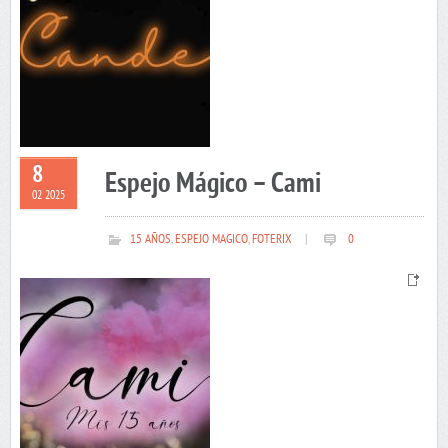
8
Espejo Mágico – Cami
02 2025
15 AÑOS
,
ESPEJO MAGICO
,
FOTERIX
|
0