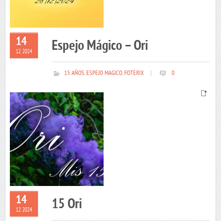
14
Espejo Mágico – Ori
12 2024
15 AÑOS
,
ESPEJO MAGICO
,
FOTERIX
|
0
14
15 Ori
12 2024