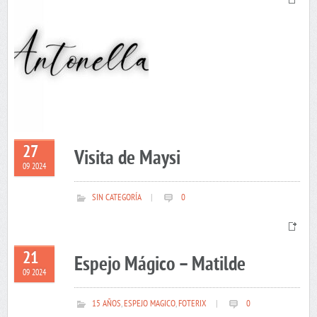
27
Visita de Maysi
09 2024
SIN CATEGORÍA
|
0
21
Espejo Mágico – Matilde
09 2024
15 AÑOS
,
ESPEJO MAGICO
,
FOTERIX
|
0