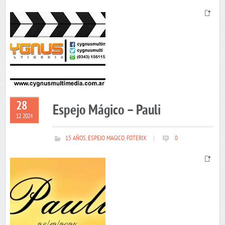
28
Espejo Mágico – Pauli
12 2024
15 AÑOS
,
ESPEJO MAGICO
,
FOTERIX
|
0