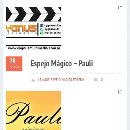
28
Espejo Mágico – Pauli
12 2024
15 AÑOS
,
ESPEJO MAGICO
,
FOTERIX
|
0