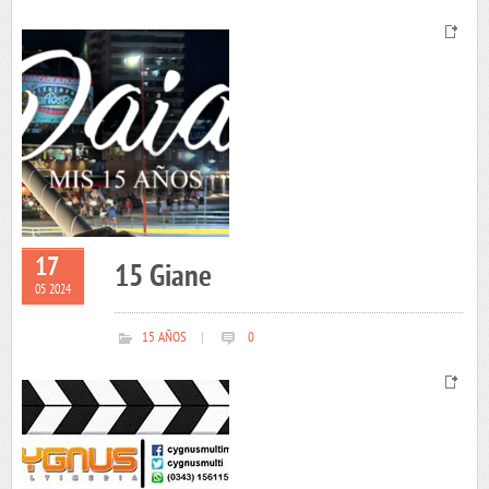
17
15 Giane
05 2024
15 AÑOS
|
0