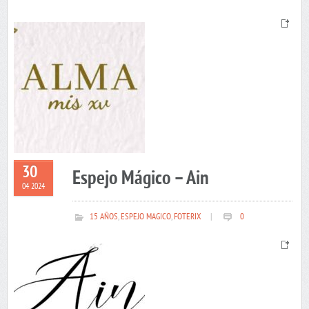
30
Espejo Mágico – Ain
04 2024
15 AÑOS
,
ESPEJO MAGICO
,
FOTERIX
|
0