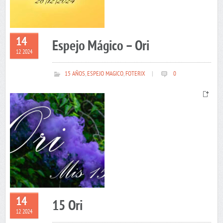
14
Espejo Mágico – Ori
12 2024
15 AÑOS
,
ESPEJO MAGICO
,
FOTERIX
|
0
14
15 Ori
12 2024