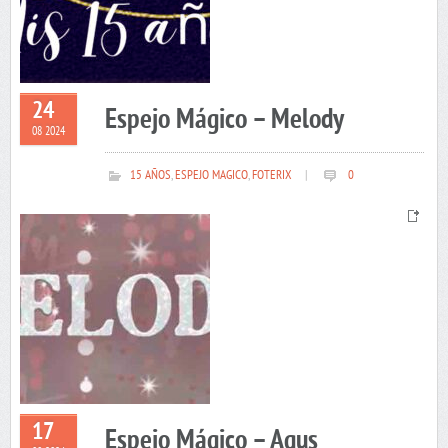
24
Espejo Mágico – Melody
08 2024
15 AÑOS
,
ESPEJO MAGICO
,
FOTERIX
|
0
17
Espejo Mágico – Agus