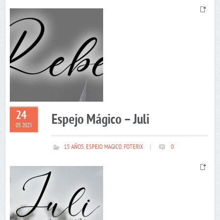
24
Espejo Mágico – Juli
05 2025
15 AÑOS
,
ESPEJO MAGICO
,
FOTERIX
|
0