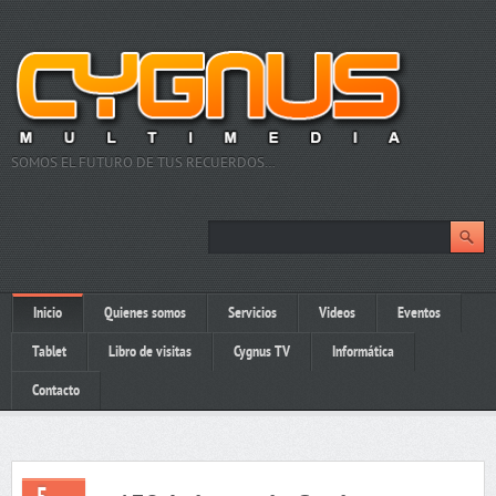
SOMOS EL FUTURO DE TUS RECUERDOS…
Inicio
Quienes somos
Servicios
Videos
Eventos
Tablet
Libro de visitas
Cygnus TV
Informática
Contacto