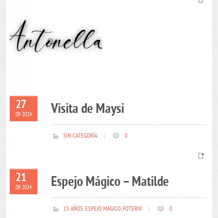
27
Visita de Maysi
09 2024
SIN CATEGORÍA
|
0
21
Espejo Mágico – Matilde
09 2024
15 AÑOS
,
ESPEJO MAGICO
,
FOTERIX
|
0