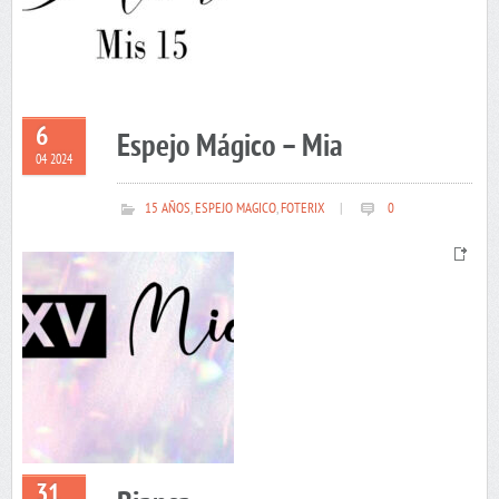
6
Espejo Mágico – Mia
04 2024
15 AÑOS
,
ESPEJO MAGICO
,
FOTERIX
|
0
31