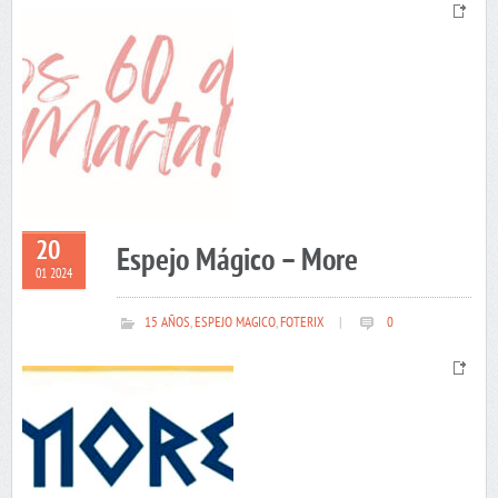
20
Espejo Mágico – More
01 2024
15 AÑOS
,
ESPEJO MAGICO
,
FOTERIX
|
0