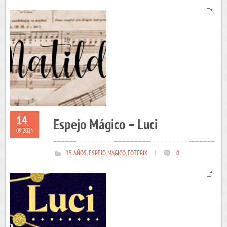
14
Espejo Mágico – Luci
09 2024
15 AÑOS
,
ESPEJO MAGICO
,
FOTERIX
|
0