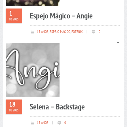
1
Espejo Mágico – Angie
02 2025
15 AÑOS
,
ESPEJO MAGICO
,
FOTERIX
|
0
18
Selena – Backstage
01 2025
15 AÑOS
|
0