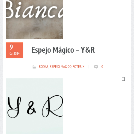
9
Espejo Mágico – Y&R
03 2024
BODAS
,
ESPEJO MAGICO
,
FOTERIX
|
0