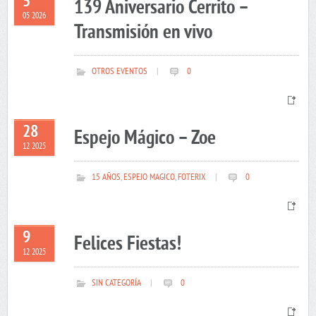
5
139 Aniversario Cerrito –
05 2026
Transmisión en vivo
OTROS EVENTOS
|
0
28
Espejo Mágico – Zoe
12 2025
15 AÑOS
,
ESPEJO MAGICO
,
FOTERIX
|
0
9
Felices Fiestas!
12 2025
SIN CATEGORÍA
|
0