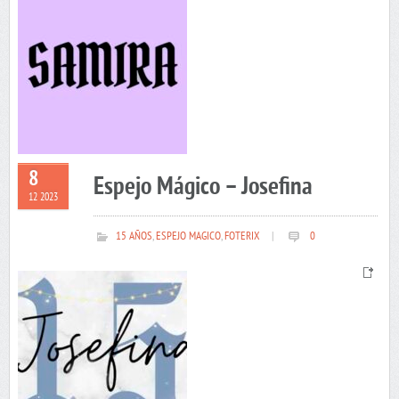
8
Espejo Mágico – Josefina
12 2023
15 AÑOS
,
ESPEJO MAGICO
,
FOTERIX
|
0