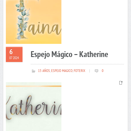
6
Espejo Mágico – Katherine
07 2024
15 AÑOS
,
ESPEJO MAGICO
,
FOTERIX
|
0