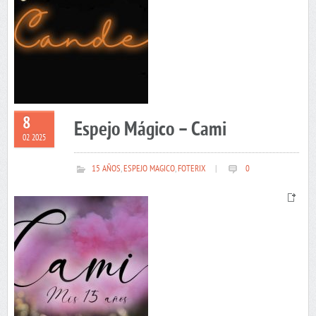
8
Espejo Mágico – Cami
02 2025
15 AÑOS
,
ESPEJO MAGICO
,
FOTERIX
|
0