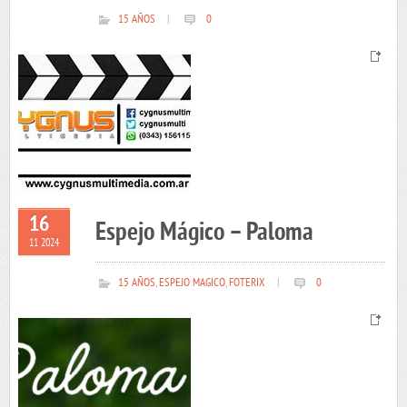
15 AÑOS
|
0
16
Espejo Mágico – Paloma
11 2024
15 AÑOS
,
ESPEJO MAGICO
,
FOTERIX
|
0