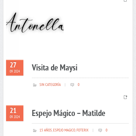
27
Visita de Maysi
09 2024
SIN CATEGORÍA
|
0
21
Espejo Mágico – Matilde
09 2024
15 AÑOS
,
ESPEJO MAGICO
,
FOTERIX
|
0