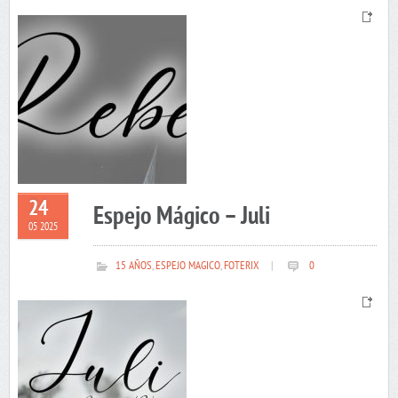
24
Espejo Mágico – Juli
05 2025
15 AÑOS
,
ESPEJO MAGICO
,
FOTERIX
|
0