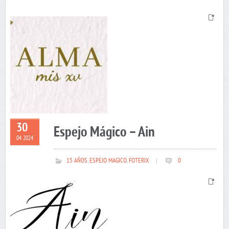
30
Espejo Mágico – Ain
04 2024
15 AÑOS
,
ESPEJO MAGICO
,
FOTERIX
|
0