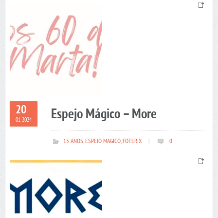
20
Espejo Mágico – More
01 2024
15 AÑOS
,
ESPEJO MAGICO
,
FOTERIX
|
0