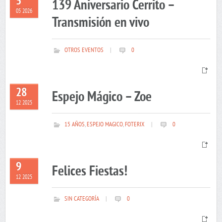
5
139 Aniversario Cerrito –
05 2026
Transmisión en vivo
OTROS EVENTOS
|
0
28
Espejo Mágico – Zoe
12 2025
15 AÑOS
,
ESPEJO MAGICO
,
FOTERIX
|
0
9
Felices Fiestas!
12 2025
SIN CATEGORÍA
|
0