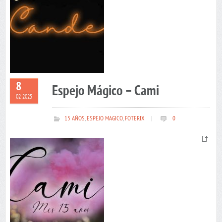
8
Espejo Mágico – Cami
02 2025
15 AÑOS
,
ESPEJO MAGICO
,
FOTERIX
|
0