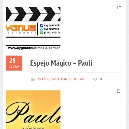
28
Espejo Mágico – Pauli
12 2024
15 AÑOS
,
ESPEJO MAGICO
,
FOTERIX
|
0