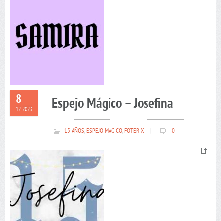
8
Espejo Mágico – Josefina
12 2023
15 AÑOS
,
ESPEJO MAGICO
,
FOTERIX
|
0