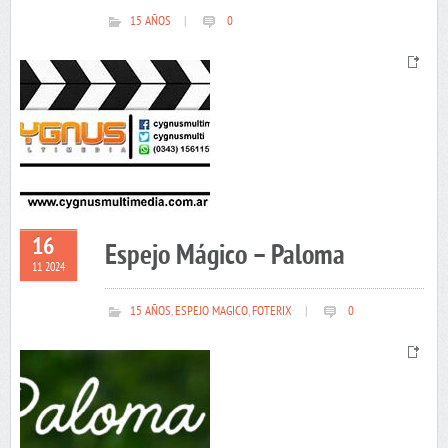
15 AÑOS
|
0
16
Espejo Mágico – Paloma
11 2024
15 AÑOS
,
ESPEJO MAGICO
,
FOTERIX
|
0