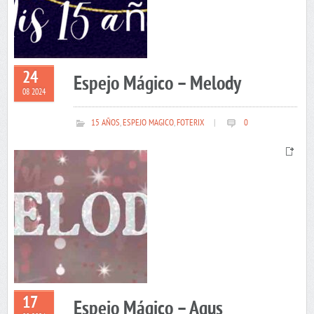
24
Espejo Mágico – Melody
08 2024
15 AÑOS
,
ESPEJO MAGICO
,
FOTERIX
|
0
17
Espejo Mágico – Agus