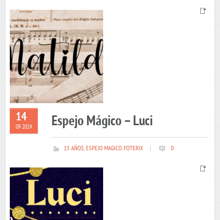
14
Espejo Mágico – Luci
09 2024
15 AÑOS
,
ESPEJO MAGICO
,
FOTERIX
|
0