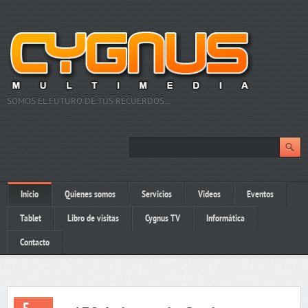
SOMOS EL FUTURO DE TUS RECUERDOS…
Inicio
Quienes somos
Servicios
Videos
Eventos
Tablet
Libro de visitas
Cygnus TV
Informática
Contacto