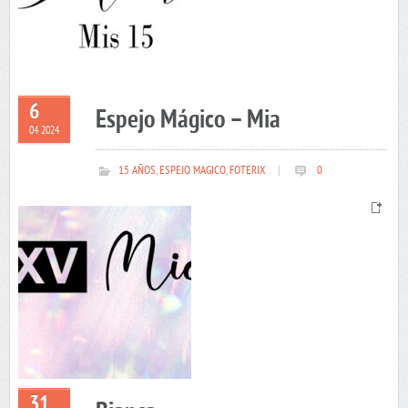
6
Espejo Mágico – Mia
04 2024
15 AÑOS
,
ESPEJO MAGICO
,
FOTERIX
|
0
31