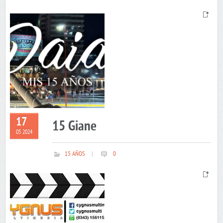
17
15 Giane
05 2024
15 AÑOS
|
0