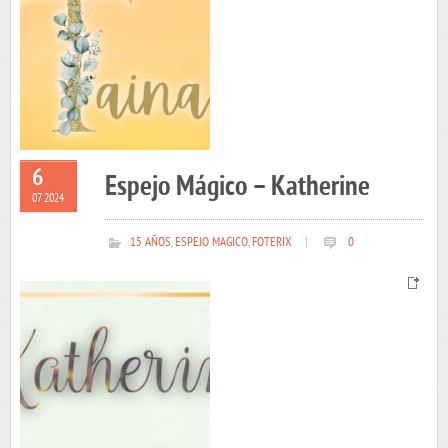
6
Espejo Mágico – Katherine
07 2024
15 AÑOS
,
ESPEJO MAGICO
,
FOTERIX
|
0