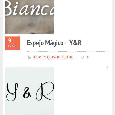
9
Espejo Mágico – Y&R
03 2024
BODAS
,
ESPEJO MAGICO
,
FOTERIX
|
0