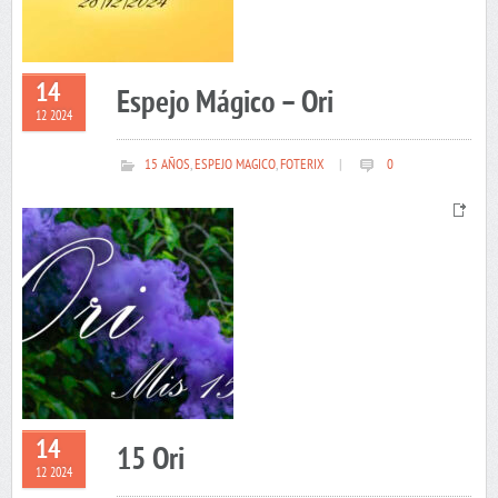
14
Espejo Mágico – Ori
12 2024
15 AÑOS
,
ESPEJO MAGICO
,
FOTERIX
|
0
14
15 Ori
12 2024