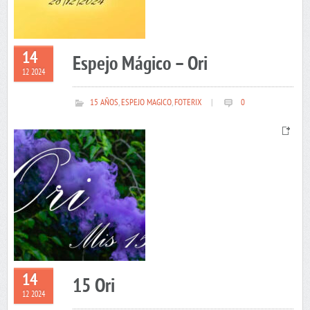
14
Espejo Mágico – Ori
12 2024
15 AÑOS
,
ESPEJO MAGICO
,
FOTERIX
|
0
14
15 Ori
12 2024