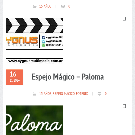
15 AÑOS
|
0
16
Espejo Mágico – Paloma
11 2024
15 AÑOS
,
ESPEJO MAGICO
,
FOTERIX
|
0