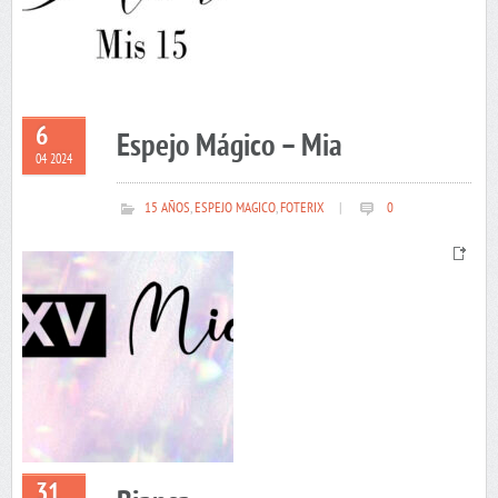
6
Espejo Mágico – Mia
04 2024
15 AÑOS
,
ESPEJO MAGICO
,
FOTERIX
|
0
31