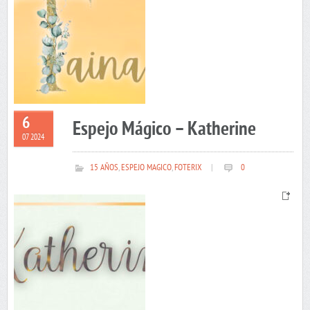
6
Espejo Mágico – Katherine
07 2024
15 AÑOS
,
ESPEJO MAGICO
,
FOTERIX
|
0