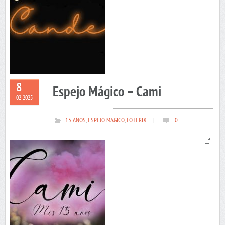
8
Espejo Mágico – Cami
02 2025
15 AÑOS
,
ESPEJO MAGICO
,
FOTERIX
|
0