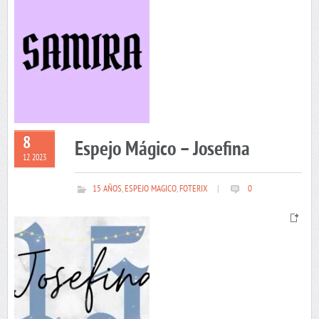
8
Espejo Mágico – Josefina
12 2023
15 AÑOS
,
ESPEJO MAGICO
,
FOTERIX
|
0