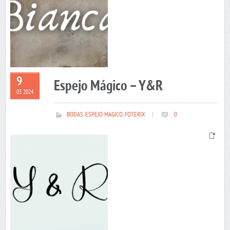
9
Espejo Mágico – Y&R
03 2024
BODAS
,
ESPEJO MAGICO
,
FOTERIX
|
0