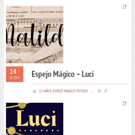
14
Espejo Mágico – Luci
09 2024
15 AÑOS
,
ESPEJO MAGICO
,
FOTERIX
|
0