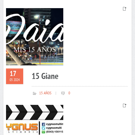
17
15 Giane
05 2024
15 AÑOS
|
0