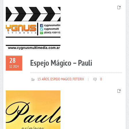
28
Espejo Mágico – Pauli
12 2024
15 AÑOS
,
ESPEJO MAGICO
,
FOTERIX
|
0