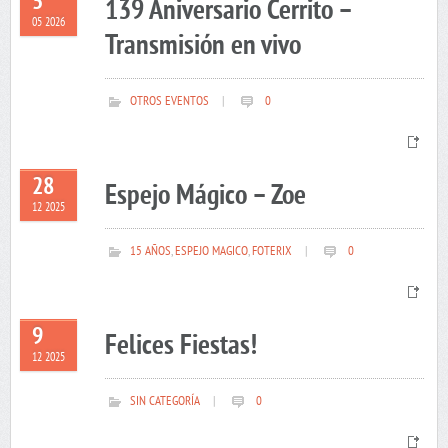
5
139 Aniversario Cerrito –
05 2026
Transmisión en vivo
OTROS EVENTOS
|
0
28
Espejo Mágico – Zoe
12 2025
15 AÑOS
,
ESPEJO MAGICO
,
FOTERIX
|
0
9
Felices Fiestas!
12 2025
SIN CATEGORÍA
|
0