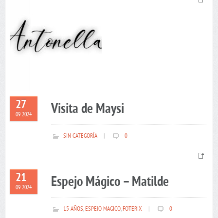
27
Visita de Maysi
09 2024
SIN CATEGORÍA
|
0
21
Espejo Mágico – Matilde
09 2024
15 AÑOS
,
ESPEJO MAGICO
,
FOTERIX
|
0