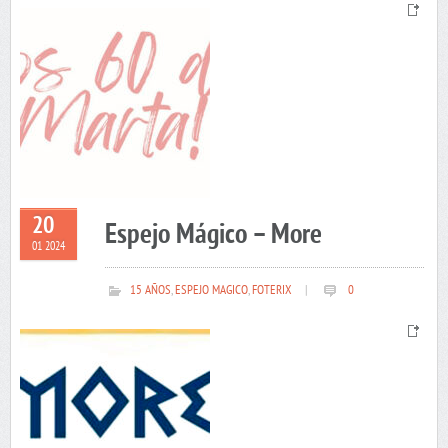
20
Espejo Mágico – More
01 2024
15 AÑOS
,
ESPEJO MAGICO
,
FOTERIX
|
0