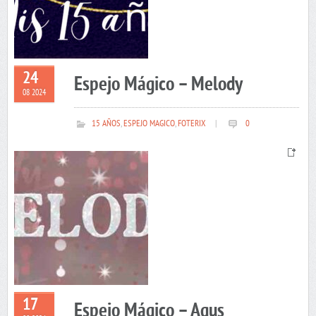
24
Espejo Mágico – Melody
08 2024
15 AÑOS
,
ESPEJO MAGICO
,
FOTERIX
|
0
17
Espejo Mágico – Agus