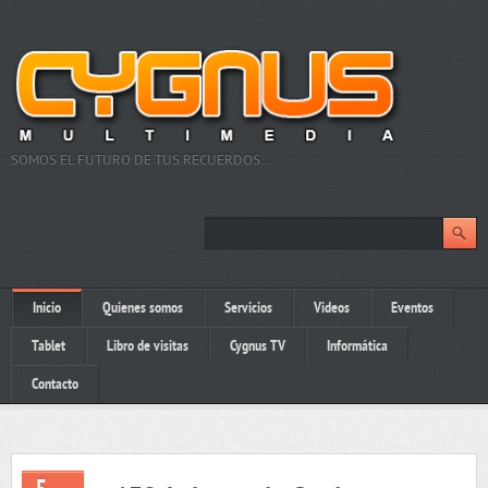
SOMOS EL FUTURO DE TUS RECUERDOS…
Inicio
Quienes somos
Servicios
Videos
Eventos
Tablet
Libro de visitas
Cygnus TV
Informática
Contacto