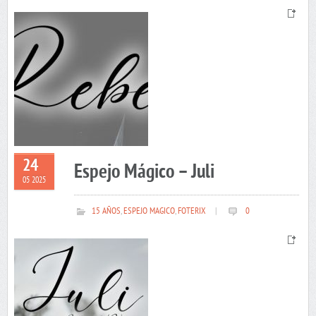
24
Espejo Mágico – Juli
05 2025
15 AÑOS
,
ESPEJO MAGICO
,
FOTERIX
|
0