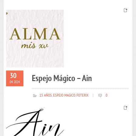
30
Espejo Mágico – Ain
04 2024
15 AÑOS
,
ESPEJO MAGICO
,
FOTERIX
|
0