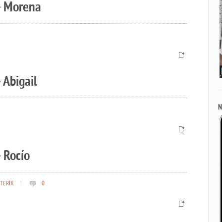
– Morena
 Abigail
N
 Rocío
TERIX
|
0