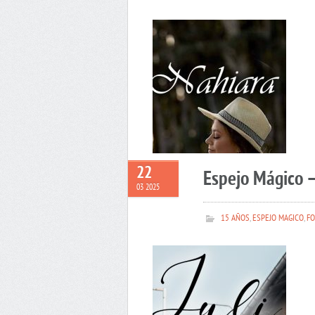
22
Espejo Mágico –
03 2025
15 AÑOS
,
ESPEJO MAGICO
,
FO