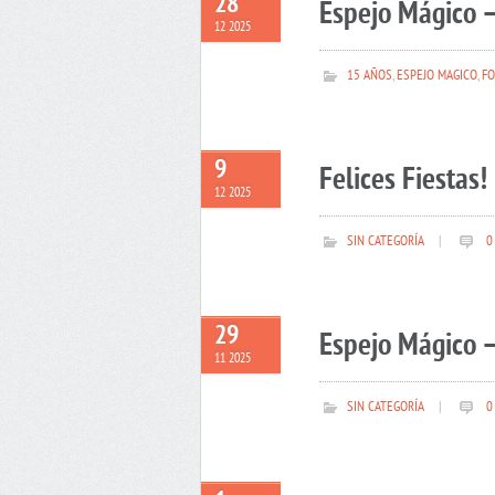
28
Espejo Mágico –
12 2025
15 AÑOS
,
ESPEJO MAGICO
,
FO
9
Felices Fiestas!
12 2025
SIN CATEGORÍA
|
0
29
Espejo Mágico –
11 2025
SIN CATEGORÍA
|
0