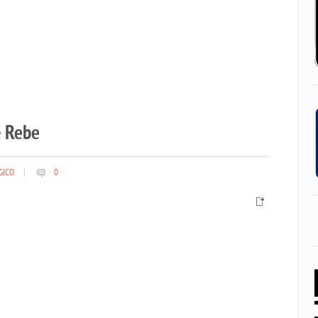
– Rebe
GICO
|
0