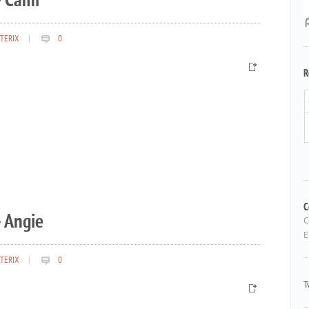
– Cami
TERIX
|
0
R
 Angie
C
C
E
TERIX
|
0
T