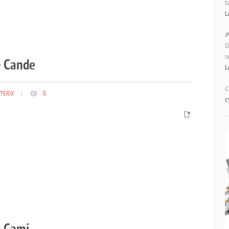
t
L
P
D
s
– Cande
L
C
TERIX
|
0
c