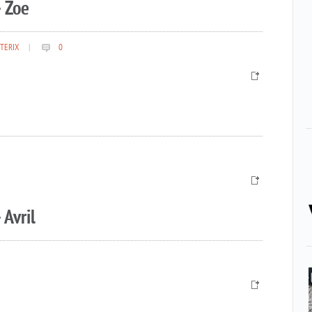
 Zoe
TERIX
|
0
 Avril