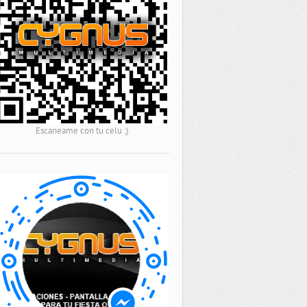
Escaneame con tu celu ;)