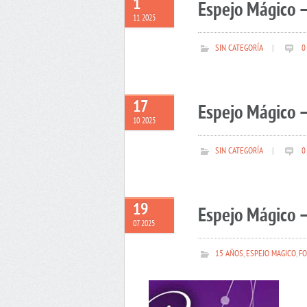
1
Espejo Mágico 
11 2025
SIN CATEGORÍA
|
0
17
Espejo Mágico –
10 2025
SIN CATEGORÍA
|
0
19
Espejo Mágico –
07 2025
15 AÑOS
,
ESPEJO MAGICO
,
FO