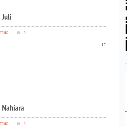
 Juli
TERIX
|
0
– Nahiara
TERIX
|
0