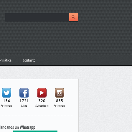
ormática
Contacto
154
1721
320
855
Followers
Likes
Subscribers
Followers
andanos un Whatsapp!