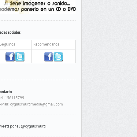
edes sociales
Seguinos
Recomendanos
ontacto
el: 156115799
-Mail: cygnusmultimedia@gmail.com
weets por el @cygnusmulti.