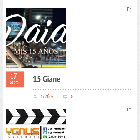
17
15 Giane
05 2024
15 AÑOS
|
0