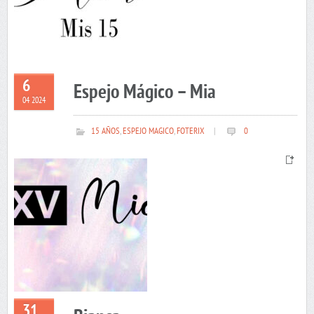
6
Espejo Mágico – Mia
04 2024
15 AÑOS
,
ESPEJO MAGICO
,
FOTERIX
|
0
31