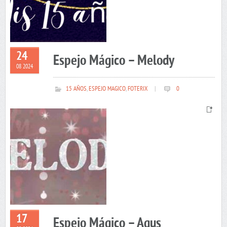
24
Espejo Mágico – Melody
08 2024
15 AÑOS
,
ESPEJO MAGICO
,
FOTERIX
|
0
17
Espejo Mágico – Agus