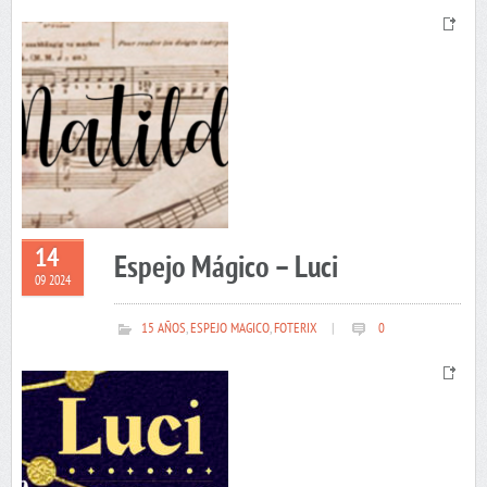
14
Espejo Mágico – Luci
09 2024
15 AÑOS
,
ESPEJO MAGICO
,
FOTERIX
|
0