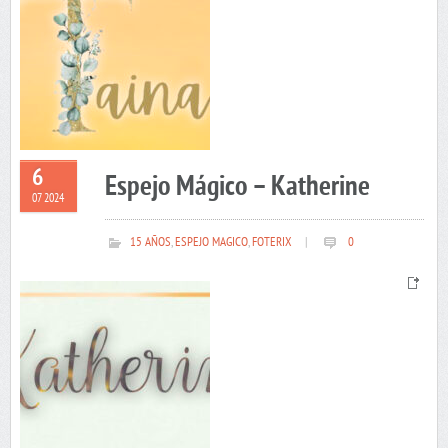
6
Espejo Mágico – Katherine
07 2024
15 AÑOS
,
ESPEJO MAGICO
,
FOTERIX
|
0