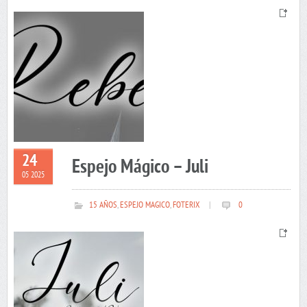
24
Espejo Mágico – Juli
05 2025
15 AÑOS
,
ESPEJO MAGICO
,
FOTERIX
|
0