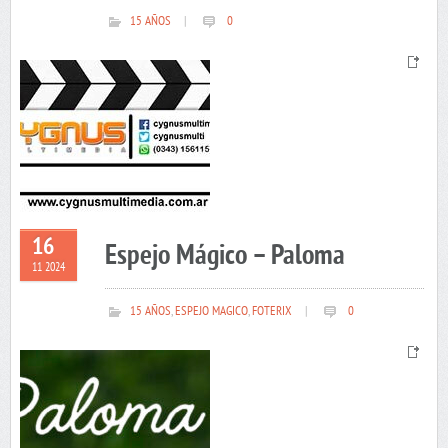
15 AÑOS
|
0
16
Espejo Mágico – Paloma
11 2024
15 AÑOS
,
ESPEJO MAGICO
,
FOTERIX
|
0