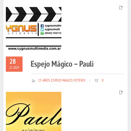
28
Espejo Mágico – Pauli
12 2024
15 AÑOS
,
ESPEJO MAGICO
,
FOTERIX
|
0