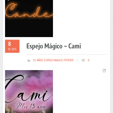
8
Espejo Mágico – Cami
02 2025
15 AÑOS
,
ESPEJO MAGICO
,
FOTERIX
|
0