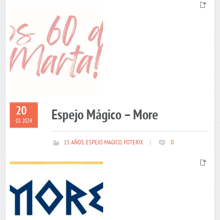
20
Espejo Mágico – More
01 2024
15 AÑOS
,
ESPEJO MAGICO
,
FOTERIX
|
0