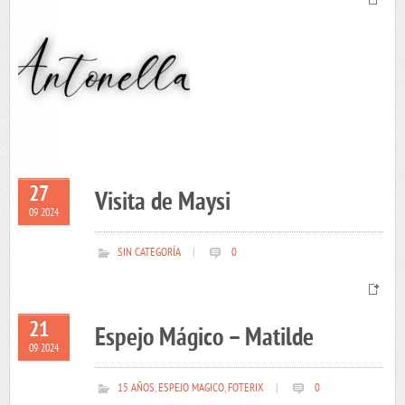
27
Visita de Maysi
09 2024
SIN CATEGORÍA
|
0
21
Espejo Mágico – Matilde
09 2024
15 AÑOS
,
ESPEJO MAGICO
,
FOTERIX
|
0