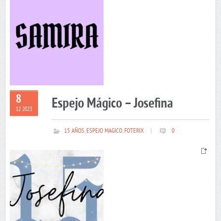
8
Espejo Mágico – Josefina
12 2023
15 AÑOS
,
ESPEJO MAGICO
,
FOTERIX
|
0