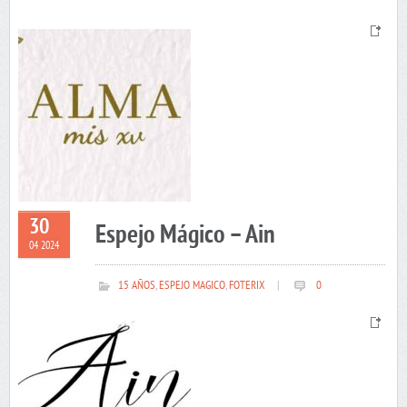
30
Espejo Mágico – Ain
04 2024
15 AÑOS
,
ESPEJO MAGICO
,
FOTERIX
|
0