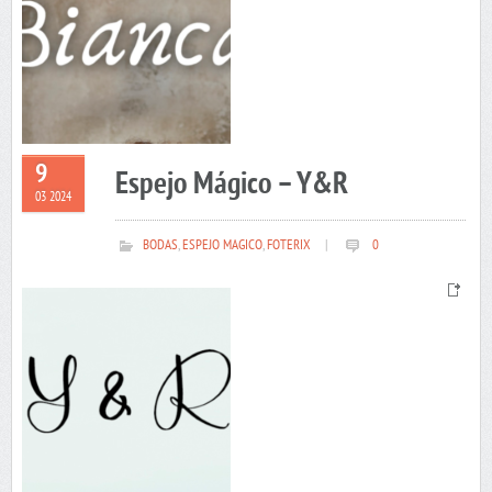
9
Espejo Mágico – Y&R
03 2024
BODAS
,
ESPEJO MAGICO
,
FOTERIX
|
0