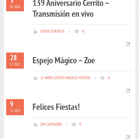
5
139 Aniversario Cerrito –
05 2026
Transmisión en vivo
OTROS EVENTOS
|
0
28
Espejo Mágico – Zoe
12 2025
15 AÑOS
,
ESPEJO MAGICO
,
FOTERIX
|
0
9
Felices Fiestas!
12 2025
SIN CATEGORÍA
|
0