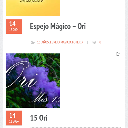
14
Espejo Mágico – Ori
12 2024
15 AÑOS
,
ESPEJO MAGICO
,
FOTERIX
|
0
14
15 Ori
12 2024