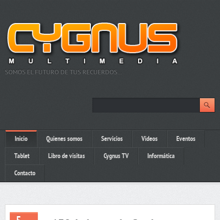
SOMOS EL FUTURO DE TUS RECUERDOS…
Inicio
Quienes somos
Servicios
Videos
Eventos
Tablet
Libro de visitas
Cygnus TV
Informática
Contacto