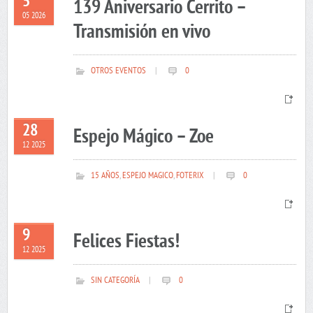
5
139 Aniversario Cerrito –
05 2026
Transmisión en vivo
OTROS EVENTOS
|
0
28
Espejo Mágico – Zoe
12 2025
15 AÑOS
,
ESPEJO MAGICO
,
FOTERIX
|
0
9
Felices Fiestas!
12 2025
SIN CATEGORÍA
|
0