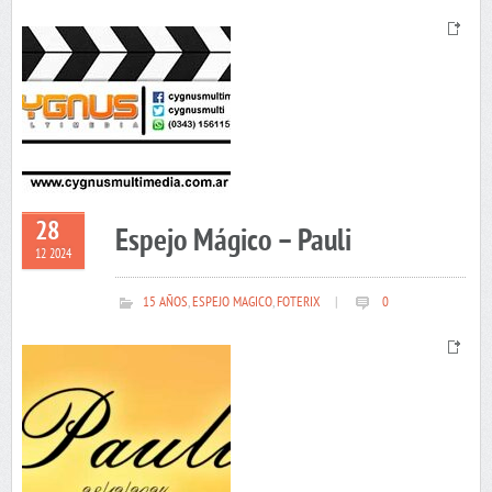
28
Espejo Mágico – Pauli
12 2024
15 AÑOS
,
ESPEJO MAGICO
,
FOTERIX
|
0