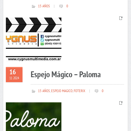
15 AÑOS
|
0
16
Espejo Mágico – Paloma
11 2024
15 AÑOS
,
ESPEJO MAGICO
,
FOTERIX
|
0