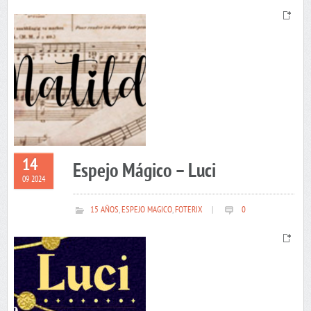
14
Espejo Mágico – Luci
09 2024
15 AÑOS
,
ESPEJO MAGICO
,
FOTERIX
|
0