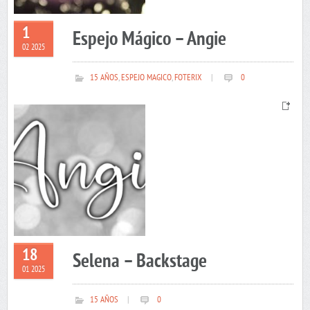
1
Espejo Mágico – Angie
02 2025
15 AÑOS
,
ESPEJO MAGICO
,
FOTERIX
|
0
18
Selena – Backstage
01 2025
15 AÑOS
|
0