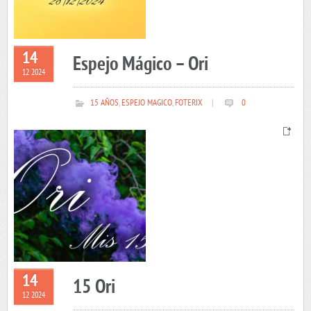
14
Espejo Mágico – Ori
12 2024
15 AÑOS
,
ESPEJO MAGICO
,
FOTERIX
|
0
14
15 Ori
12 2024