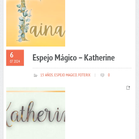
6
Espejo Mágico – Katherine
07 2024
15 AÑOS
,
ESPEJO MAGICO
,
FOTERIX
|
0