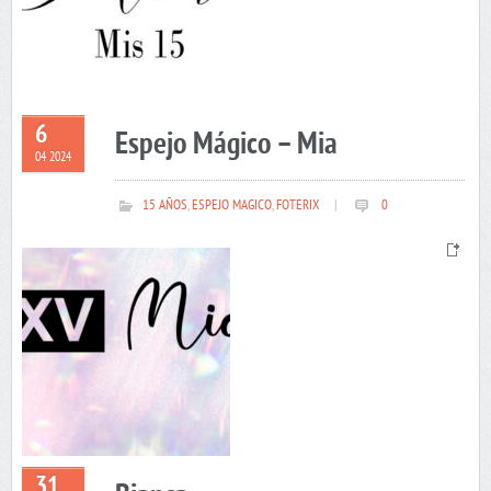
6
Espejo Mágico – Mia
04 2024
15 AÑOS
,
ESPEJO MAGICO
,
FOTERIX
|
0
31