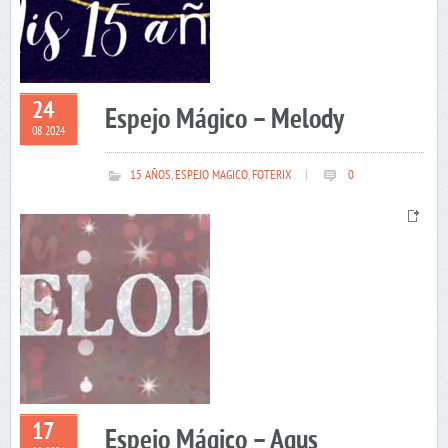
24
Espejo Mágico – Melody
08 2024
15 AÑOS
,
ESPEJO MAGICO
,
FOTERIX
|
0
17
Espejo Mágico – Agus