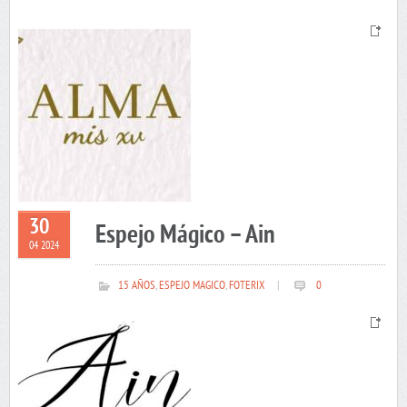
30
Espejo Mágico – Ain
04 2024
15 AÑOS
,
ESPEJO MAGICO
,
FOTERIX
|
0