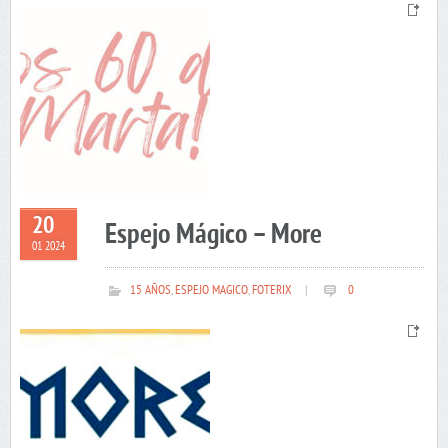
20
Espejo Mágico – More
01 2024
15 AÑOS
,
ESPEJO MAGICO
,
FOTERIX
|
0