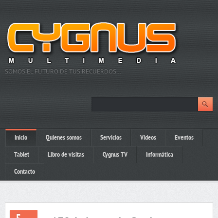
SOMOS EL FUTURO DE TUS RECUERDOS…
Inicio
Quienes somos
Servicios
Videos
Eventos
Tablet
Libro de visitas
Cygnus TV
Informática
Contacto