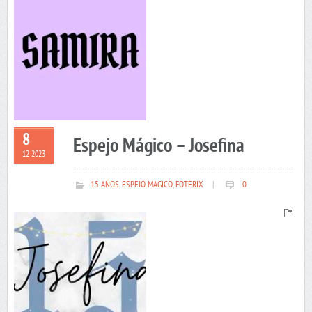
8
Espejo Mágico – Josefina
12 2023
15 AÑOS
,
ESPEJO MAGICO
,
FOTERIX
|
0