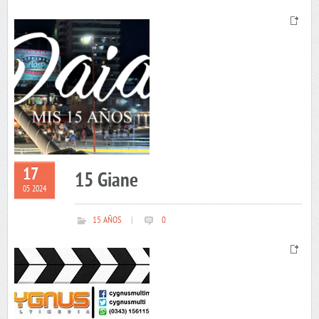
17
15 Giane
05 2024
15 AÑOS
|
0