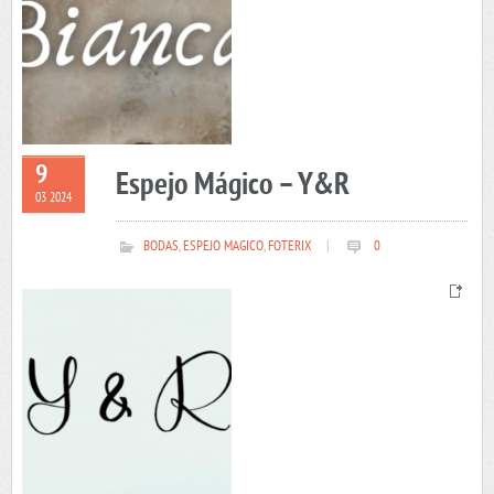
9
Espejo Mágico – Y&R
03 2024
BODAS
,
ESPEJO MAGICO
,
FOTERIX
|
0