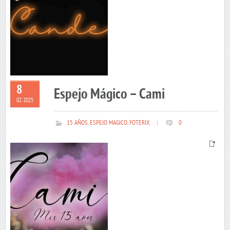
8
Espejo Mágico – Cami
02 2025
15 AÑOS
,
ESPEJO MAGICO
,
FOTERIX
|
0