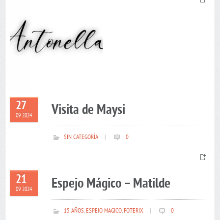
27
Visita de Maysi
09 2024
SIN CATEGORÍA
|
0
21
Espejo Mágico – Matilde
09 2024
15 AÑOS
,
ESPEJO MAGICO
,
FOTERIX
|
0