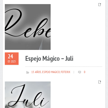
24
Espejo Mágico – Juli
05 2025
15 AÑOS
,
ESPEJO MAGICO
,
FOTERIX
|
0