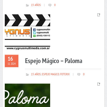
15 AÑOS
|
0
16
Espejo Mágico – Paloma
11 2024
15 AÑOS
,
ESPEJO MAGICO
,
FOTERIX
|
0