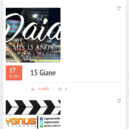
17
15 Giane
05 2024
15 AÑOS
|
0