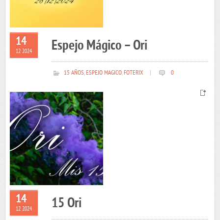
14
Espejo Mágico – Ori
12 2024
15 AÑOS
,
ESPEJO MAGICO
,
FOTERIX
|
0
14
15 Ori
12 2024