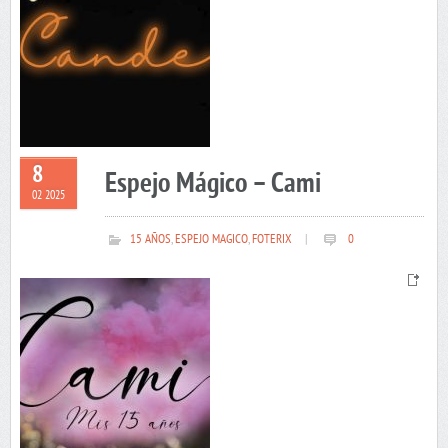
8
Espejo Mágico – Cami
02 2025
15 AÑOS
,
ESPEJO MAGICO
,
FOTERIX
|
0