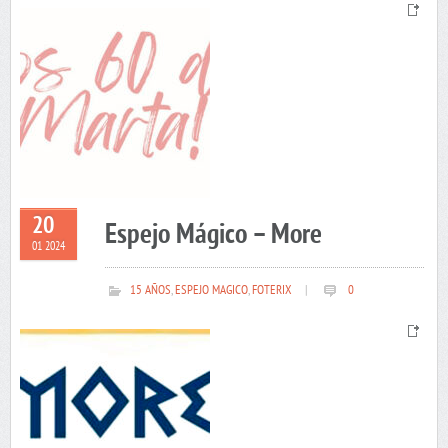
20
Espejo Mágico – More
01 2024
15 AÑOS
,
ESPEJO MAGICO
,
FOTERIX
|
0