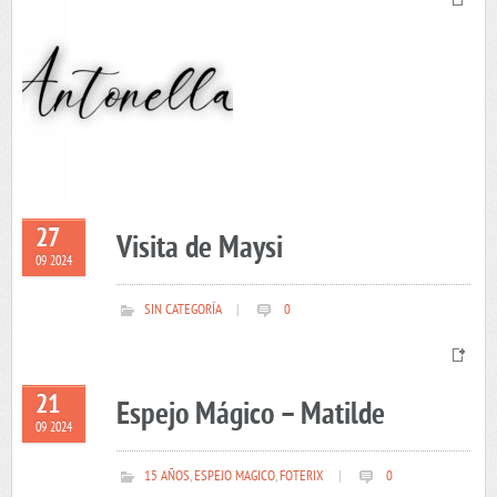
27
Visita de Maysi
09 2024
SIN CATEGORÍA
|
0
21
Espejo Mágico – Matilde
09 2024
15 AÑOS
,
ESPEJO MAGICO
,
FOTERIX
|
0