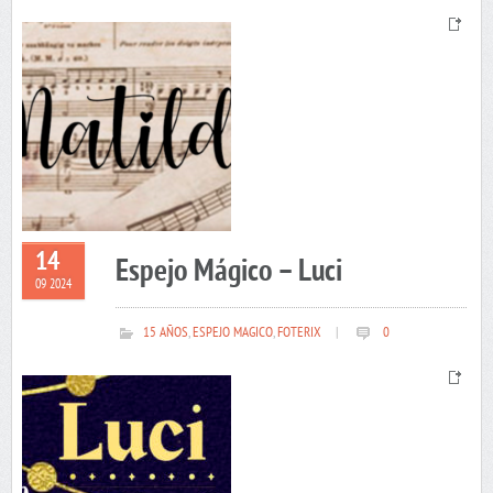
14
Espejo Mágico – Luci
09 2024
15 AÑOS
,
ESPEJO MAGICO
,
FOTERIX
|
0