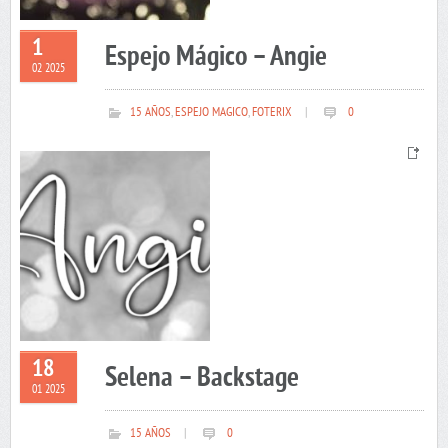
1
Espejo Mágico – Angie
02 2025
15 AÑOS
,
ESPEJO MAGICO
,
FOTERIX
|
0
18
Selena – Backstage
01 2025
15 AÑOS
|
0