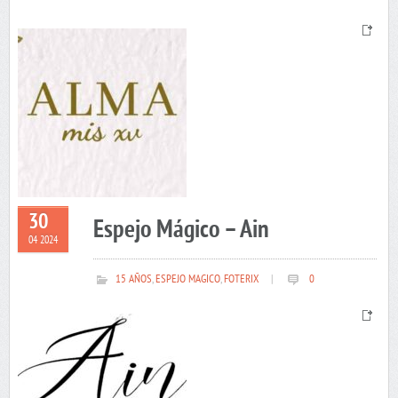
30
Espejo Mágico – Ain
04 2024
15 AÑOS
,
ESPEJO MAGICO
,
FOTERIX
|
0