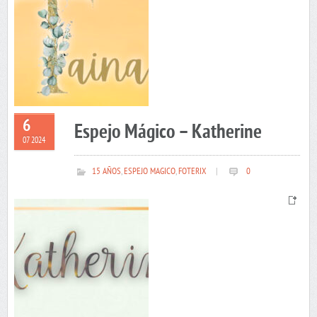
6
Espejo Mágico – Katherine
07 2024
15 AÑOS
,
ESPEJO MAGICO
,
FOTERIX
|
0