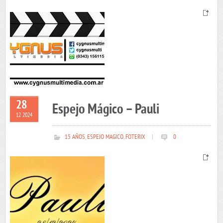
28
Espejo Mágico – Pauli
12 2024
15 AÑOS
,
ESPEJO MAGICO
,
FOTERIX
|
0