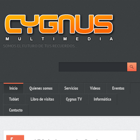
SOMOS EL FUTURO DE TUS RECUERDOS…
Inicio
Quienes somos
Servicios
Videos
Eventos
Tablet
Libro de visitas
Cygnus TV
Informática
Contacto