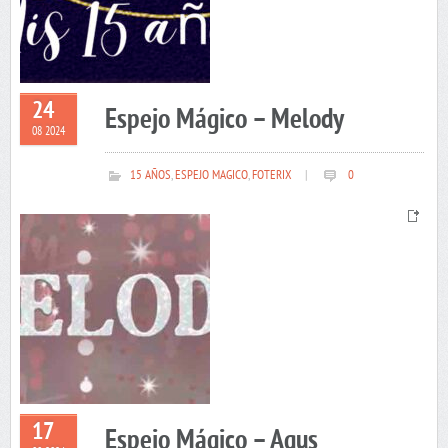
24
Espejo Mágico – Melody
08 2024
15 AÑOS
,
ESPEJO MAGICO
,
FOTERIX
|
0
17
Espejo Mágico – Agus