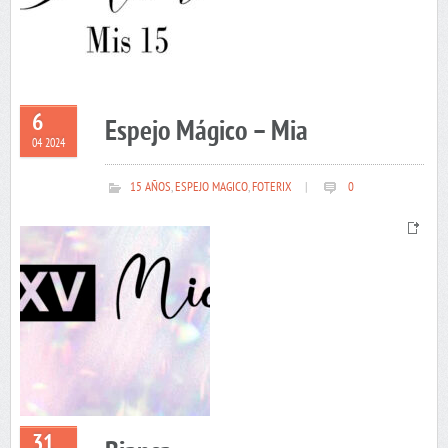
6
Espejo Mágico – Mia
04 2024
15 AÑOS
,
ESPEJO MAGICO
,
FOTERIX
|
0
31