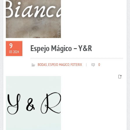
9
Espejo Mágico – Y&R
03 2024
BODAS
,
ESPEJO MAGICO
,
FOTERIX
|
0