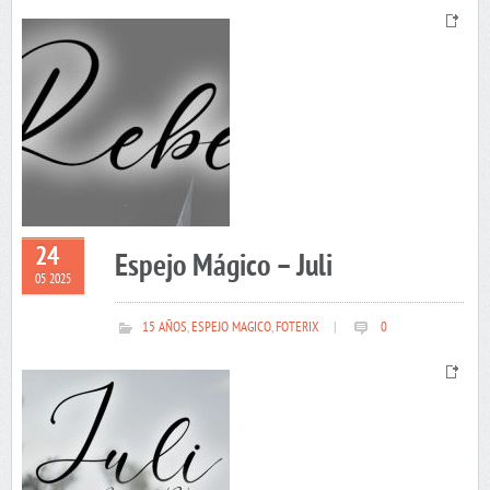
24
Espejo Mágico – Juli
05 2025
15 AÑOS
,
ESPEJO MAGICO
,
FOTERIX
|
0