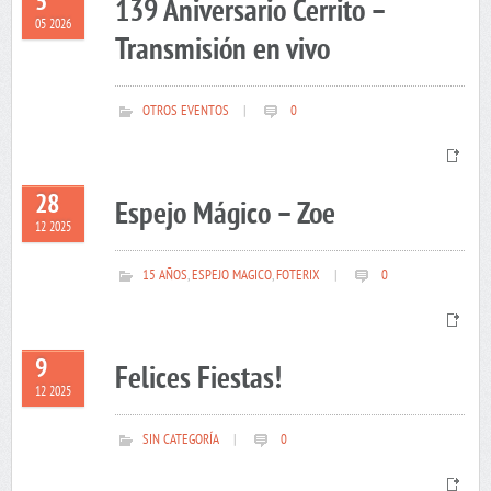
5
139 Aniversario Cerrito –
05 2026
Transmisión en vivo
OTROS EVENTOS
|
0
28
Espejo Mágico – Zoe
12 2025
15 AÑOS
,
ESPEJO MAGICO
,
FOTERIX
|
0
9
Felices Fiestas!
12 2025
SIN CATEGORÍA
|
0