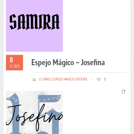
8
Espejo Mágico – Josefina
12 2023
15 AÑOS
,
ESPEJO MAGICO
,
FOTERIX
|
0