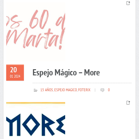
20
Espejo Mágico – More
01 2024
15 AÑOS
,
ESPEJO MAGICO
,
FOTERIX
|
0