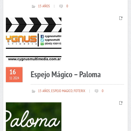
15 AÑOS
|
0
16
Espejo Mágico – Paloma
11 2024
15 AÑOS
,
ESPEJO MAGICO
,
FOTERIX
|
0