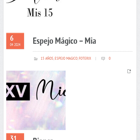
6
Espejo Mágico – Mia
04 2024
15 AÑOS
,
ESPEJO MAGICO
,
FOTERIX
|
0
31