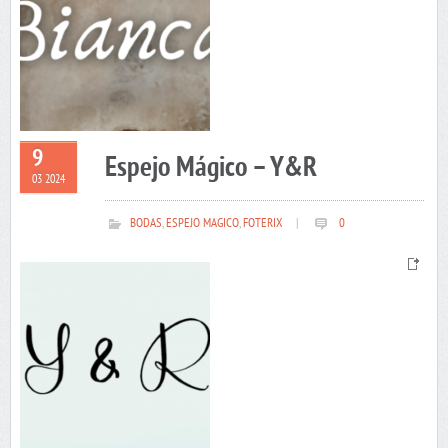
9
Espejo Mágico – Y&R
03 2024
BODAS
,
ESPEJO MAGICO
,
FOTERIX
|
0