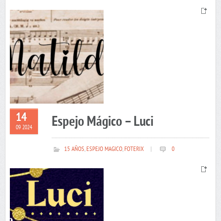
14
Espejo Mágico – Luci
09 2024
15 AÑOS
,
ESPEJO MAGICO
,
FOTERIX
|
0