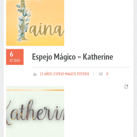
6
Espejo Mágico – Katherine
07 2024
15 AÑOS
,
ESPEJO MAGICO
,
FOTERIX
|
0