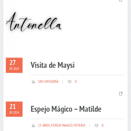
27
Visita de Maysi
09 2024
SIN CATEGORÍA
|
0
21
Espejo Mágico – Matilde
09 2024
15 AÑOS
,
ESPEJO MAGICO
,
FOTERIX
|
0