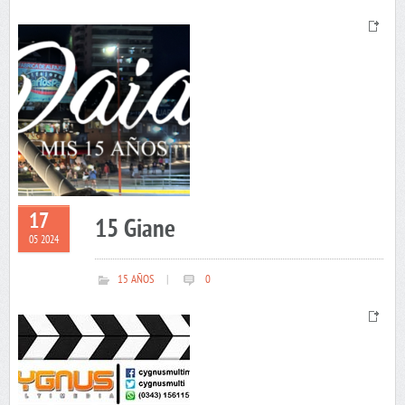
17
15 Giane
05 2024
15 AÑOS
|
0