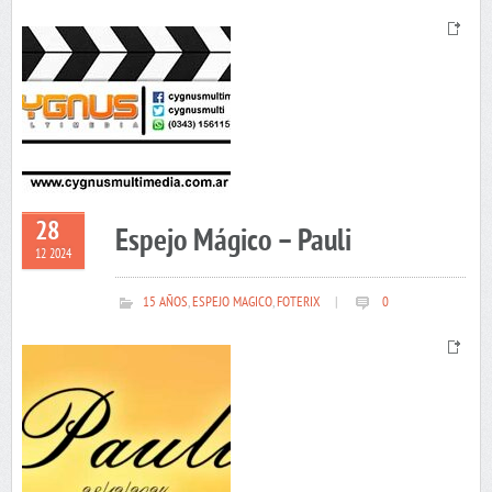
28
Espejo Mágico – Pauli
12 2024
15 AÑOS
,
ESPEJO MAGICO
,
FOTERIX
|
0