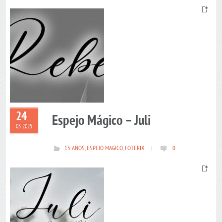
24
Espejo Mágico – Juli
05 2025
15 AÑOS
,
ESPEJO MAGICO
,
FOTERIX
|
0