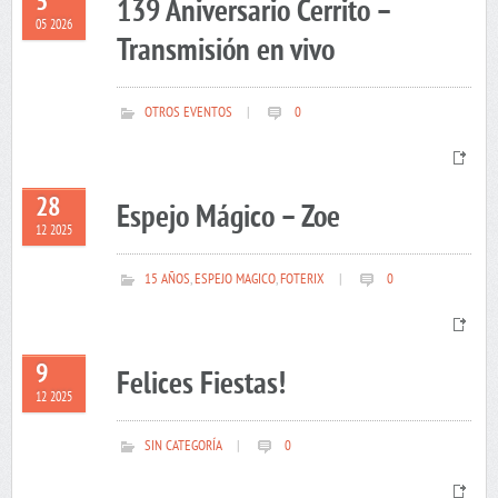
5
139 Aniversario Cerrito –
05 2026
Transmisión en vivo
OTROS EVENTOS
|
0
28
Espejo Mágico – Zoe
12 2025
15 AÑOS
,
ESPEJO MAGICO
,
FOTERIX
|
0
9
Felices Fiestas!
12 2025
SIN CATEGORÍA
|
0