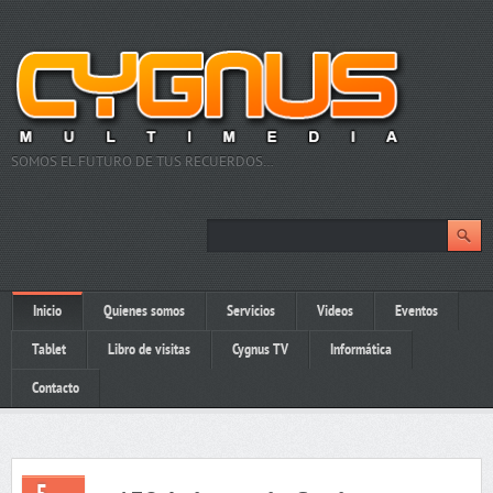
SOMOS EL FUTURO DE TUS RECUERDOS…
Inicio
Quienes somos
Servicios
Videos
Eventos
Tablet
Libro de visitas
Cygnus TV
Informática
Contacto