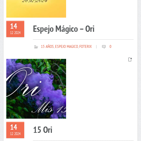
14
Espejo Mágico – Ori
12 2024
15 AÑOS
,
ESPEJO MAGICO
,
FOTERIX
|
0
14
15 Ori
12 2024