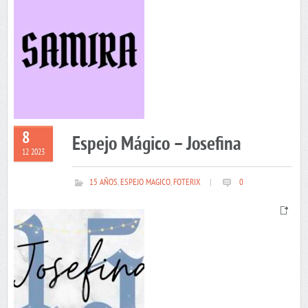
8
Espejo Mágico – Josefina
12 2023
15 AÑOS
,
ESPEJO MAGICO
,
FOTERIX
|
0