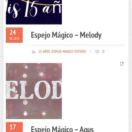
24
Espejo Mágico – Melody
08 2024
15 AÑOS
,
ESPEJO MAGICO
,
FOTERIX
|
0
17
Espejo Mágico – Agus