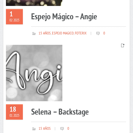
1
Espejo Mágico – Angie
02 2025
15 AÑOS
,
ESPEJO MAGICO
,
FOTERIX
|
0
18
Selena – Backstage
01 2025
15 AÑOS
|
0