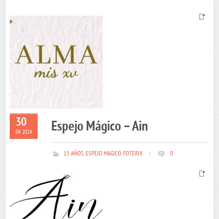
30
Espejo Mágico – Ain
04 2024
15 AÑOS
,
ESPEJO MAGICO
,
FOTERIX
|
0