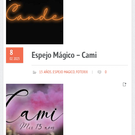
8
Espejo Mágico – Cami
02 2025
15 AÑOS
,
ESPEJO MAGICO
,
FOTERIX
|
0