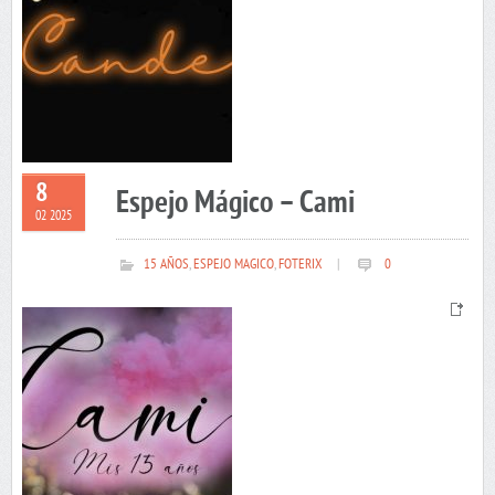
8
Espejo Mágico – Cami
02 2025
15 AÑOS
,
ESPEJO MAGICO
,
FOTERIX
|
0