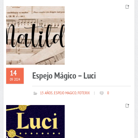
14
Espejo Mágico – Luci
09 2024
15 AÑOS
,
ESPEJO MAGICO
,
FOTERIX
|
0