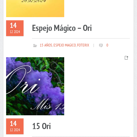
14
Espejo Mágico – Ori
12 2024
15 AÑOS
,
ESPEJO MAGICO
,
FOTERIX
|
0
14
15 Ori
12 2024