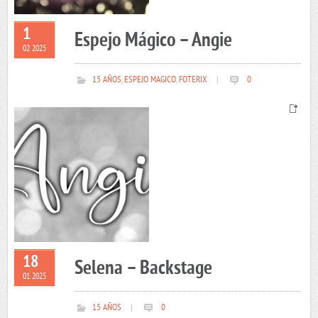
1
Espejo Mágico – Angie
02 2025
15 AÑOS
,
ESPEJO MAGICO
,
FOTERIX
|
0
18
Selena – Backstage
01 2025
15 AÑOS
|
0