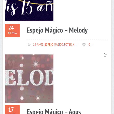
24
Espejo Mágico – Melody
08 2024
15 AÑOS
,
ESPEJO MAGICO
,
FOTERIX
|
0
17
Espejo Mágico – Agus