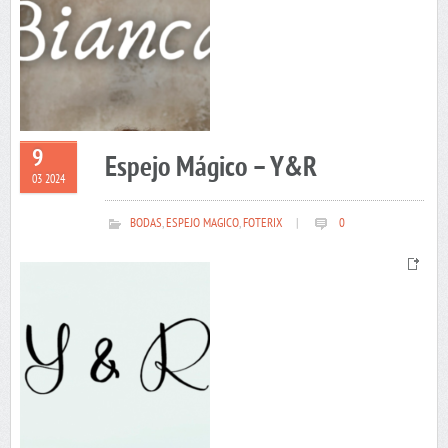
9
Espejo Mágico – Y&R
03 2024
BODAS
,
ESPEJO MAGICO
,
FOTERIX
|
0