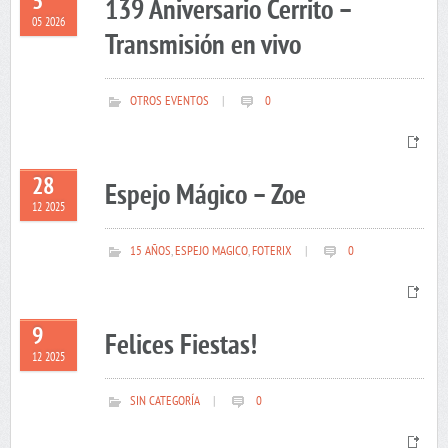
5
139 Aniversario Cerrito –
05 2026
Transmisión en vivo
OTROS EVENTOS
|
0
28
Espejo Mágico – Zoe
12 2025
15 AÑOS
,
ESPEJO MAGICO
,
FOTERIX
|
0
9
Felices Fiestas!
12 2025
SIN CATEGORÍA
|
0