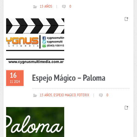
15 AÑOS
|
0
16
Espejo Mágico – Paloma
11 2024
15 AÑOS
,
ESPEJO MAGICO
,
FOTERIX
|
0