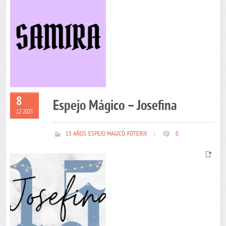
8
Espejo Mágico – Josefina
12 2023
15 AÑOS
,
ESPEJO MAGICO
,
FOTERIX
|
0