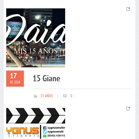
17
15 Giane
05 2024
15 AÑOS
|
0