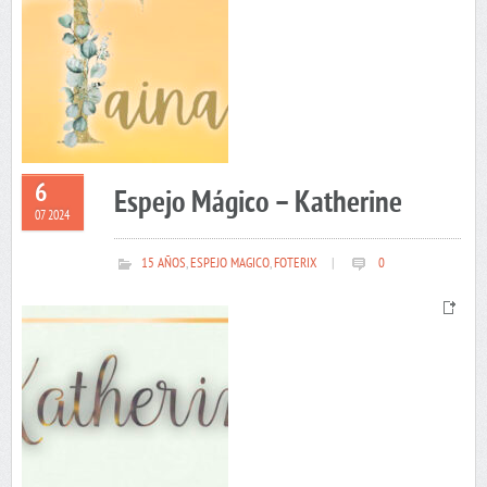
6
Espejo Mágico – Katherine
07 2024
15 AÑOS
,
ESPEJO MAGICO
,
FOTERIX
|
0