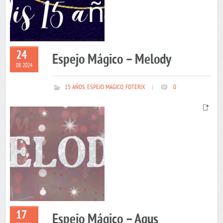
24
Espejo Mágico – Melody
08 2024
15 AÑOS
,
ESPEJO MAGICO
,
FOTERIX
|
0
17
Espejo Mágico – Agus