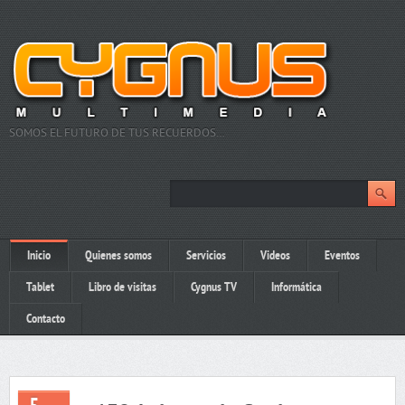
SOMOS EL FUTURO DE TUS RECUERDOS…
Inicio
Quienes somos
Servicios
Videos
Eventos
Tablet
Libro de visitas
Cygnus TV
Informática
Contacto