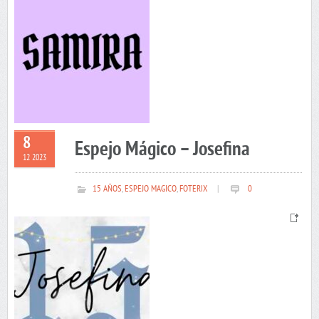
8
Espejo Mágico – Josefina
12 2023
15 AÑOS
,
ESPEJO MAGICO
,
FOTERIX
|
0