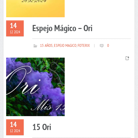
14
Espejo Mágico – Ori
12 2024
15 AÑOS
,
ESPEJO MAGICO
,
FOTERIX
|
0
14
15 Ori
12 2024