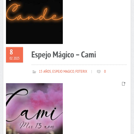
8
Espejo Mágico – Cami
02 2025
15 AÑOS
,
ESPEJO MAGICO
,
FOTERIX
|
0