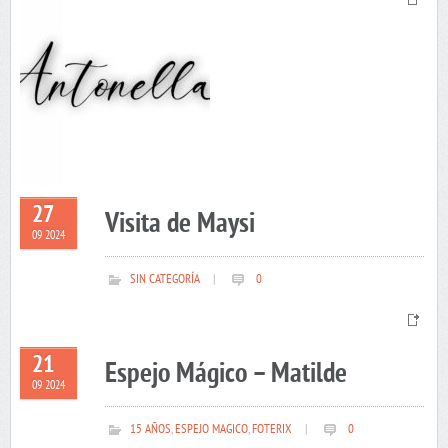
27
Visita de Maysi
09 2024
SIN CATEGORÍA
|
0
21
Espejo Mágico – Matilde
09 2024
15 AÑOS
,
ESPEJO MAGICO
,
FOTERIX
|
0