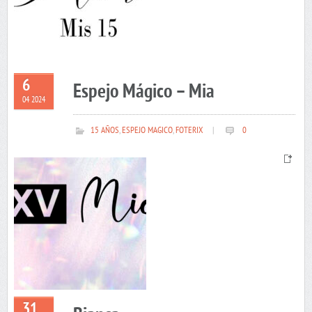
6
Espejo Mágico – Mia
04 2024
15 AÑOS
,
ESPEJO MAGICO
,
FOTERIX
|
0
31