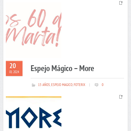
20
Espejo Mágico – More
01 2024
15 AÑOS
,
ESPEJO MAGICO
,
FOTERIX
|
0