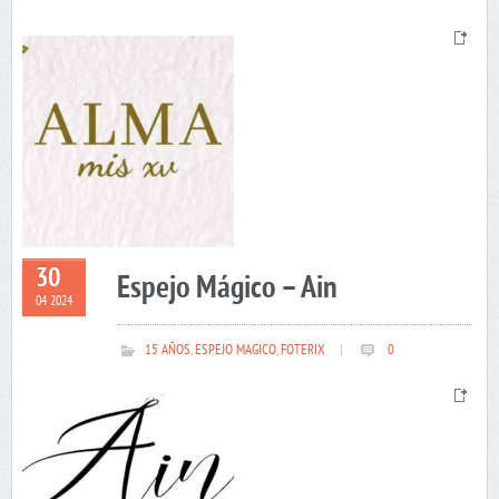
30
Espejo Mágico – Ain
04 2024
15 AÑOS
,
ESPEJO MAGICO
,
FOTERIX
|
0