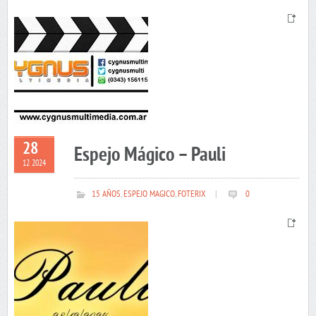
28
Espejo Mágico – Pauli
12 2024
15 AÑOS
,
ESPEJO MAGICO
,
FOTERIX
|
0