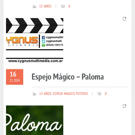
15 AÑOS
|
0
16
Espejo Mágico – Paloma
11 2024
15 AÑOS
,
ESPEJO MAGICO
,
FOTERIX
|
0