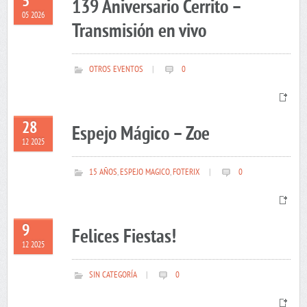
5
139 Aniversario Cerrito –
05 2026
Transmisión en vivo
OTROS EVENTOS
|
0
28
Espejo Mágico – Zoe
12 2025
15 AÑOS
,
ESPEJO MAGICO
,
FOTERIX
|
0
9
Felices Fiestas!
12 2025
SIN CATEGORÍA
|
0