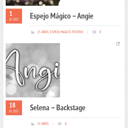
1
Espejo Mágico – Angie
02 2025
15 AÑOS
,
ESPEJO MAGICO
,
FOTERIX
|
0
18
Selena – Backstage
01 2025
15 AÑOS
|
0