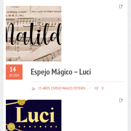
14
Espejo Mágico – Luci
09 2024
15 AÑOS
,
ESPEJO MAGICO
,
FOTERIX
|
0