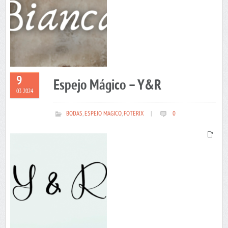
9
Espejo Mágico – Y&R
03 2024
BODAS
,
ESPEJO MAGICO
,
FOTERIX
|
0