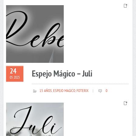
24
Espejo Mágico – Juli
05 2025
15 AÑOS
,
ESPEJO MAGICO
,
FOTERIX
|
0