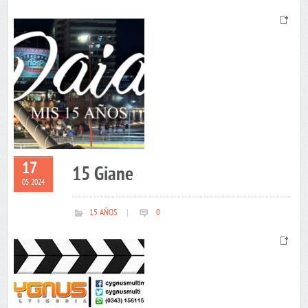
17
15 Giane
05 2024
15 AÑOS
|
0