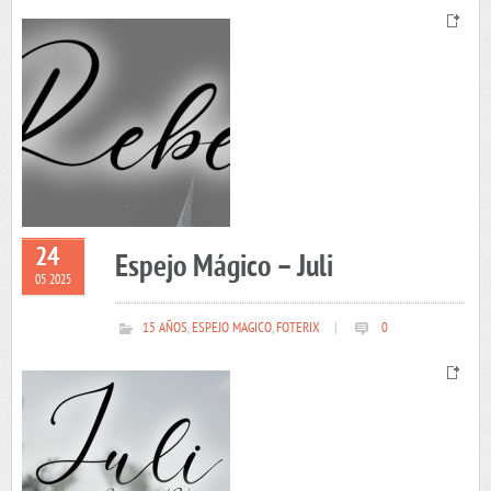
24
Espejo Mágico – Juli
05 2025
15 AÑOS
,
ESPEJO MAGICO
,
FOTERIX
|
0