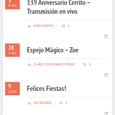
5
139 Aniversario Cerrito –
05 2026
Transmisión en vivo
OTROS EVENTOS
|
0
28
Espejo Mágico – Zoe
12 2025
15 AÑOS
,
ESPEJO MAGICO
,
FOTERIX
|
0
9
Felices Fiestas!
12 2025
SIN CATEGORÍA
|
0