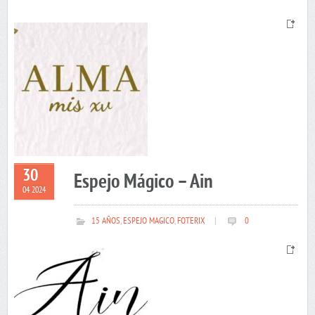
30
Espejo Mágico – Ain
04 2024
15 AÑOS
,
ESPEJO MAGICO
,
FOTERIX
|
0