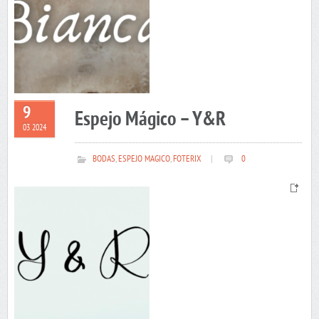
9
Espejo Mágico – Y&R
03 2024
BODAS
,
ESPEJO MAGICO
,
FOTERIX
|
0