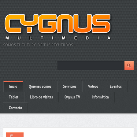
SOMOS EL FUTURO DE TUS RECUERDOS…
Inicio
Quienes somos
Servicios
Videos
Eventos
Tablet
Libro de visitas
Cygnus TV
Informática
Contacto