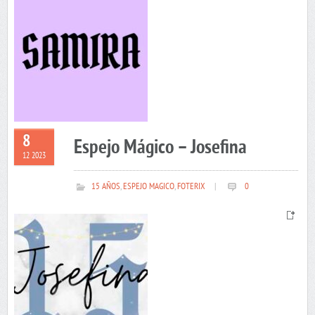
8
Espejo Mágico – Josefina
12 2023
15 AÑOS
,
ESPEJO MAGICO
,
FOTERIX
|
0