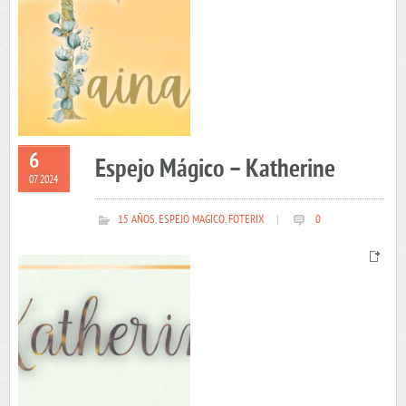
6
Espejo Mágico – Katherine
07 2024
15 AÑOS
,
ESPEJO MAGICO
,
FOTERIX
|
0