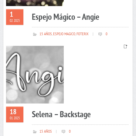
1
Espejo Mágico – Angie
02 2025
15 AÑOS
,
ESPEJO MAGICO
,
FOTERIX
|
0
18
Selena – Backstage
01 2025
15 AÑOS
|
0