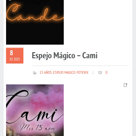
8
Espejo Mágico – Cami
02 2025
15 AÑOS
,
ESPEJO MAGICO
,
FOTERIX
|
0