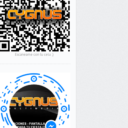
Escaneame con tu celu ;)