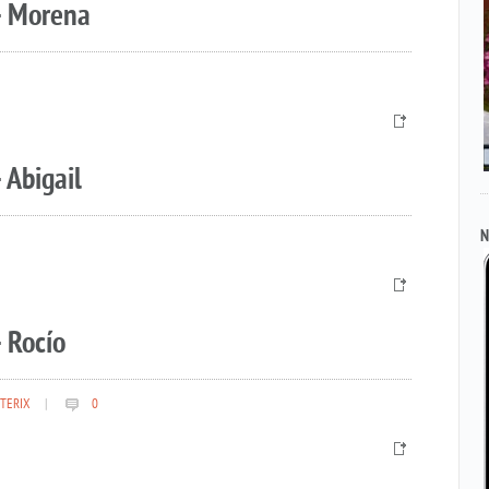
– Morena
 Abigail
N
 Rocío
TERIX
|
0