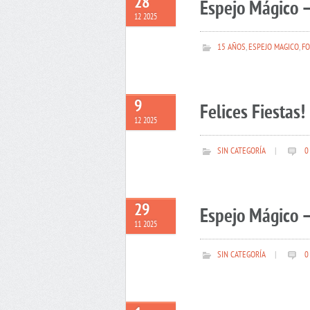
28
Espejo Mágico –
12 2025
15 AÑOS
,
ESPEJO MAGICO
,
FO
9
Felices Fiestas!
12 2025
SIN CATEGORÍA
|
0
29
Espejo Mágico –
11 2025
SIN CATEGORÍA
|
0