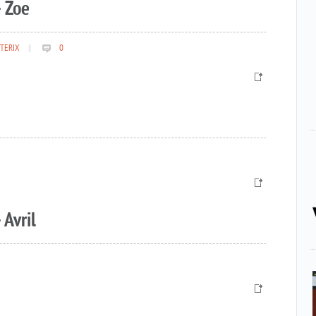
 Zoe
TERIX
|
0
 Avril