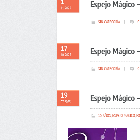
1
Espejo Mágico 
11 2025
SIN CATEGORÍA
|
0
17
Espejo Mágico –
10 2025
SIN CATEGORÍA
|
0
19
Espejo Mágico –
07 2025
15 AÑOS
,
ESPEJO MAGICO
,
FO