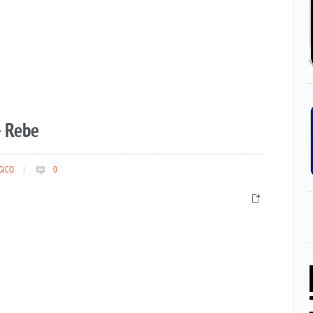
– Rebe
GICO
|
0