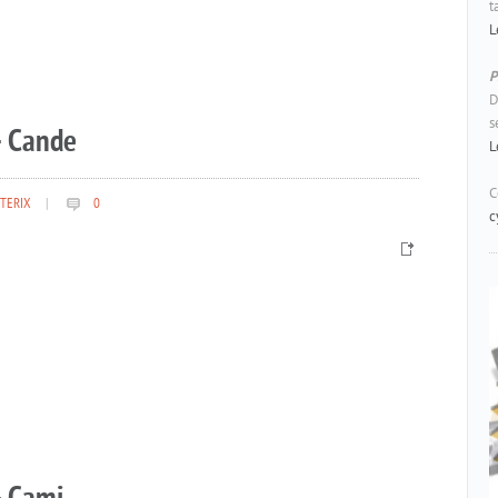
t
L
P
D
s
– Cande
L
C
TERIX
|
0
c