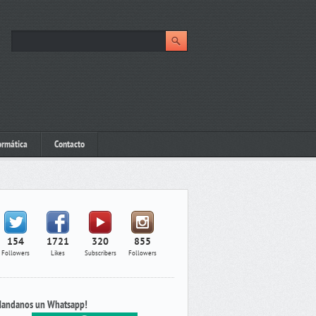
ormática
Contacto
154
1721
320
855
Followers
Likes
Subscribers
Followers
andanos un Whatsapp!