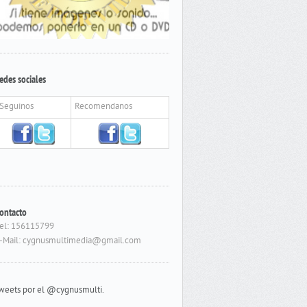
edes sociales
Seguinos
Recomendanos
ontacto
el: 156115799
-Mail: cygnusmultimedia@gmail.com
weets por el @cygnusmulti.