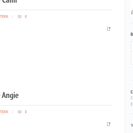
– Cami
TERIX
|
0
R
 Angie
C
C
E
TERIX
|
0
T