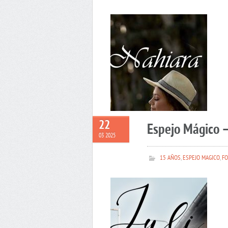
22
Espejo Mágico –
03 2025
15 AÑOS
,
ESPEJO MAGICO
,
FO