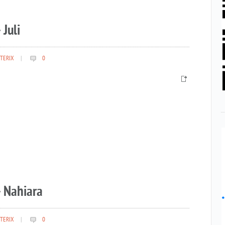
 Juli
TERIX
|
0
– Nahiara
TERIX
|
0