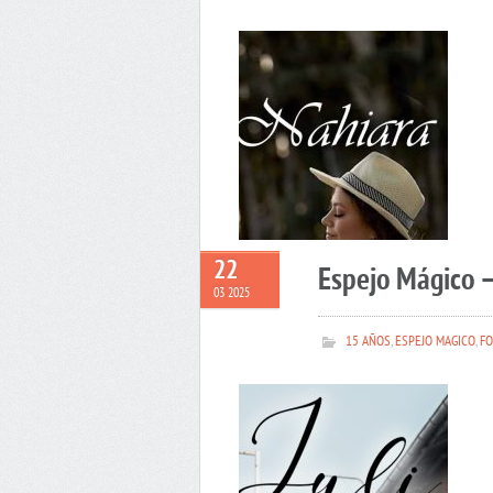
22
Espejo Mágico –
03 2025
15 AÑOS
,
ESPEJO MAGICO
,
FO