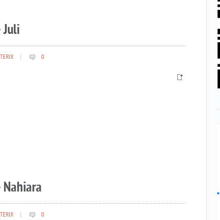
 Juli
TERIX
|
0
– Nahiara
TERIX
|
0