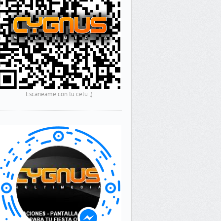
Escaneame con tu celu ;)