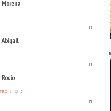
– Morena
 Abigail
N
 Rocío
TERIX
|
0