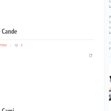
t
L
P
D
s
– Cande
L
C
TERIX
|
0
c