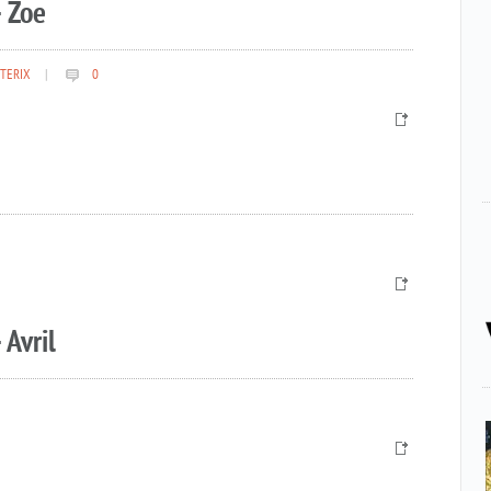
 Zoe
TERIX
|
0
 Avril