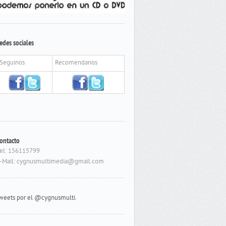
edes sociales
Seguinos
Recomendanos
ontacto
el: 156115799
-Mail: cygnusmultimedia@gmail.com
weets por el @cygnusmulti.