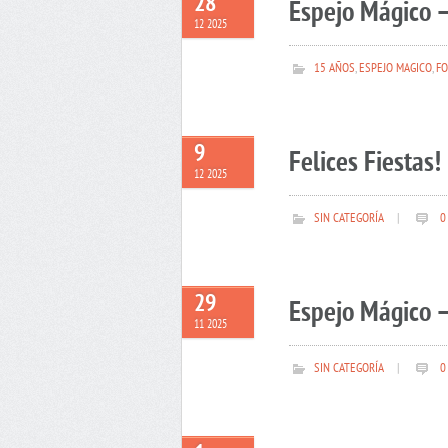
28
Espejo Mágico –
12 2025
15 AÑOS
,
ESPEJO MAGICO
,
FO
9
Felices Fiestas!
12 2025
SIN CATEGORÍA
|
0
29
Espejo Mágico –
11 2025
SIN CATEGORÍA
|
0