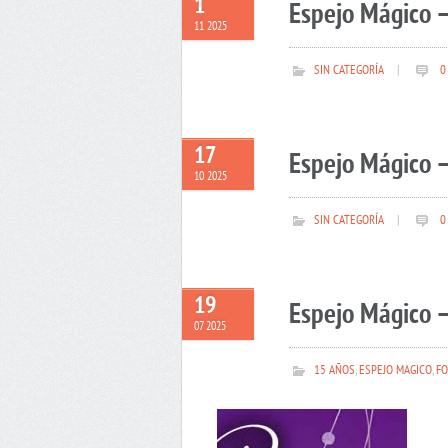
1
Espejo Mágico 
11 2025
SIN CATEGORÍA
|
0
17
Espejo Mágico –
10 2025
SIN CATEGORÍA
|
0
19
Espejo Mágico –
07 2025
15 AÑOS
,
ESPEJO MAGICO
,
FO