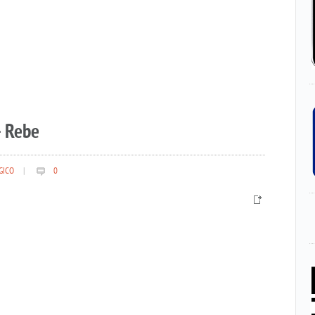
– Rebe
GICO
|
0