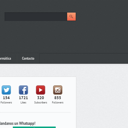
ormática
Contacto
154
1721
320
855
Followers
Likes
Subscribers
Followers
andanos un Whatsapp!