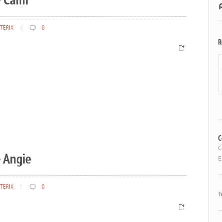
– Cami
TERIX
|
0
R
 Angie
C
C
E
TERIX
|
0
T