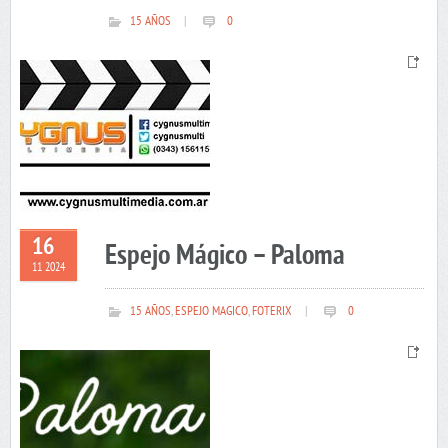
15 AÑOS
|
0
16
Espejo Mágico – Paloma
11 2024
15 AÑOS
,
ESPEJO MAGICO
,
FOTERIX
|
0