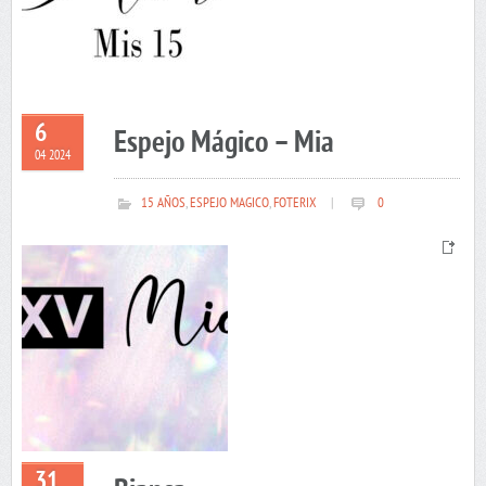
6
Espejo Mágico – Mia
04 2024
15 AÑOS
,
ESPEJO MAGICO
,
FOTERIX
|
0
31