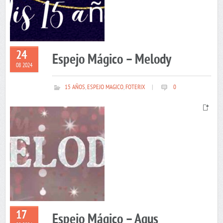
24
Espejo Mágico – Melody
08 2024
15 AÑOS
,
ESPEJO MAGICO
,
FOTERIX
|
0
17
Espejo Mágico – Agus