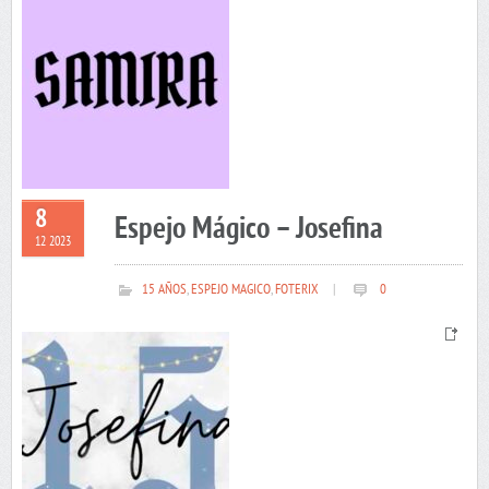
8
Espejo Mágico – Josefina
12 2023
15 AÑOS
,
ESPEJO MAGICO
,
FOTERIX
|
0