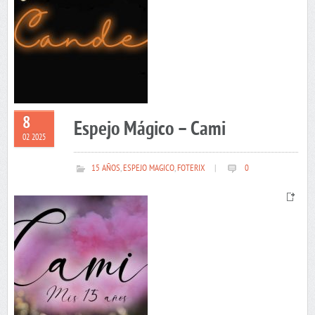
8
Espejo Mágico – Cami
02 2025
15 AÑOS
,
ESPEJO MAGICO
,
FOTERIX
|
0