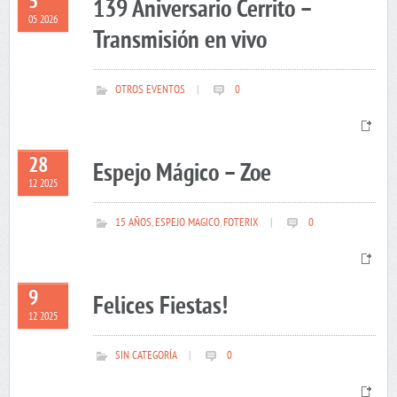
5
139 Aniversario Cerrito –
05 2026
Transmisión en vivo
OTROS EVENTOS
|
0
28
Espejo Mágico – Zoe
12 2025
15 AÑOS
,
ESPEJO MAGICO
,
FOTERIX
|
0
9
Felices Fiestas!
12 2025
SIN CATEGORÍA
|
0