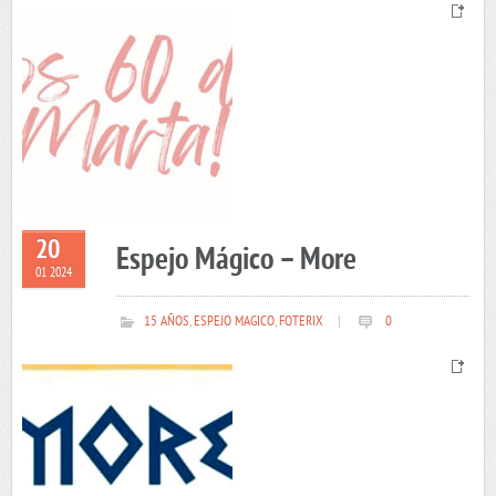
20
Espejo Mágico – More
01 2024
15 AÑOS
,
ESPEJO MAGICO
,
FOTERIX
|
0