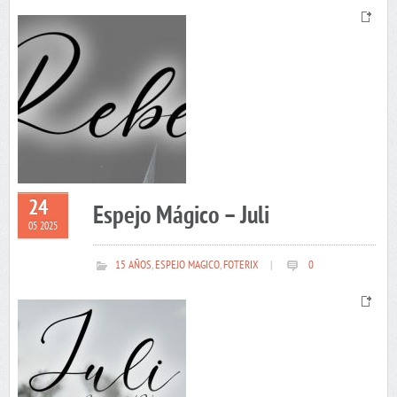
24
Espejo Mágico – Juli
05 2025
15 AÑOS
,
ESPEJO MAGICO
,
FOTERIX
|
0