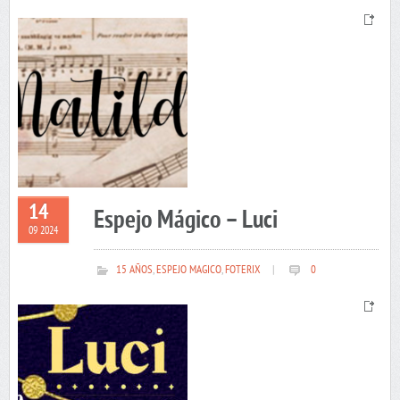
14
Espejo Mágico – Luci
09 2024
15 AÑOS
,
ESPEJO MAGICO
,
FOTERIX
|
0