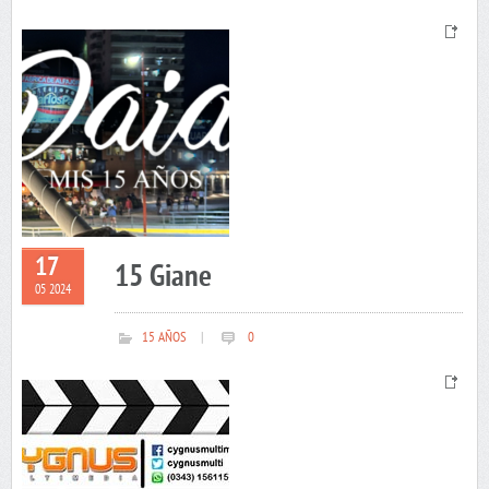
17
15 Giane
05 2024
15 AÑOS
|
0