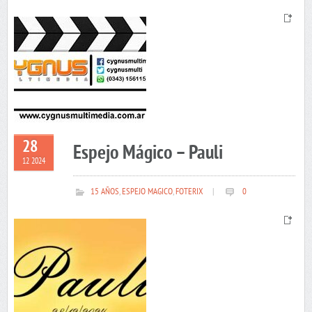
28
Espejo Mágico – Pauli
12 2024
15 AÑOS
,
ESPEJO MAGICO
,
FOTERIX
|
0