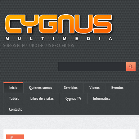
SOMOS EL FUTURO DE TUS RECUERDOS…
Inicio
Quienes somos
Servicios
Videos
Eventos
Tablet
Libro de visitas
Cygnus TV
Informática
Contacto