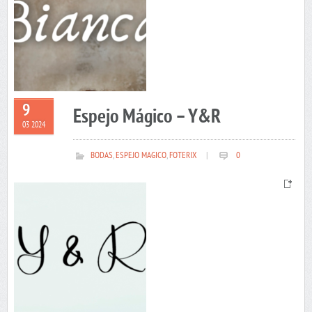
9
Espejo Mágico – Y&R
03 2024
BODAS
,
ESPEJO MAGICO
,
FOTERIX
|
0