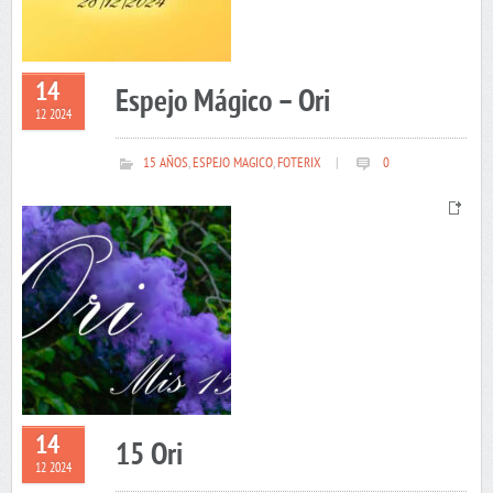
14
Espejo Mágico – Ori
12 2024
15 AÑOS
,
ESPEJO MAGICO
,
FOTERIX
|
0
14
15 Ori
12 2024