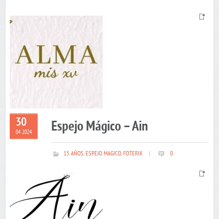
30
Espejo Mágico – Ain
04 2024
15 AÑOS
,
ESPEJO MAGICO
,
FOTERIX
|
0