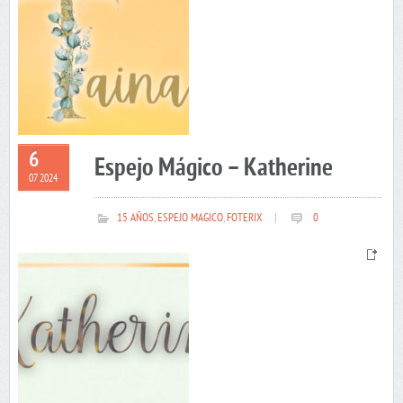
6
Espejo Mágico – Katherine
07 2024
15 AÑOS
,
ESPEJO MAGICO
,
FOTERIX
|
0