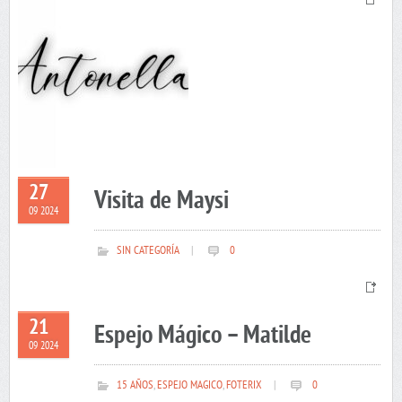
27
Visita de Maysi
09 2024
SIN CATEGORÍA
|
0
21
Espejo Mágico – Matilde
09 2024
15 AÑOS
,
ESPEJO MAGICO
,
FOTERIX
|
0