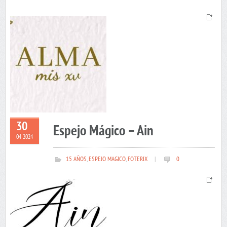
30
Espejo Mágico – Ain
04 2024
15 AÑOS
,
ESPEJO MAGICO
,
FOTERIX
|
0