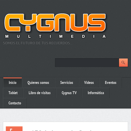
SOMOS EL FUTURO DE TUS RECUERDOS…
Inicio
Quienes somos
Servicios
Videos
Eventos
Tablet
Libro de visitas
Cygnus TV
Informática
Contacto