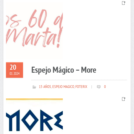
20
Espejo Mágico – More
01 2024
15 AÑOS
,
ESPEJO MAGICO
,
FOTERIX
|
0