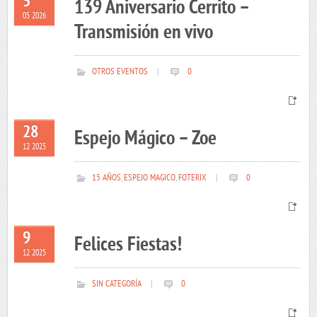
5
139 Aniversario Cerrito –
05 2026
Transmisión en vivo
OTROS EVENTOS
|
0
28
Espejo Mágico – Zoe
12 2025
15 AÑOS
,
ESPEJO MAGICO
,
FOTERIX
|
0
9
Felices Fiestas!
12 2025
SIN CATEGORÍA
|
0