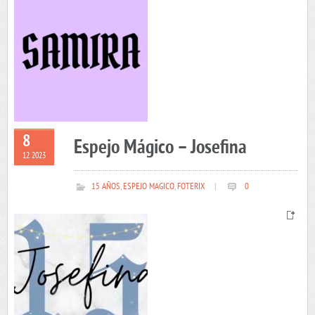
8
Espejo Mágico – Josefina
12 2023
15 AÑOS
,
ESPEJO MAGICO
,
FOTERIX
|
0