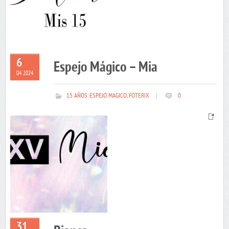
6
Espejo Mágico – Mia
04 2024
15 AÑOS
,
ESPEJO MAGICO
,
FOTERIX
|
0
31