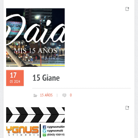
17
15 Giane
05 2024
15 AÑOS
|
0