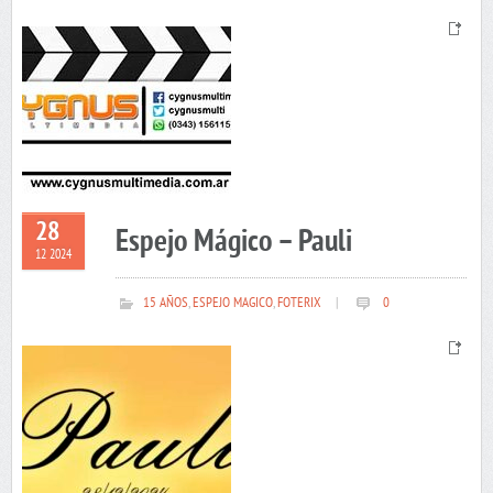
28
Espejo Mágico – Pauli
12 2024
15 AÑOS
,
ESPEJO MAGICO
,
FOTERIX
|
0