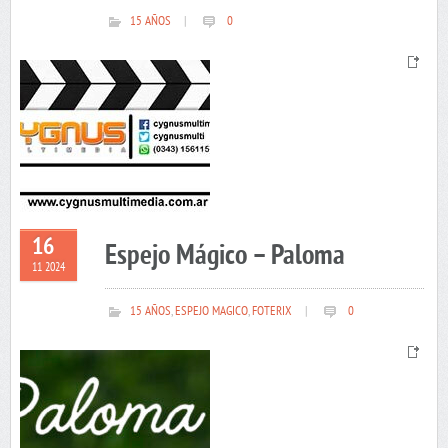
15 AÑOS
|
0
16
Espejo Mágico – Paloma
11 2024
15 AÑOS
,
ESPEJO MAGICO
,
FOTERIX
|
0