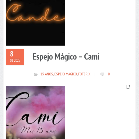
8
Espejo Mágico – Cami
02 2025
15 AÑOS
,
ESPEJO MAGICO
,
FOTERIX
|
0