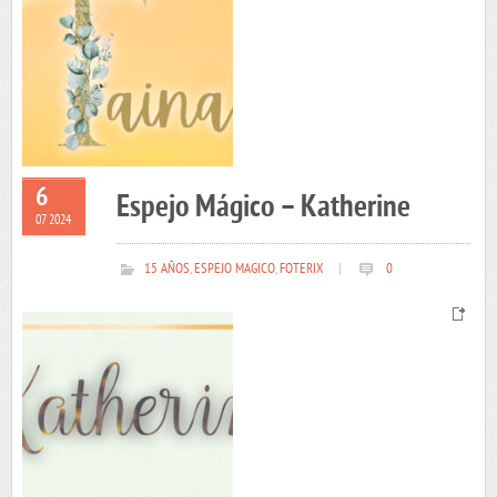
6
Espejo Mágico – Katherine
07 2024
15 AÑOS
,
ESPEJO MAGICO
,
FOTERIX
|
0