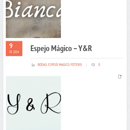
9
Espejo Mágico – Y&R
03 2024
BODAS
,
ESPEJO MAGICO
,
FOTERIX
|
0