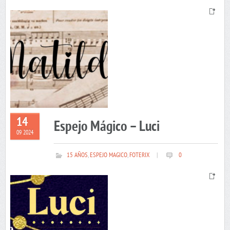
14
Espejo Mágico – Luci
09 2024
15 AÑOS
,
ESPEJO MAGICO
,
FOTERIX
|
0