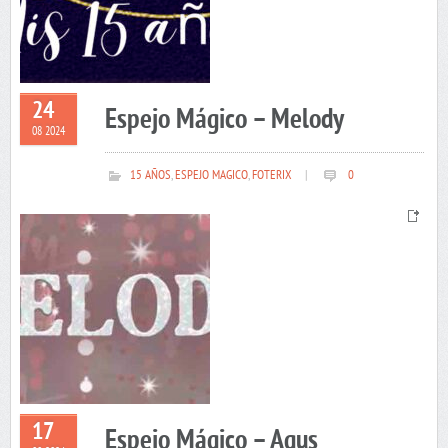
24
Espejo Mágico – Melody
08 2024
15 AÑOS
,
ESPEJO MAGICO
,
FOTERIX
|
0
17
Espejo Mágico – Agus