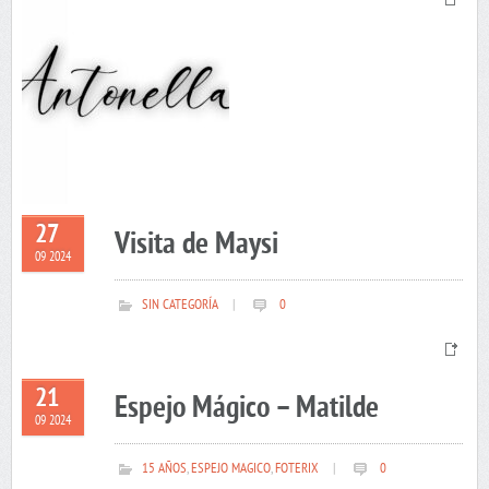
27
Visita de Maysi
09 2024
SIN CATEGORÍA
|
0
21
Espejo Mágico – Matilde
09 2024
15 AÑOS
,
ESPEJO MAGICO
,
FOTERIX
|
0