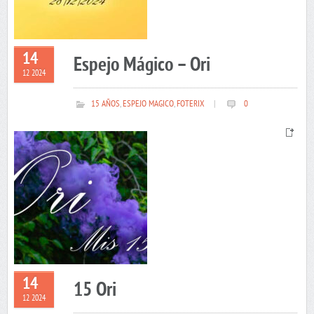
14
Espejo Mágico – Ori
12 2024
15 AÑOS
,
ESPEJO MAGICO
,
FOTERIX
|
0
14
15 Ori
12 2024