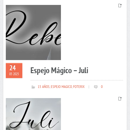
24
Espejo Mágico – Juli
05 2025
15 AÑOS
,
ESPEJO MAGICO
,
FOTERIX
|
0