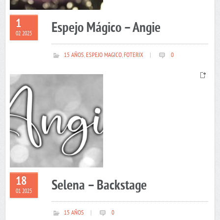
1
Espejo Mágico – Angie
02 2025
15 AÑOS
,
ESPEJO MAGICO
,
FOTERIX
|
0
18
Selena – Backstage
01 2025
15 AÑOS
|
0