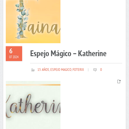
6
Espejo Mágico – Katherine
07 2024
15 AÑOS
,
ESPEJO MAGICO
,
FOTERIX
|
0