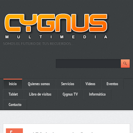
SOMOS EL FUTURO DE TUS RECUERDOS…
Inicio
Quienes somos
Servicios
Videos
Eventos
Tablet
Libro de visitas
Cygnus TV
Informática
Contacto