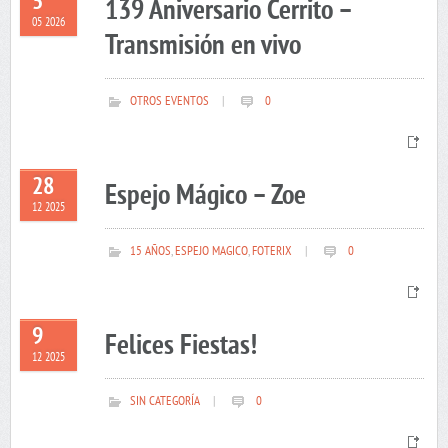
5
139 Aniversario Cerrito –
05 2026
Transmisión en vivo
OTROS EVENTOS
|
0
28
Espejo Mágico – Zoe
12 2025
15 AÑOS
,
ESPEJO MAGICO
,
FOTERIX
|
0
9
Felices Fiestas!
12 2025
SIN CATEGORÍA
|
0