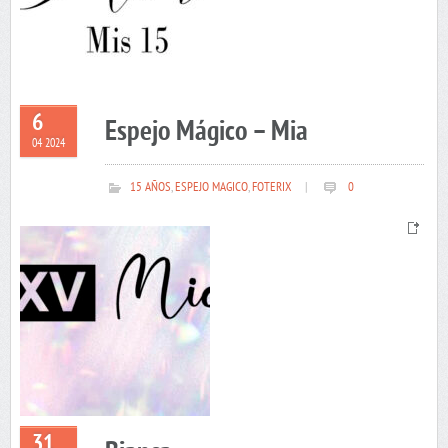
6
Espejo Mágico – Mia
04 2024
15 AÑOS
,
ESPEJO MAGICO
,
FOTERIX
|
0
31