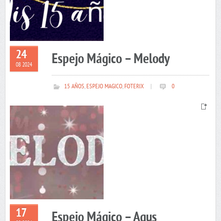
24
Espejo Mágico – Melody
08 2024
15 AÑOS
,
ESPEJO MAGICO
,
FOTERIX
|
0
17
Espejo Mágico – Agus