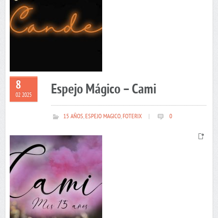
8
Espejo Mágico – Cami
02 2025
15 AÑOS
,
ESPEJO MAGICO
,
FOTERIX
|
0