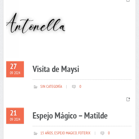
27
Visita de Maysi
09 2024
SIN CATEGORÍA
|
0
21
Espejo Mágico – Matilde
09 2024
15 AÑOS
,
ESPEJO MAGICO
,
FOTERIX
|
0