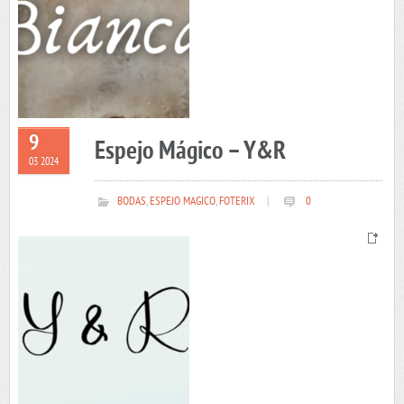
9
Espejo Mágico – Y&R
03 2024
BODAS
,
ESPEJO MAGICO
,
FOTERIX
|
0