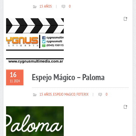
15 AÑOS
|
0
16
Espejo Mágico – Paloma
11 2024
15 AÑOS
,
ESPEJO MAGICO
,
FOTERIX
|
0