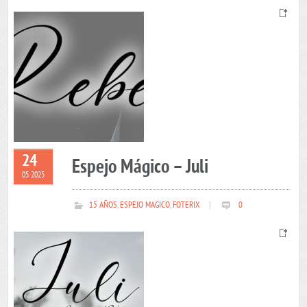
24
Espejo Mágico – Juli
05 2025
15 AÑOS
,
ESPEJO MAGICO
,
FOTERIX
|
0