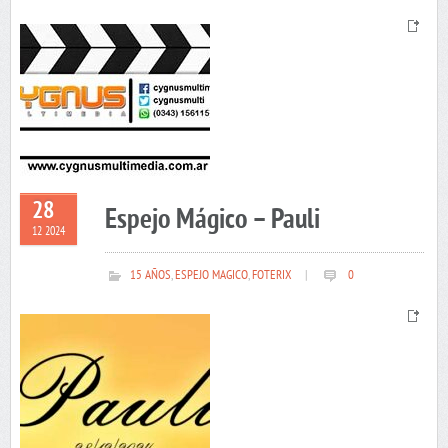
28
Espejo Mágico – Pauli
12 2024
15 AÑOS
,
ESPEJO MAGICO
,
FOTERIX
|
0