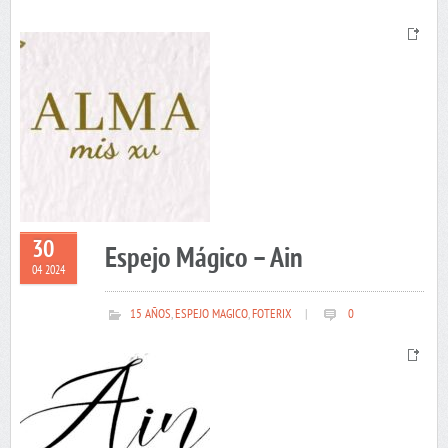
30
Espejo Mágico – Ain
04 2024
15 AÑOS
,
ESPEJO MAGICO
,
FOTERIX
|
0