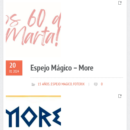
20
Espejo Mágico – More
01 2024
15 AÑOS
,
ESPEJO MAGICO
,
FOTERIX
|
0