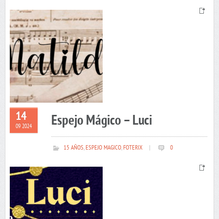
14
Espejo Mágico – Luci
09 2024
15 AÑOS
,
ESPEJO MAGICO
,
FOTERIX
|
0