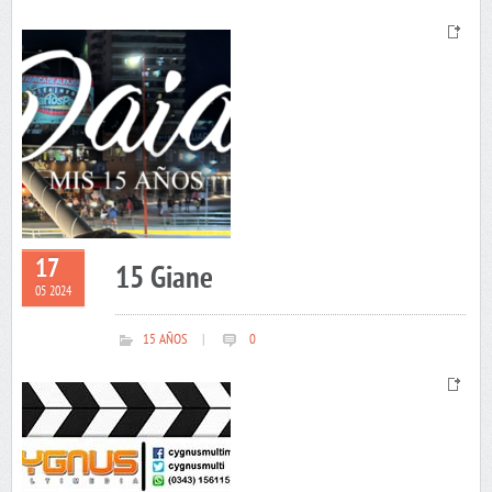
17
15 Giane
05 2024
15 AÑOS
|
0