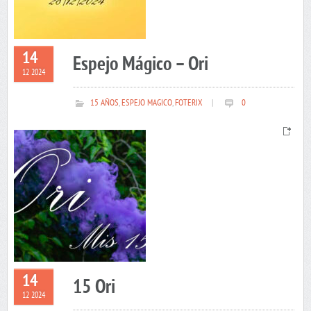
14
Espejo Mágico – Ori
12 2024
15 AÑOS
,
ESPEJO MAGICO
,
FOTERIX
|
0
14
15 Ori
12 2024