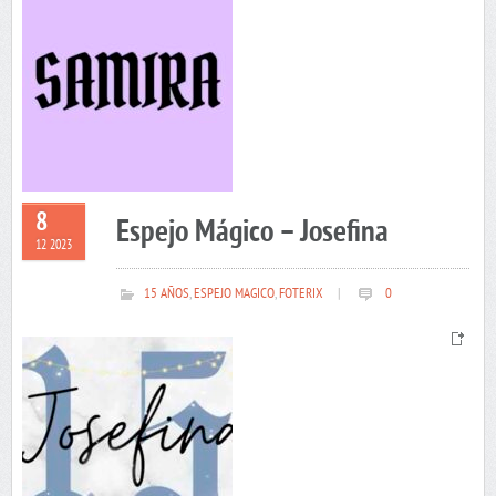
8
Espejo Mágico – Josefina
12 2023
15 AÑOS
,
ESPEJO MAGICO
,
FOTERIX
|
0