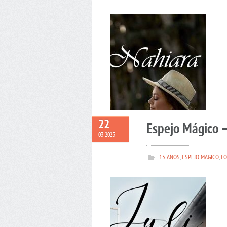
22
Espejo Mágico –
03 2025
15 AÑOS
,
ESPEJO MAGICO
,
FO