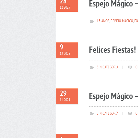
28
Espejo Mágico –
12 2025
15 AÑOS
,
ESPEJO MAGICO
,
FO
9
Felices Fiestas!
12 2025
SIN CATEGORÍA
|
0
29
Espejo Mágico –
11 2025
SIN CATEGORÍA
|
0