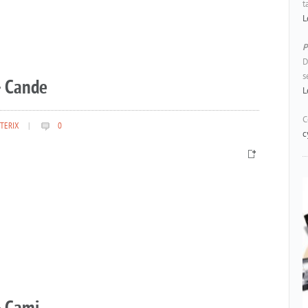
t
L
P
D
s
– Cande
L
C
TERIX
|
0
c