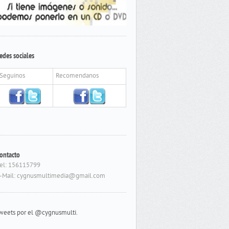
edes sociales
Seguinos
Recomendanos
ontacto
el: 156115799
-Mail: cygnusmultimedia@gmail.com
weets por el @cygnusmulti.