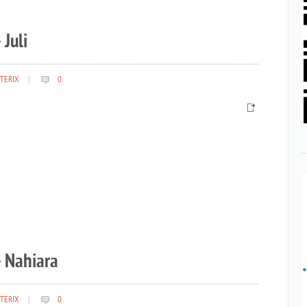
 Juli
TERIX
|
0
– Nahiara
TERIX
|
0