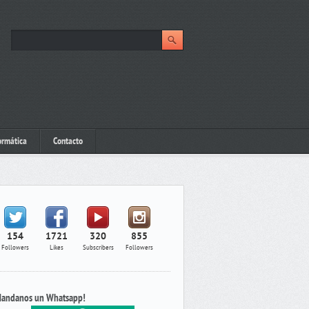
ormática
Contacto
154
1721
320
855
Followers
Likes
Subscribers
Followers
andanos un Whatsapp!