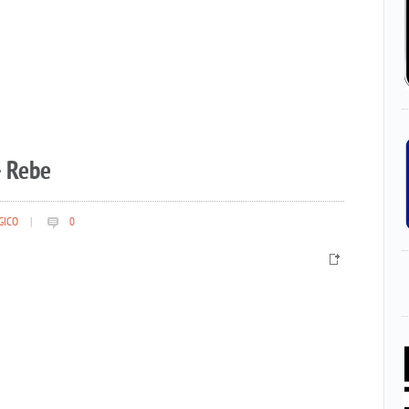
– Rebe
GICO
|
0