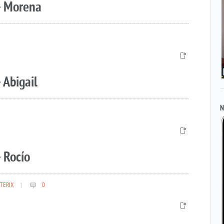
– Morena
 Abigail
N
 Rocío
TERIX
|
0