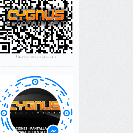
Escaneame con tu celu ;)