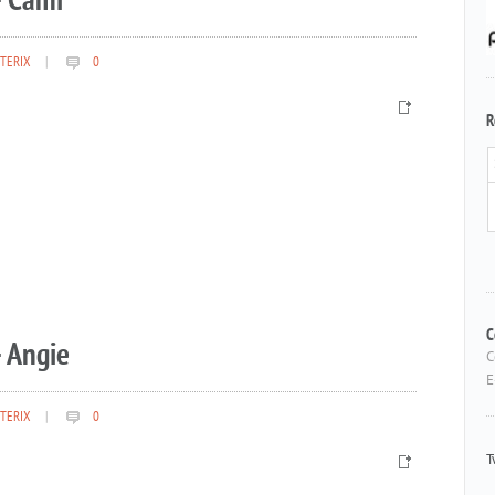
– Cami
TERIX
|
0
R
 Angie
C
C
E
TERIX
|
0
T