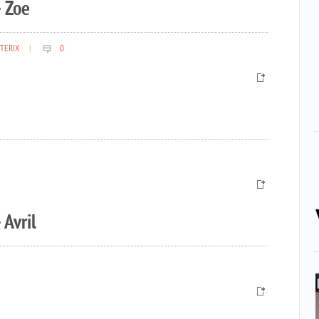
 Zoe
TERIX
|
0
 Avril