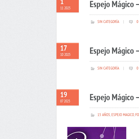
1
Espejo Mágico 
11 2025
SIN CATEGORÍA
|
0
17
Espejo Mágico –
10 2025
SIN CATEGORÍA
|
0
19
Espejo Mágico –
07 2025
15 AÑOS
,
ESPEJO MAGICO
,
FO