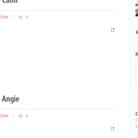
– Cami
TERIX
|
0
R
 Angie
TERIX
|
0
C
C