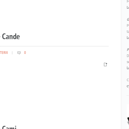
M
L
G
P
t
– Cande
L
P
TERIX
|
0
D
s
L
C
c