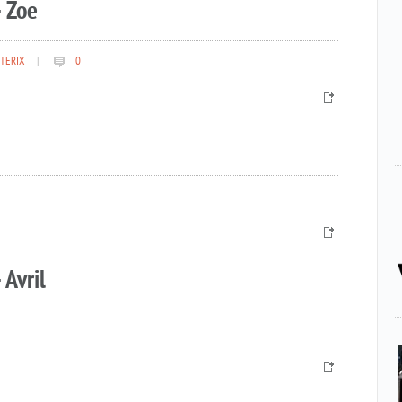
 Zoe
TERIX
|
0
 Avril