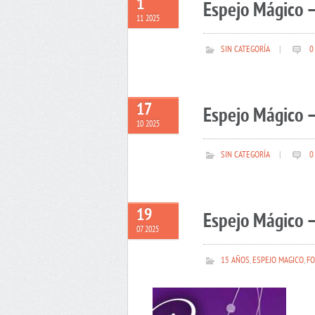
1
Espejo Mágico 
11 2025
SIN CATEGORÍA
|
0
17
Espejo Mágico –
10 2025
SIN CATEGORÍA
|
0
19
Espejo Mágico –
07 2025
15 AÑOS
,
ESPEJO MAGICO
,
FO