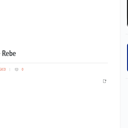
– Rebe
GICO
|
0