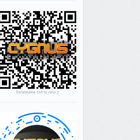
Escaneame con tu celu ;)