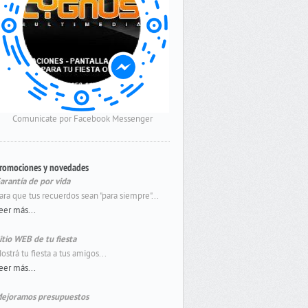
Comunicate por Facebook Messenger
romociones y novedades
arantía de por vida
ara que tus recuerdos sean "para siempre"...
eer más...
itio WEB de tu fiesta
ostrá tu fiesta a tus amigos...
eer más...
ejoramos presupuestos