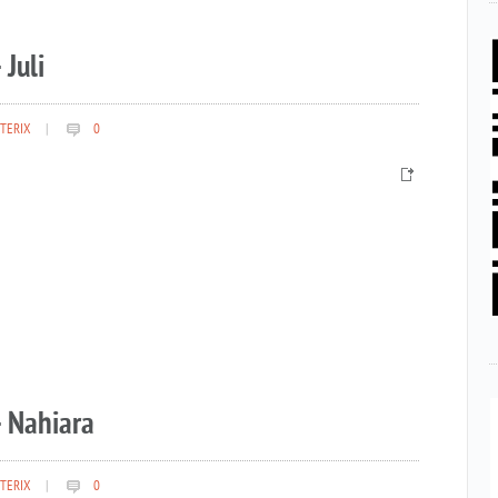
 Juli
TERIX
|
0
– Nahiara
TERIX
|
0