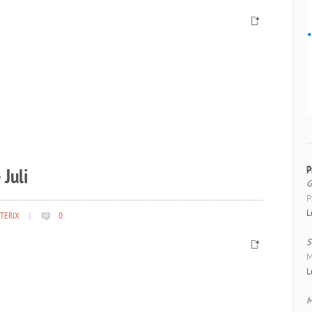
P
 Juli
G
P
L
TERIX
|
0
S
M
L
M