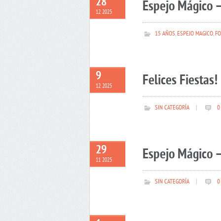
28
Espejo Mágico –
12 2025
15 AÑOS
,
ESPEJO MAGICO
,
FO
9
Felices Fiestas!
12 2025
SIN CATEGORÍA
|
0
29
Espejo Mágico –
11 2025
SIN CATEGORÍA
|
0