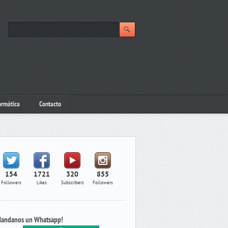
ormática
Contacto
154
1721
320
855
Followers
Likes
Subscribers
Followers
andanos un Whatsapp!