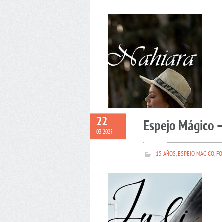
22
Espejo Mágico –
03 2025
15 AÑOS
,
ESPEJO MAGICO
,
FO