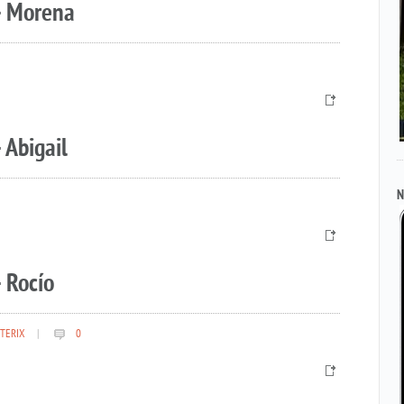
– Morena
 Abigail
N
 Rocío
TERIX
|
0