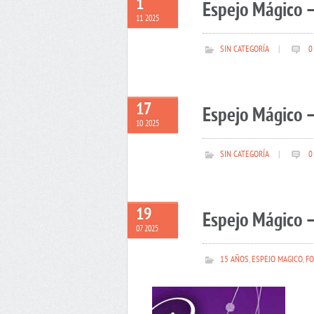
1
Espejo Mágico 
11 2025
SIN CATEGORÍA
|
0
17
Espejo Mágico –
10 2025
SIN CATEGORÍA
|
0
19
Espejo Mágico –
07 2025
15 AÑOS
,
ESPEJO MAGICO
,
FO