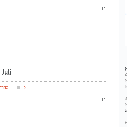
P
 Juli
G
P
L
TERIX
|
0
S
M
L
M