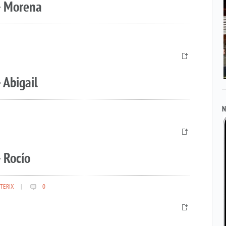
– Morena
 Abigail
N
 Rocío
TERIX
|
0