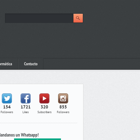
ormática
Contacto
154
1721
320
855
Followers
Likes
Subscribers
Followers
andanos un Whatsapp!