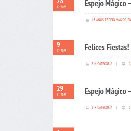
28
Espejo Mágico –
12 2025
15 AÑOS
,
ESPEJO MAGICO
,
FO
9
Felices Fiestas!
12 2025
SIN CATEGORÍA
|
0
29
Espejo Mágico –
11 2025
SIN CATEGORÍA
|
0