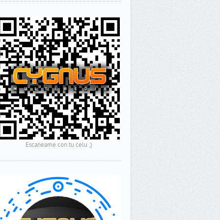
Escaneame con tu celu ;)