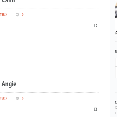
– Cami
TERIX
|
0
R
 Angie
TERIX
|
0
C
C