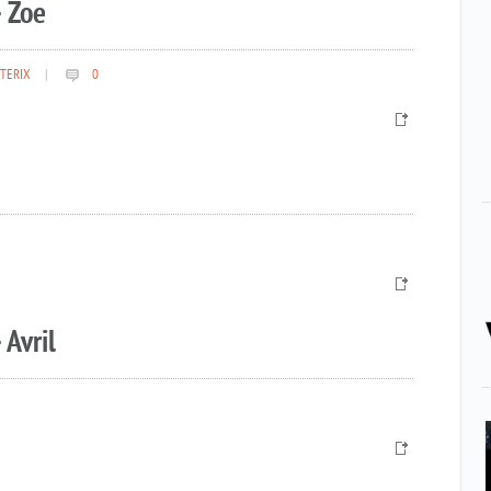
 Zoe
TERIX
|
0
 Avril