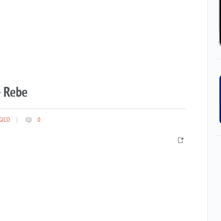
– Rebe
GICO
|
0