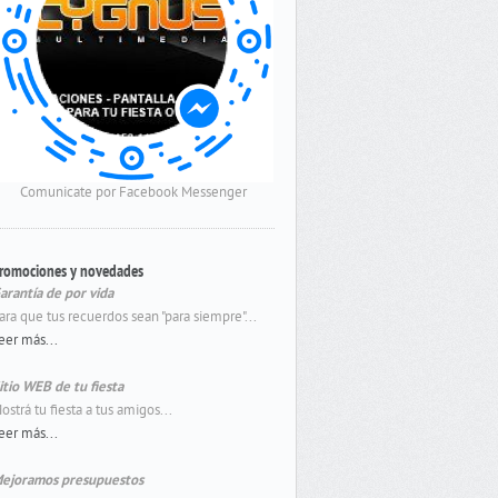
Comunicate por Facebook Messenger
romociones y novedades
arantía de por vida
ara que tus recuerdos sean "para siempre"...
eer más...
itio WEB de tu fiesta
ostrá tu fiesta a tus amigos...
eer más...
ejoramos presupuestos