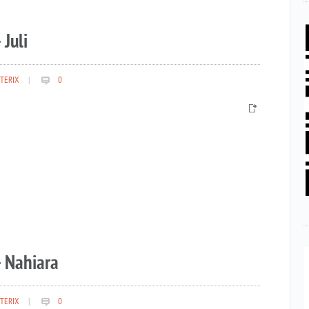
 Juli
TERIX
|
0
– Nahiara
TERIX
|
0