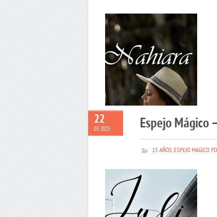
22
Espejo Mágico –
03 2025
15 AÑOS
,
ESPEJO MAGICO
,
FO