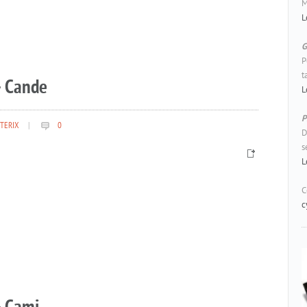
M
L
G
P
t
– Cande
L
P
TERIX
|
0
D
s
L
C
c