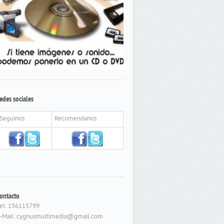
edes sociales
Seguinos
Recomendanos
ontacto
el: 156115799