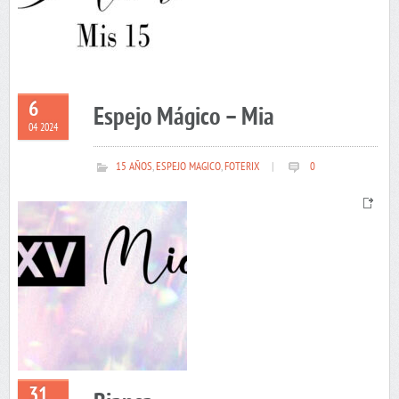
6
Espejo Mágico – Mia
04 2024
15 AÑOS
,
ESPEJO MAGICO
,
FOTERIX
|
0
31