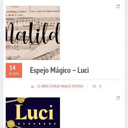
14
Espejo Mágico – Luci
09 2024
15 AÑOS
,
ESPEJO MAGICO
,
FOTERIX
|
0