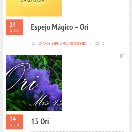
14
Espejo Mágico – Ori
12 2024
15 AÑOS
,
ESPEJO MAGICO
,
FOTERIX
|
0
14
15 Ori
12 2024