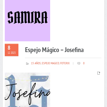
8
Espejo Mágico – Josefina
12 2023
15 AÑOS
,
ESPEJO MAGICO
,
FOTERIX
|
0