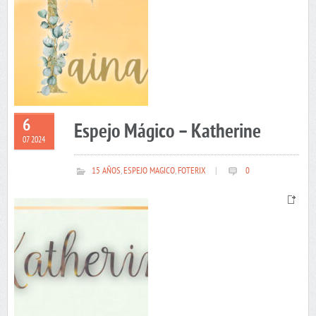
6
Espejo Mágico – Katherine
07 2024
15 AÑOS
,
ESPEJO MAGICO
,
FOTERIX
|
0