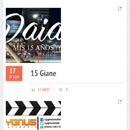
17
15 Giane
05 2024
15 AÑOS
|
0