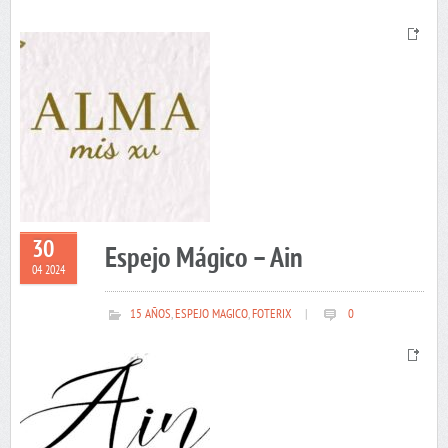
30
Espejo Mágico – Ain
04 2024
15 AÑOS
,
ESPEJO MAGICO
,
FOTERIX
|
0