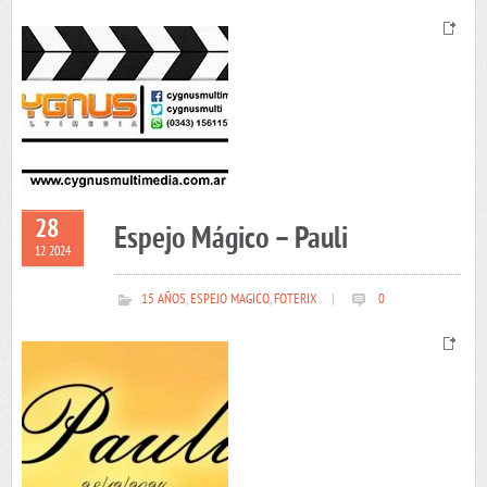
28
Espejo Mágico – Pauli
12 2024
15 AÑOS
,
ESPEJO MAGICO
,
FOTERIX
|
0