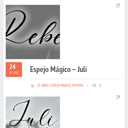
24
Espejo Mágico – Juli
05 2025
15 AÑOS
,
ESPEJO MAGICO
,
FOTERIX
|
0