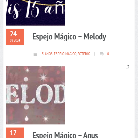
24
Espejo Mágico – Melody
08 2024
15 AÑOS
,
ESPEJO MAGICO
,
FOTERIX
|
0
17
Espejo Mágico – Agus