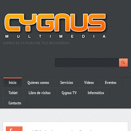
SOMOS EL FUTURO DE TUS RECUERDOS…
Inicio
Quienes somos
Servicios
Videos
Eventos
Tablet
Libro de visitas
Cygnus TV
Informática
Contacto