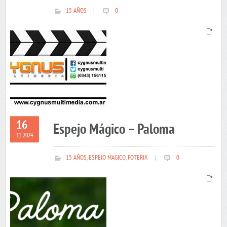
15 AÑOS
|
0
16
Espejo Mágico – Paloma
11 2024
15 AÑOS
,
ESPEJO MAGICO
,
FOTERIX
|
0