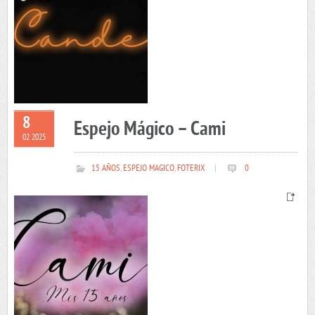
8
Espejo Mágico – Cami
02 2025
15 AÑOS
,
ESPEJO MAGICO
,
FOTERIX
|
0