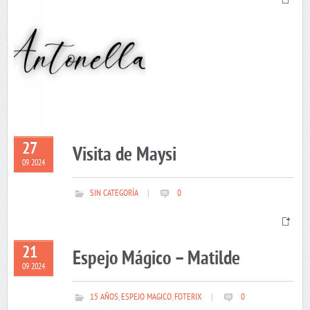
27
Visita de Maysi
09 2024
SIN CATEGORÍA
|
0
21
Espejo Mágico – Matilde
09 2024
15 AÑOS
,
ESPEJO MAGICO
,
FOTERIX
|
0