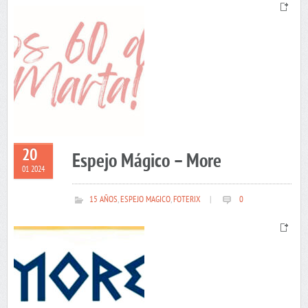
20
Espejo Mágico – More
01 2024
15 AÑOS
,
ESPEJO MAGICO
,
FOTERIX
|
0