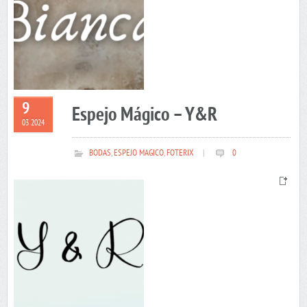
9
Espejo Mágico – Y&R
03 2024
BODAS
,
ESPEJO MAGICO
,
FOTERIX
|
0