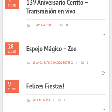
5
139 Aniversario Cerrito –
05 2026
Transmisión en vivo
OTROS EVENTOS
|
0
28
Espejo Mágico – Zoe
12 2025
15 AÑOS
,
ESPEJO MAGICO
,
FOTERIX
|
0
9
Felices Fiestas!
12 2025
SIN CATEGORÍA
|
0