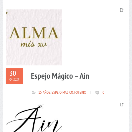
30
Espejo Mágico – Ain
04 2024
15 AÑOS
,
ESPEJO MAGICO
,
FOTERIX
|
0