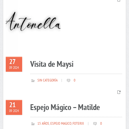
27
Visita de Maysi
09 2024
SIN CATEGORÍA
|
0
21
Espejo Mágico – Matilde
09 2024
15 AÑOS
,
ESPEJO MAGICO
,
FOTERIX
|
0