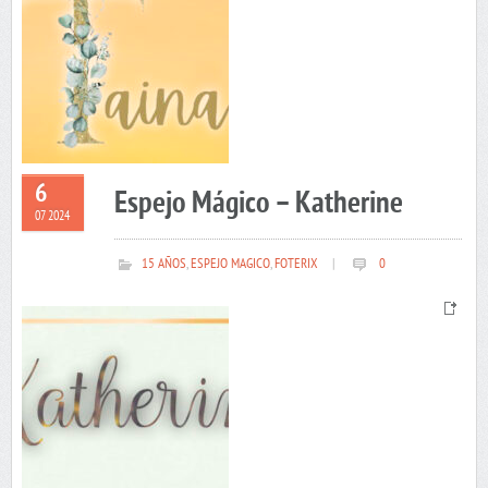
6
Espejo Mágico – Katherine
07 2024
15 AÑOS
,
ESPEJO MAGICO
,
FOTERIX
|
0