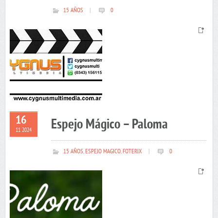
15 AÑOS
|
0
16
Espejo Mágico – Paloma
11 2024
15 AÑOS
,
ESPEJO MAGICO
,
FOTERIX
|
0