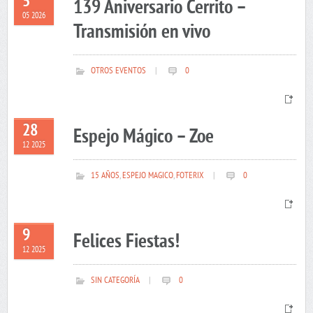
5
139 Aniversario Cerrito –
05 2026
Transmisión en vivo
OTROS EVENTOS
|
0
28
Espejo Mágico – Zoe
12 2025
15 AÑOS
,
ESPEJO MAGICO
,
FOTERIX
|
0
9
Felices Fiestas!
12 2025
SIN CATEGORÍA
|
0