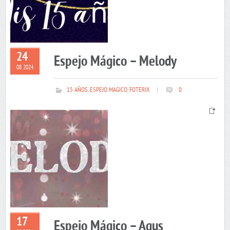
24
Espejo Mágico – Melody
08 2024
15 AÑOS
,
ESPEJO MAGICO
,
FOTERIX
|
0
17
Espejo Mágico – Agus