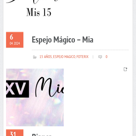
6
Espejo Mágico – Mia
04 2024
15 AÑOS
,
ESPEJO MAGICO
,
FOTERIX
|
0
31