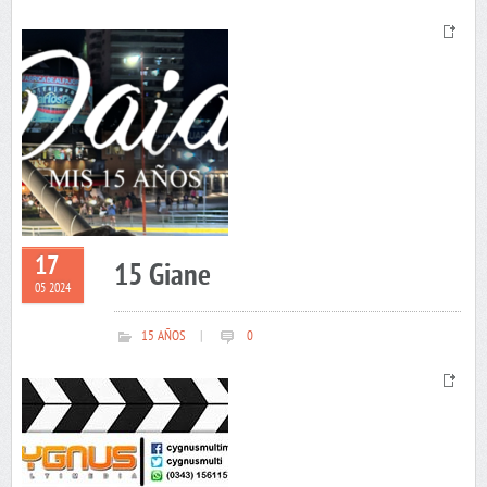
17
15 Giane
05 2024
15 AÑOS
|
0