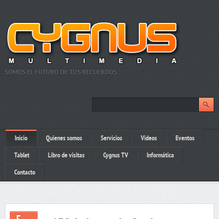
SOMOS EL FUTURO DE TUS RECUERDOS…
Inicio
Quienes somos
Servicios
Videos
Eventos
Tablet
Libro de visitas
Cygnus TV
Informática
Contacto