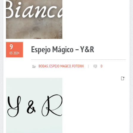
9
Espejo Mágico – Y&R
03 2024
BODAS
,
ESPEJO MAGICO
,
FOTERIX
|
0