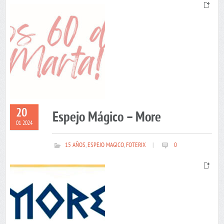
20
Espejo Mágico – More
01 2024
15 AÑOS
,
ESPEJO MAGICO
,
FOTERIX
|
0