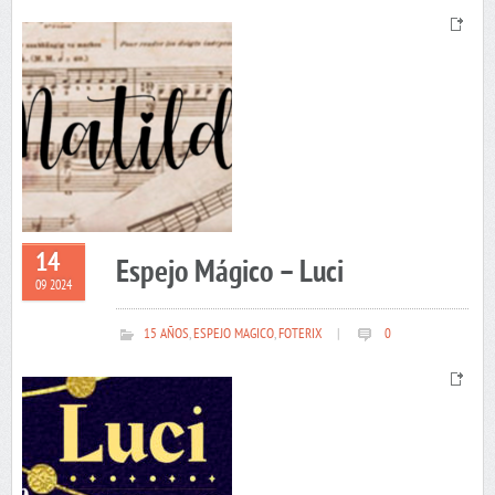
14
Espejo Mágico – Luci
09 2024
15 AÑOS
,
ESPEJO MAGICO
,
FOTERIX
|
0