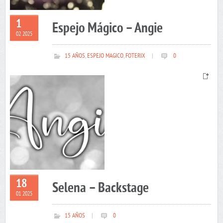
1
Espejo Mágico – Angie
02 2025
15 AÑOS
,
ESPEJO MAGICO
,
FOTERIX
|
0
18
Selena – Backstage
01 2025
15 AÑOS
|
0