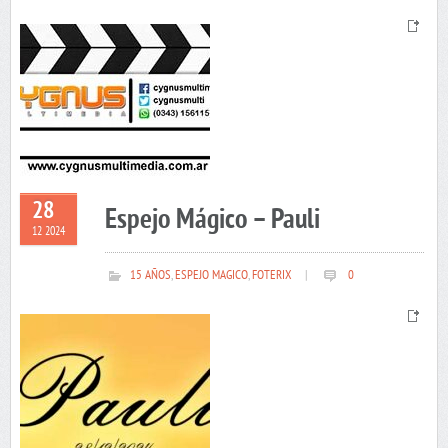
28
Espejo Mágico – Pauli
12 2024
15 AÑOS
,
ESPEJO MAGICO
,
FOTERIX
|
0