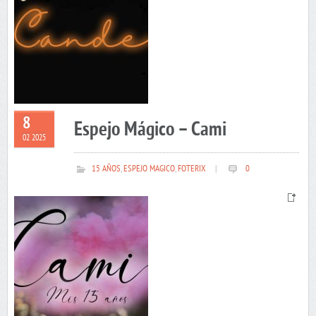
8
Espejo Mágico – Cami
02 2025
15 AÑOS
,
ESPEJO MAGICO
,
FOTERIX
|
0