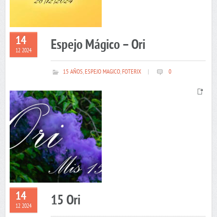
14
Espejo Mágico – Ori
12 2024
15 AÑOS
,
ESPEJO MAGICO
,
FOTERIX
|
0
14
15 Ori
12 2024