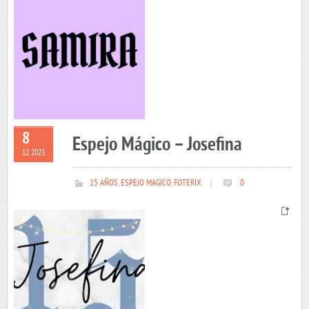
8
Espejo Mágico – Josefina
12 2023
15 AÑOS
,
ESPEJO MAGICO
,
FOTERIX
|
0