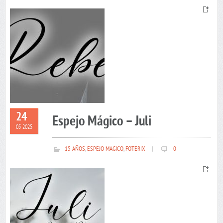
24
Espejo Mágico – Juli
05 2025
15 AÑOS
,
ESPEJO MAGICO
,
FOTERIX
|
0